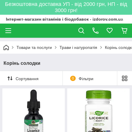
Безкоштовна доставка УП - від 2000 грн, НП - від
3000 грн!
Інтернет-магазин вітамінів і біодобавок - izdorov.com.ua
Товари та послуги
Трави і натуропатія
Корінь солодк
Корінь солодки
Сортування
0
Фільтри