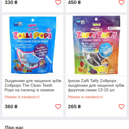
330
450
₴
₴
Льодяники для чищення зубів
Іриски Zaffi Taffy Zollipops
Zollipops The Clean Teeth
льодяники для чищення зубів
Pops на паличці зі смаком
фруктові смаки 13-15 шт.
фруктів 13–15 шт
Немає в наявності
Немає в наявності
360
265
₴
₴
Про нас