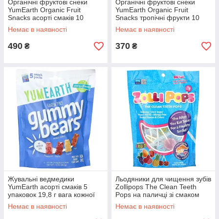
Органічні фруктові снеки
Органічні фруктові снеки
YumEarth Organic Fruit
YumEarth Organic Fruit
Snacks асорті смаків 10
Snacks тропічні фрукти 10
пакетів 19,8 г кожен
упаковок 17,6 г у кожній
Немає в наявності
Немає в наявності
490
370
₴
₴
Жувальні ведмедики
Льодяники для чищення зубів
YumEarth асорті смаків 5
Zollipops The Clean Teeth
упаковок 19,8 г вага кожної
Pops на паличці зі смаком
фруктів ягід 23-25 шт.
Немає в наявності
Немає в наявності