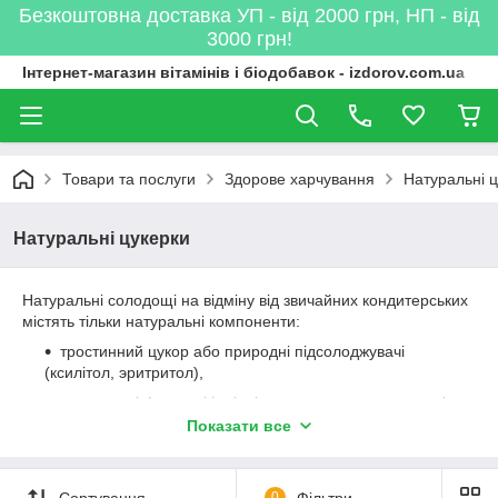
Безкоштовна доставка УП - від 2000 грн, НП - від
3000 грн!
Інтернет-магазин вітамінів і біодобавок - izdorov.com.ua
Товари та послуги
Здорове харчування
Натуральні 
Натуральні цукерки
Натуральні солодощі на відміну від звичайних кондитерських
містять тільки натуральні компоненти:
тростинний цукор або природні підсолоджувачі
(ксилітол, эритритол),
натуральні фруктові і ягідні ароматизатори на основі
соку,
Показати все
натуральні барвники
Завдяки своєму органічному складу натуральні цукерки
Сортування
0
Фільтри