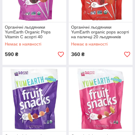
Органічні льодяники
Органічні льодяники
YumEarth Organic Pops
YumEarth organic pops асорті
Vitamin C асорті 40
на паличці 20 льодяників
льодяників 248 г
Немає в наявності
Немає в наявності
590
360
₴
₴