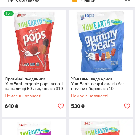
принесуть вам і вашим дітям не тільки задоволення, але і
здоров'я. Зараз на ринку представлена велика
різноманітність органічних цукерок в різних формах: желейні,
Топ
льодяники, шоколадні.
Також часто виробники доповнюють натуральні солодощі
вітамінами і мінералами.
Органічні льодяники
Жувальні ведмедики
YumEarth organic pops асорті
YumEarth асорті смаків без
на паличці 50 льодяників 310
штучних барвників 10
г
порційних упаковок 19,8 г у
Немає в наявності
Немає в наявності
кожній
640
530
₴
₴