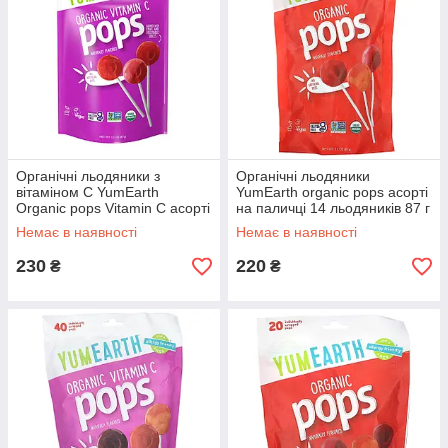
Органічні льодяники з
Органічні льодяники
вітаміном C YumEarth
YumEarth organic pops асорті
Organic pops Vitamin C асорті
на паличці 14 льодяників 87 г
14 льодяників 87 г
Немає в наявності
Немає в наявності
230
220
₴
₴