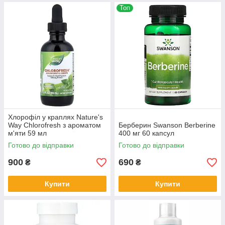
Топ
Хлорофіл у краплях Nature's
Way Chlorofresh з ароматом
Берберин Swanson Berberine
м'яти 59 мл
400 мг 60 капсул
Готово до відправки
Готово до відправки
900
690
₴
₴
Купити
Купити