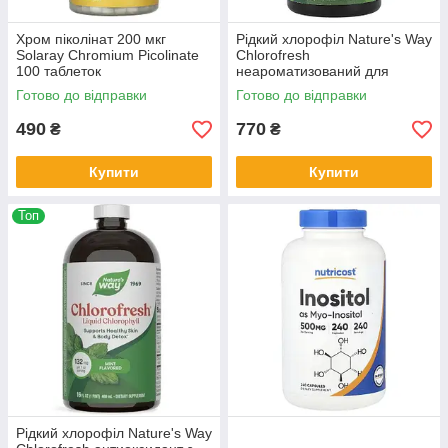
Хром піколінат 200 мкг
Рідкий хлорофіл Nature's Way
Solaray Chromium Picolinate
Chlorofresh
100 таблеток
неароматизований для
підтримки здоров'я та
Готово до відправки
Готово до відправки
детоксу 480 мл
490
770
₴
₴
Купити
Купити
Топ
Рідкий хлорофіл Nature's Way