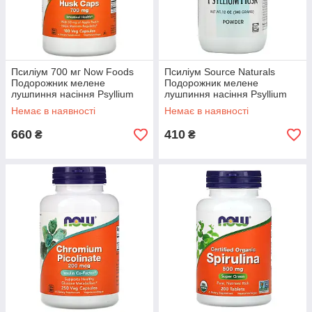
Псиліум 700 мг Now Foods
Псиліум Source Naturals
Подорожник мелене
Подорожник мелене
лушпиння насіння Psyllium
лушпиння насіння Psyllium
Husk Caps клітковина 180
Husk Powder клітковина 340
Немає в наявності
Немає в наявності
капсул
гр
660
410
₴
₴