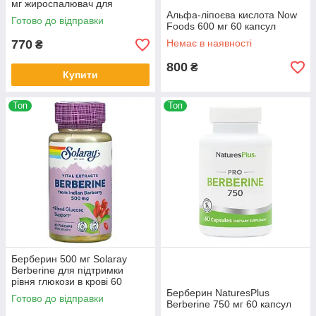
мг жироспалювач для
схуднення 100 рослинних
Альфа-ліпoєва кислoта Now
Готово до відправки
капсул
Foods 600 мг 60 капсул
770
Немає в наявності
₴
800
₴
Купити
Топ
Топ
Берберин 500 мг Solaray
Berberine для підтримки
рівня глюкози в крові 60
рослинних капсул
Берберин NaturesPlus
Готово до відправки
Berberine 750 мг 60 капсул