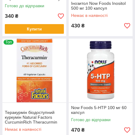
Інозитол Now Foods Inositol
Готово до відправки
500 мг 100 капсул
340
Немає в наявності
₴
430
₴
Купити
Топ
Now Foods 5-НТР 100 мг 60
Теракурмін біодоступний
капсул
куркумін Natural Factors
Готово до відправки
CurcuminRich Theracurmin
Curcumin куркума екстракт 60
Немає в наявності
470
₴
капсул