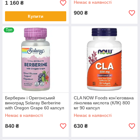
1 160
Немає в наявності
₴
900
₴
Купити
Топ
Берберин і Орегонський
CLA NOW Foods кон'югована
виноград Solaray Berberine
лінолева кислота (КЛК) 800
with Oregon Grape 60 капсул
мг 90 капсул
Немає в наявності
Немає в наявності
840
630
₴
₴