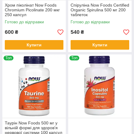
Хром піколінат Now Foods
Спіруліна Now Foods Сertified
Chromium Picolinate 200 мкг
Organic Spirulina 500 мг 200
250 капсул
таблеток
Готово до відправки
Готово до відправки
600
540
₴
₴
Купити
Купити
Топ
Топ
Таурін Now Foods 500 мг у ​​
вільній формі для здоров'я
нервової системи 100 капсул