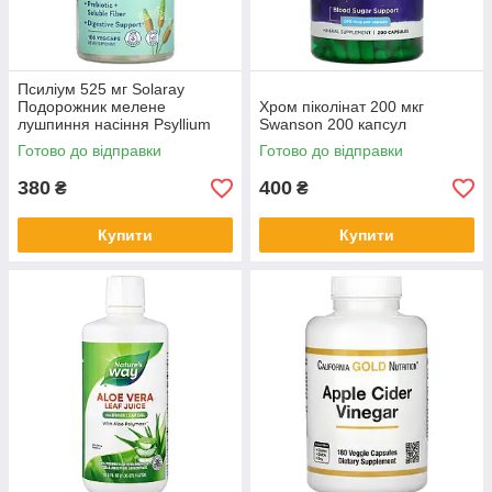
Псиліум 525 мг Solaray
Подорожник мелене
Хром піколінат 200 мкг
лушпиння насіння Psyllium
Swanson 200 капсул
Husk клітковина 100 капсул
Готово до відправки
Готово до відправки
380
400
₴
₴
Купити
Купити