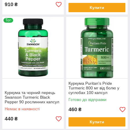
910
₴
Купити
Топ
Куркума Puritan's Pride
Turmeric 800 мг від болю у
Куркума та чорний перець
суглобах 100 капсул
Swanson Turmeric Black
Готово до відправки
Pepper 90 рослинних капсул
Немає в наявності
460
₴
440
₴
Купити