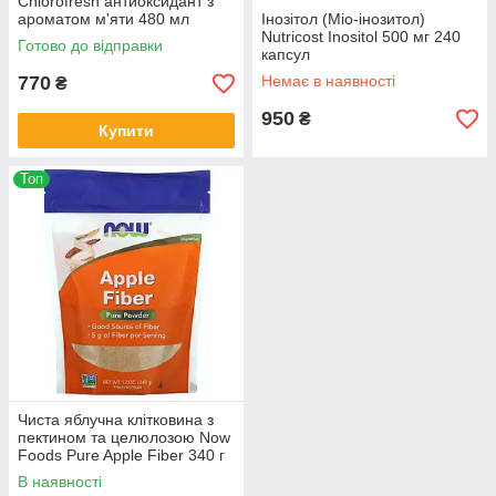
Chlorofresh антиоксидант з
ароматом м'яти 480 мл
Інозітол (Міо-інозитол)
Nutricost Inositol 500 мг 240
Готово до відправки
капсул
770
Немає в наявності
₴
950
₴
Купити
Топ
Чиста яблучна клітковина з
пектином та целюлозою Now
Foods Pure Apple Fiber 340 г
В наявності