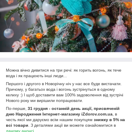
Можна вічно дивитися на три речі: як горить вогонь, як тече
вода і як працюють інші люди...
Першого і другого в Новорічну ніч у нас все буде вистачати.
Причому, у багатьох вода і вогонь зустрінуться в одному
келиху :) І щоб доставити вам 100% задоволення від зустрічі
Нового року ми вирішили попрацювати.
По-перше,
31 грудня - останній день акції, присвяченій
дню Народження Інтернет-магазину iZdorov.com.ua
, в
честь якої ми даруємо всім нашим покупцям
знижку в 5% на
всі товари
. З деталями акції ви можете ознайомитися в
даному анонсі
.