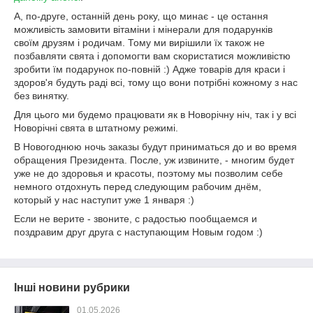
А, по-друге, останній день року, що минає - це остання
можливість замовити вітаміни і мінерали для подарунків
своїм друзям і родичам. Тому ми вирішили їх також не
позбавляти свята і допомогти вам скористатися можливістю
зробити їм подарунок по-повній :) Адже товарів для краси і
здоров'я будуть раді всі, тому що вони потрібні кожному з нас
без винятку.
Для цього ми будемо працювати як в Новорічну ніч, так і у всі
Новорічні свята в штатному режимі.
В Новогоднюю ночь заказы будут приниматься до и во время
обращения Президента. После, уж извините, - многим будет
уже не до здоровья и красоты, поэтому мы позволим себе
немного отдохнуть перед следующим рабочим днём,
который у нас наступит уже 1 января :)
Если не верите - звоните, с радостью пообщаемся и
поздравим друг друга с наступающим Новым годом :)
Інші новини рубрики
01.05.2026