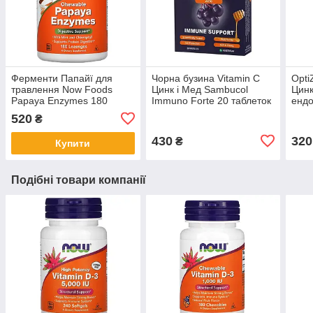
Ферменти Папайї для
Чорна бузина Vitamin C
Opti
травлення Now Foods
Цинк і Мед Sambucol
Цинк
Papaya Enzymes 180
Immuno Forte 20 таблеток
ендо
таблеток
росл
520
₴
430
320
₴
Купити
Подібні товари компанії