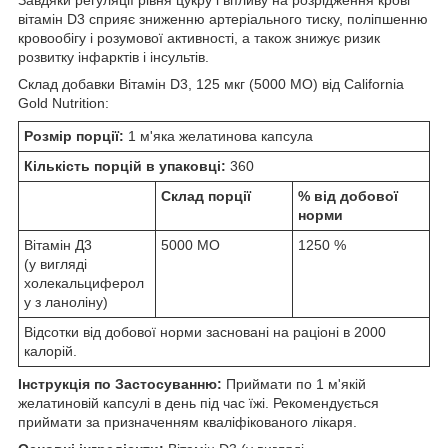
вітамін D3 сприяє зниженню артеріального тиску, поліпшенню
кровообігу і розумової активності, а також знижує ризик
розвитку інфарктів і інсультів.
Склад добавки Вітамін D3, 125 мкг (5000 МО) від California
Gold Nutrition:
Розмір порції:
1 м'яка желатинова капсула
Кількість порцій в упаковці:
360
Склад порції
% від добової
норми
Вітамін Д3
5000 МО
1250 %
(у вигляді
холекальциферол
у з ланоліну)
Відсотки від добової норми засновані на раціоні в 2000
калорій.
Інструкція по Застосуванню:
Приймати по 1 м'якій
желатиновій капсулі в день під час їжі. Рекомендується
приймати за призначенням кваліфікованого лікаря.