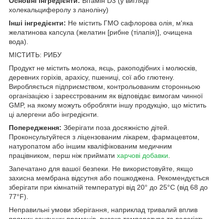
Основні інгредієнти:
Вітамін D3 (у вигляді
холекальциферолу з ланоліну)
Інші інгредієнти:
Не містить ГМО сафлорова олія, м'яка
желатинова капсула (желатин [рибне (тілапія)], очищена
вода).
МІСТИТЬ: РИБУ
Продукт не містить молока, яєць, ракоподібних і молюсків,
деревних горіхів, арахісу, пшениці, сої або глютену.
Виробляється підприємством, контрольованим сторонньою
організацією і зареєстрованим як відповідає вимогам чинної
GMP, на якому можуть обробляти іншу продукцію, що містить
ці алергени або інгредієнти.
Попередження:
Зберігати поза досяжністю дітей.
Проконсультуйтеся з ліцензованим лікарем, фармацевтом,
натуропатом або іншим кваліфікованим медичним
працівником, перш ніж приймати
харчові добавки
.
Запечатано для вашої безпеки. Не використовуйте, якщо
захисна мембрана відсутня або пошкоджена. Рекомендується
зберігати при кімнатній температурі від 20° до 25°C (від 68 до
77°F).
Неправильні умови зберігання, наприклад тривалий вплив
прямих сонячних променів, висока температура та вологість,