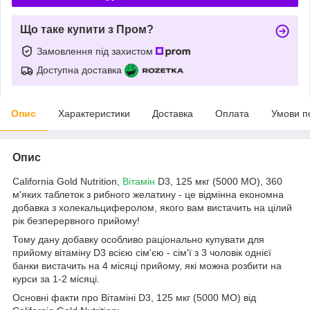
Що таке купити з Пром?
Замовлення під захистом
Доступна доставка
Опис
Характеристики
Доставка
Оплата
Умови п
Опис
California Gold Nutrition,
Вітамін
D3, 125 мкг (5000 МО), 360
м'яких таблеток з рибного желатину - це відмінна економна
добавка з холекальциферолом, якого вам вистачить на цілий
рік безперервного прийому!
Тому дану добавку особливо раціонально купувати для
прийому вітаміну D3 всією сім'єю - сім'ї з 3 чоловік однієї
банки вистачить на 4 місяці прийому, які можна розбити на
курси за 1-2 місяці.
Основні факти про Вітаміні D3, 125 мкг (5000 МО) від