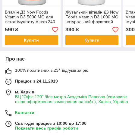
Вітамін Д3 Now Foods
Жувальний вітамін Д3 Now
Віта
Vitamin D3 5000 МО для
Foods Vitamin D3 1000 МО
Vita
кісток імунітету м'язів 240
натуральний фруктовий
імун
капсул
смак 180 таблеток
180 
590
390
300
₴
₴
Купити
Купити
Про нас
100% позитивних з 234 відгуків за рік
Працює з 24.11.2019
м. Харків
БЦ "Офіс 120" біля метро Академіка Павлова (самовивіз
після оформлення замовлення на сайті), Харків, Україна
Контакти
Сьогодні працює з 10:00 до 17:00
Показати весь графік роботи