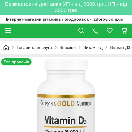
Безкоштовна доставка УП - від 2000 грн, НП - від
3000 грн!
Інтернет-магазин вітамінів і біодобавок - izdorov.com.ua
Товари та послуги
Вітаміни
Витамін Д
Вітамін Д3 
Топ продажів