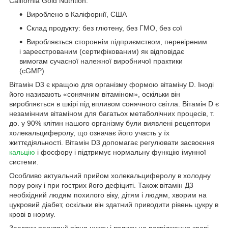
California Gold Nutrition:
Вироблено в Каліфорнії, США
Склад продукту: без глютену, без ГМО, без сої
Виробляється стороннім підприємством, перевіреним
і зареєстрованим (сертифікованим) як відповідає
вимогам сучасної належної виробничої практики
(cGMP)
Вітамін D3 є кращою для організму формою вітаміну D. Іноді
його називають «сонячним вітаміном», оскільки він
виробляється в шкірі під впливом сонячного світла. Вітамін D є
незамінним вітаміном для багатьох метаболічних процесів, т.
до. у 90% клітин нашого організму були виявлені рецептори
холекальциферолу, що означає його участь у їх
життєдіяльності. Вітамін D3 допомагає регулювати засвоєння
кальцію
і фосфору і підтримує нормальну функцію імунної
системи.
Особливо актуальний прийом холекальциферолу в холодну
пору року і при гострих його дефіциті. Також вітамін Д3
необхідний людям похилого віку, дітям і людям, хворим на
цукровий діабет, оскільки він здатний приводити рівень цукру в
крові в норму.
Завдяки регуляції рівня цукру і впливу на розрідження крові