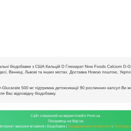
альні біодобавки з США Кальцій D Глюкарат Now Foods Calcium D-Gl
Одесі, Вінниці, Львові та інших містах. Доставка Новою поштою, Укрп
-Glucarate 500 мг підтримка детоксикації 90 рослинних капсул Ви 
ля Вас відповідну біодобавку.
Сайт створений на маркетплейсі
Prom.ua
Продавець на Bigl.ua
izdorov.com.ua - Інтернет-магазин вітамінів і біодобавок |
Поскаржитися на контент
|
Політика 