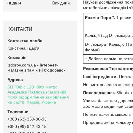
Наукові дослідження пока
Вихідний
НЕДІЛЯ
метаболічних відходів і 
Розмір Порції:
1 росли
КОНТАКТИ
Кальцій (від D-Глюкарат
D-Глюкарат Кальцію (Те
Кристина і Дар'я
Форма)
† Добова норма не вста
izdorov.com.ua - Інтернет-
Рекомендації по засто
магазин вітамінів і біодобавок
Інші інгредієнти:
Целюло
Не виготовлено з пшениц
БЦ "Офіс 120" біля метро
Академіка Павлова (самовивіз
Попередження:
Зберігат
після оформлення замовлення
Увага:
тільки для доросл
на сайті), Харків, Україна
або маєте медичний стан.
Не їжте пакетик свіжості.
+380 (63) 359-86-93
Природна зміна кольору м
+380 (99) 942-43-15