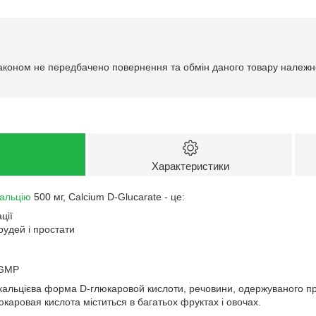
аконом не передбачено повернення та обмін даного товару належно
Характеристики
альцію
500 мг, Calcium D-Glucarate - це:
ції
рудей і простати
 GMP
 кальцієва форма D-глюкаровой кислоти, речовини, одержуваного 
люкаровая кислота міститься в багатьох фруктах і овочах.