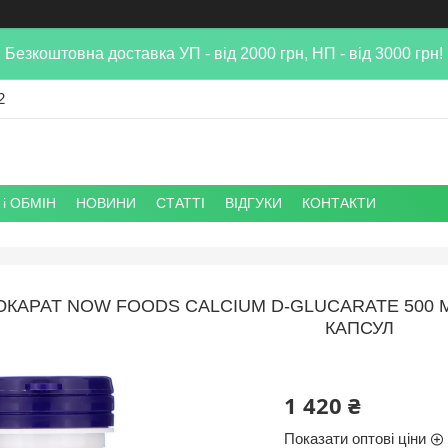
Безкоштовна доставка УП - від 2000 грн, НП - від 3000 грн!
2
і ОБМІН
НОВИНИ
СТАТТІ
ВІДГУКИ
КОНТАКТИ
ЮКАРАТ NOW FOODS CALCIUM D-GLUCARATE 500 
КАПСУЛ
1 420 ₴
Показати оптові ціни