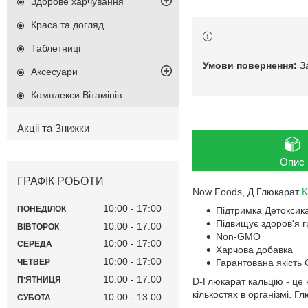
Здорове харчування
Краса та догляд
Таблетниці
З
Аксесуари
Комплекси Вітамінів
Акціі та Знижки
Опис
ГРАФІК РОБОТИ
Now Foods, Д Глюкарат
К
10:00
17:00
ПОНЕДІЛОК
Підтримка Детоксика
Підвищує здоров'я г
10:00
17:00
ВІВТОРОК
Non-GMO
10:00
17:00
СЕРЕДА
Харчова добавка
10:00
17:00
Гарантована якість
ЧЕТВЕР
10:00
17:00
ПʼЯТНИЦЯ
D-Глюкарат кальцію - це
кількостях в організмі. Г
10:00
13:00
СУБОТА