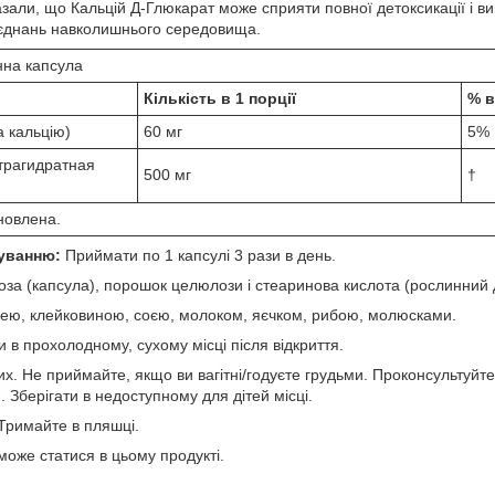
зали, що Кальцій Д-Глюкарат може сприяти повної детоксикації і в
з'єднань навколишнього середовища.
нна капсула
Кількість в 1 порції
% в
а кальцію)
60 мг
5%
трагидратная
500 мг
†
новлена.
суванню:
Приймати по 1 капсулі 3 рази в день.
за (капсула), порошок целюлози і стеаринова кислота (рослинний 
ею, клейковиною, соєю, молоком, яєчком, рибою, молюсками.
и в прохолодному, сухому місці після відкриття.
их. Не приймайте, якщо ви вагітні/годуєте грудьми. Проконсультуйте
 Зберігати в недоступному для дітей місці.
 Тримайте в пляшці.
оже статися в цьому продукті.