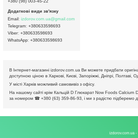
+380 (98) 003-45-22
izdorov.com.ua@gmail.com
+380633598693
+380633598693
+380633598693
В Інтернет-магазині izdorov.com.ua Ви можете придбати оригін
доступною ціною в Харкові, Києві, Запоріжжі, Дніпрі, Полтаві, 
У місті Харків можливий самовивіз з офісу.
На нашому сайті крім Кальцій D Глюкарат Now Foods Calcium D
за номером ☎ +380 (63) 359-86-93, і ми з радістю підберемо д