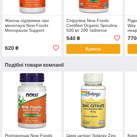
Жіноча підтримка при
Спіруліна Now Foods
Рідк
менопаузі Now Foods
Сertified Organic Spirulina
Way 
Menopause Support
500 мг 200 таблеток
неар
фітоестрогени трав'яний
підт
540
770
₴
збір при клімаксі 90 капсул
дето
620
₴
Купити
Подібні товари компанії
Розторопша Now Foods
Цинк цитрат Solaray Zinc
Коен