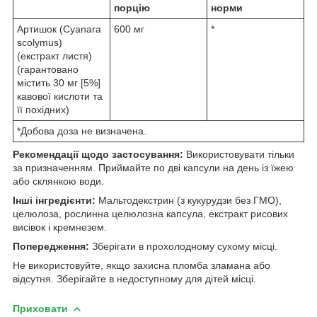
порцію
норми
Артишок (Cyanara
600 мг
*
scolymus)
(екстракт листя)
(гарантовано
містить 30 мг [5%]
кавової кислоти та
її похідних)
*Добова доза не визначена.
Рекомендації щодо застосування:
Використовувати тільки
за призначенням. Приймайте по дві капсули на день із їжею
або склянкою води.
Інші інгредієнти:
Мальтодекстрин (з кукурудзи без ГМО),
целюлоза, рослинна целюлозна капсула, екстракт рисових
висівок і кремнезем.
Попередження:
Зберігати в прохолодному сухому місці.
Не використовуйте, якщо захисна пломба зламана або
відсутня. Зберігайте в недоступному для дітей місці.
Приховати