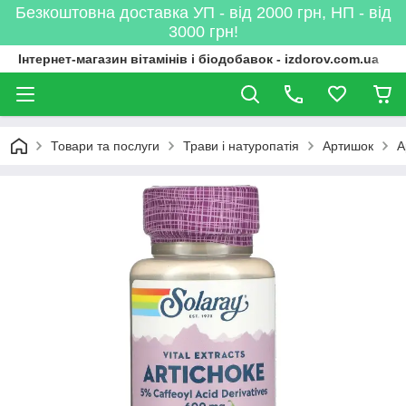
Безкоштовна доставка УП - від 2000 грн, НП - від
3000 грн!
Інтернет-магазин вітамінів і біодобавок - izdorov.com.ua
Товари та послуги
Трави і натуропатія
Артишок
А