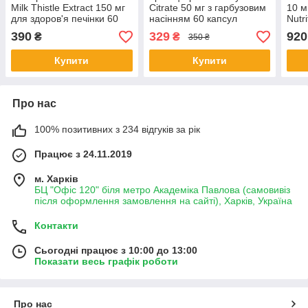
Milk Thistle Extract 150 мг
Citrate 50 мг з гарбузовим
10 м
для здоров'я печінки 60
насінням 60 капсул
Nutr
вегетаріанських капсул
суди
390
329
920
₴
₴
350 ₴
капс
Купити
Купити
Про нас
100% позитивних з 234 відгуків за рік
Працює з 24.11.2019
м. Харків
БЦ "Офіс 120" біля метро Академіка Павлова (самовивіз
після оформлення замовлення на сайті), Харків, Україна
Контакти
Сьогодні працює з 10:00 до 13:00
Показати весь графік роботи
Про нас