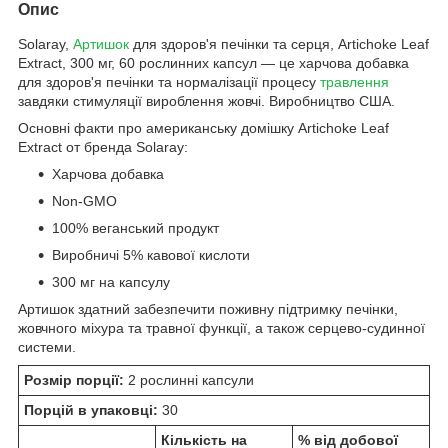
Опис
Solaray,
Артишок
для здоров'я печінки та серця, Artichoke Leaf
Extract, 300 мг, 60 рослинних капсул — це харчова добавка
для здоров'я печінки та нормалізації процесу
травлення
завдяки стимуляції вироблення жовчі. Виробництво США.
Основні факти про американську домішку Artichoke Leaf
Extract от бренда Solaray:
Харчова добавка
Non-GMO
100% веганський продукт
Виробничі 5% кавової кислоти
300 мг на капсулу
Артишок здатний забезпечити поживну підтримку печінки,
жовчного міхура та травної функції, а також серцево-судинної
системи.
Розмір порції:
2 рослинні капсули
Порцій в упаковці:
30
Кількість на
% від добової