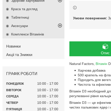
Здорове харчування
Краса та догляд
Таблетниці
З
Аксесуари
Комплекси Вітамінів
Новинки
Опис
Акціі та Знижки
Natural Factors,
Вітамін
D3
Харчова добавка
ГРАФІК РОБОТИ
500 крапель на флак
Підходить для вегет
10:00
17:00
ПОНЕДІЛОК
Чистота та ефективн
10:00
17:00
ВІВТОРОК
Вітамін D3 необхідний для
регулюванні рівня кальці
10:00
17:00
СЕРЕДА
Вітамін D3 — це ефектив
10:00
17:00
ЧЕТВЕР
чистих пальмових ядер і к
10:00
17:00
ПʼЯТНИЦЯ