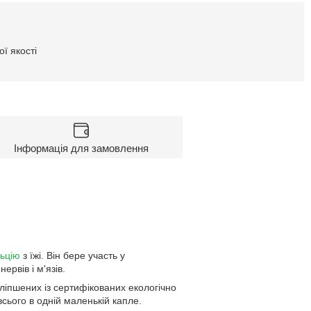
ї якості
Інформація для замовлення
ьцію
з їжі. Він бере участь у
рвів і м'язів.
ліпшених із сертифікованих екологічно
 всього в одній маленькій капле.