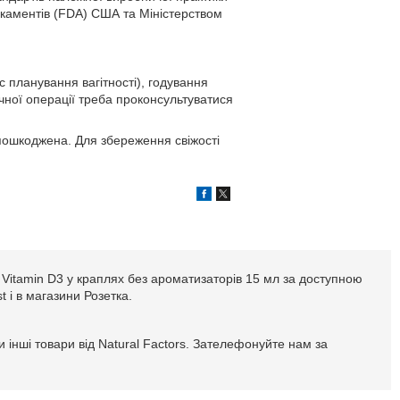
икаментів (FDA) США та Міністерством
с планування вагітності), годування
ічної операції треба проконсультуватися
пошкоджена. Для збереження свіжості
s Vitamin D3 у краплях без ароматизаторів 15 мл за доступною
t і в магазини Розетка.
 інші товари від Natural Factors. Зателефонуйте нам за