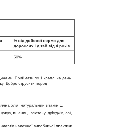
я
% від добової норми для
дорослих і дітей від 4 років
50%
ідинами. Приймати по 1 краплі на день
оку. Добре струсити перед
ляна олія, натуральний вітамін E.
укру, пшениці, глютену, дріжджів, сої,
тандартів належної виробничої практики