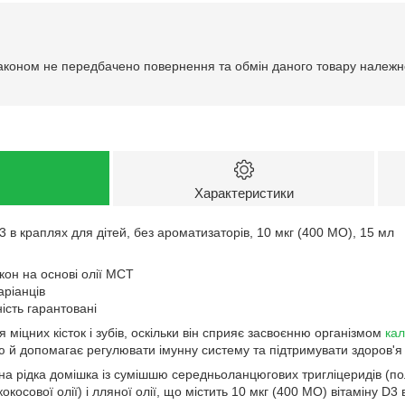
аконом не передбачено повернення та обмін даного товару належно
Характеристики
 в краплях для дітей, без ароматизаторів, 10 мкг (400 МО), 15 мл
он на основі олії MCT
аріанців
ість гарантовані
 міцних кісток і зубів, оскільки він сприяє засвоєнню організмом
кал
ю й допомагає регулювати імунну систему та підтримувати здоров'я не
на рідка домішка із сумішшю середньоланцюгових тригліцеридів (по
окосової олії) і лляної олії, що містить 10 мкг (400 МО) вітаміну D3