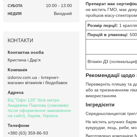
Препарат має сертифіка
10:00
13:00
СУБОТА
не містить ГМО, має доку
Вихідний
НЕДІЛЯ
пройшов масу-спектором
Розмір порції:
1 крапля
Порцій в упаковці:
500
КОНТАКТИ
Кристина і Дар'я
Вітамін Д3 (холекальци
Рекомендації щодо 
izdorov.com.ua - Інтернет-
магазин вітамінів і біодобавок
Переверніть пляшку та да
або за призначенням ліка
використанням.
БЦ "Офіс 120" біля метро
Інгредієнти
Академіка Павлова (самовивіз
після оформлення замовлення
Середньоланцюгові триглі
на сайті), Харків, Україна
Не містить штучних барвни
кукурудзи, яєць, риби, мо
+380 (63) 359-86-93
Виготовлено компанією Na