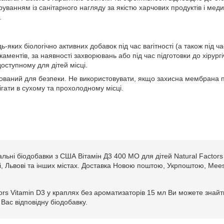
ванням із санітарного нагляду за якістю харчових продуктів і мед
.
яких біологічно активних добавок під час вагітності (а також під ча
ментів, за наявності захворювань або під час підготовки до хірург
доступному для дітей місці.
ований для безпеки. Не використовувати, якщо захисна мембрана 
ігати в сухому та прохолодному місці.
альні біодобавки з США Вітамін Д3 400 МО для дітей Natural Factor
иці, Львові та інших містах. Доставка Новою поштою, Укрпоштою, Mees
ors Vitamin D3 у краплях без ароматизаторів 15 мл Ви можете знайти
Вас відповідну біодобавку.