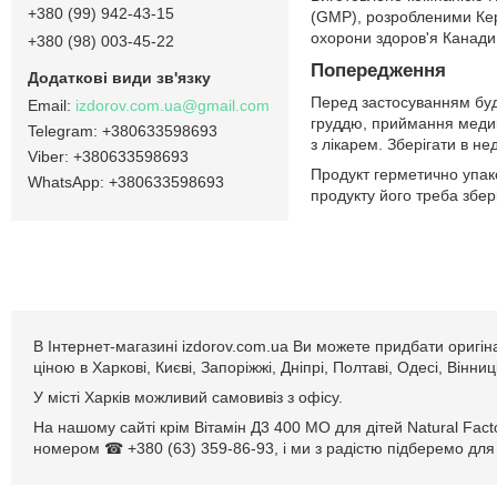
+380 (99) 942-43-15
(GMP), розробленими Керу
охорони здоров'я Канади
+380 (98) 003-45-22
Попередження
Перед застосуванням будь-
izdorov.com.ua@gmail.com
груддю, приймання медика
+380633598693
з лікарем. Зберігати в не
+380633598693
Продукт герметично упак
+380633598693
продукту його треба збер
В Інтернет-магазині izdorov.com.ua Ви можете придбати оригін
ціною в Харкові, Києві, Запоріжжі, Дніпрі, Полтаві, Одесі, Вінн
У місті Харків можливий самовивіз з офісу.
На нашому сайті крім Вітамін Д3 400 МО для дітей Natural Fact
номером ☎ +380 (63) 359-86-93, і ми з радістю підберемо для 