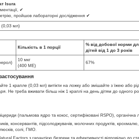
т Isura
ментації, ✔
етрію, пройшов лабораторні дослідження ✔
 (0,03 мл)
% від добової норми дл
Кількість в 1 порції
дітей від 1 до 3 років
10 мкг
ферол)
67%
(400 МЕ)
застосування
йте 1 крапле (0,03 мл) витікти на ложку або змішайте з їжею або р
ря. Не треба вживати більш ніж 1 краплі на день дітям до одного р
цериди (пальмова ядро та кокос, сертифіковані RSPO), органічна л
ків, консервантів, підсолоджувачів, молочних продуктів, крохмалю, ц
люсків, солі, ГМО.
tural Factors з гарантією безпеки та ефективності відповідно до с