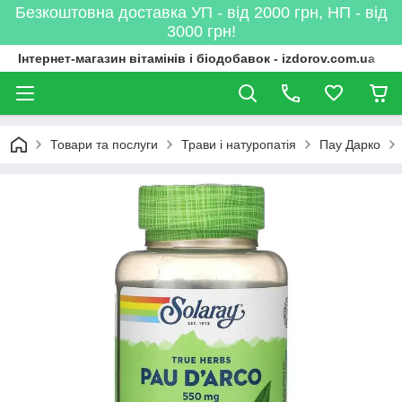
Безкоштовна доставка УП - від 2000 грн, НП - від
3000 грн!
Інтернет-магазин вітамінів і біодобавок - izdorov.com.ua
Товари та послуги
Трави і натуропатія
Пау Дарко