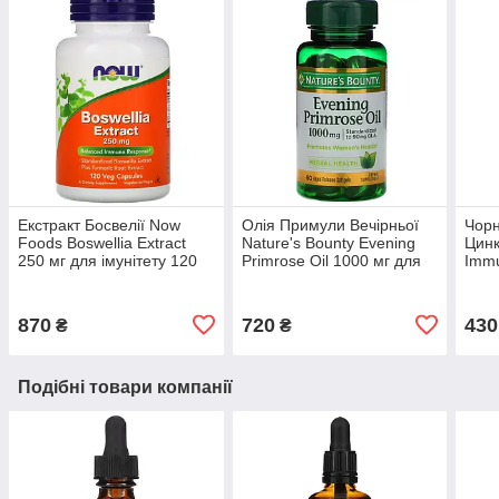
Екстракт Босвелії Now
Олія Примули Вечірньої
Чорн
Foods Boswellia Extract
Nature's Bounty Evening
Цинк
250 мг для імунітету 120
Primrose Oil 1000 мг для
Immu
рослинних капсул
жіночого здоров'я та краси
60 капсул
870
720
430
₴
₴
Подібні товари компанії