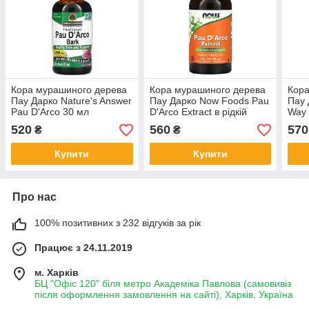
Кора мурашиного дерева
Кора мурашиного дерева
Кора
Пау Дарко Nature's Answer
Пау Дарко Now Foods Pau
Пау 
Pau D'Arco 30 мл
D'Arco Extract в рідкій
Way 
формі 59 мл
імун
520
560
570
₴
₴
Купити
Купити
Про нас
100% позитивних з 232 відгуків за рік
Працює з 24.11.2019
м. Харків
БЦ "Офіс 120" біля метро Академіка Павлова (самовивіз
після оформлення замовлення на сайті), Харків, Україна