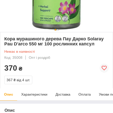
Кора мурашиного дерева Пау Дарко Solaray
Pau D'arco 550 мг 100 рослинних капсул
Немає в наявності
Код: 35008
Опт і роздріб
370
₴
367 ₴
від 4 шт.
Опис
Характеристики
Доставка
Оплата
Умови п
Опис