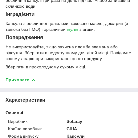
рослинній капсулі три рази на день під час їжі або запиваючи
склянкою води.
Інгредієнти
Капсула з рослинної целюлози, кокосове масло, декстрин (з
тапіоки без ГМО) і органічний
інулін
з агави.
Попередження
Не використовуйте, якщо захисна пломба зламана або
відсутня. Зберігати в недоступному для дітей місці. Повідомте
своєму лікарю при використанні цього продукту.
Зберігати в прохолодному сухому місці.
Приховати
Характеристики
Основні
Виробник
Solaray
Країна виробник
США
Форма випуску
Капсули