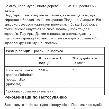
Solaray, Кора мурашиного дерева, 550 мг, 100 рослинних
капсул
Пау д'арко, також відоме як лапачо, - квітуче дерево, що
виростає в Бразилії та інших країнах Південної Америки. Він
використовувався корінними племенами більш 1500 років
тому і високо цінується за свою загальну користь для
здоров'я. Пау Арко Де може надавати антиоксидантну
підтримку і традиційно використовувався для нормальної і
здорової функції імунної системи.
Розмір порції:
1 рослинна капсула
Кількість в 1
% від добової
порції
норми*
Кора мурашиного
550 мг
*
дерева (Tabebuia
heptaphylla)
(флоема)
* Добова норма не визначена.
Рекомендації по застосуванню
Застосовувати тільки згідно з інструкцією. Приймати по одній