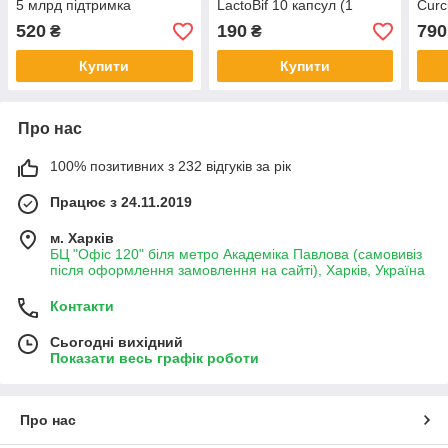
5 млрд підтримка
LactoBif 10 капсул (1
Cur
травлення 60 капсул
пластинка)
капс
520
190
790
₴
₴
жел
Купити
Купити
Про нас
100% позитивних з 232 відгуків за рік
Працює з 24.11.2019
м. Харків
БЦ "Офіс 120" біля метро Академіка Павлова (самовивіз
після оформлення замовлення на сайті), Харків, Україна
Контакти
Сьогодні вихідний
Показати весь графік роботи
Про нас