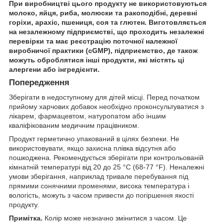
При виробництві цього продукту не використовуються
молоко, яйця, риба, молюски та ракоподібні, деревні
горіхи, арахіс, пшениця, соя та глютен. Виготовляється
на незалежному підприємстві, що проходить незалежні
перевірки та має реєстрацію поточної належної
виробничої практики (cGMP), підприємство, де також
можуть оброблятися інші продукти, які містять ці
алергени або інгредієнти.
Попередження
Зберігати в недоступному для дітей місці. Перед початком
прийому харчових добавок необхідно проконсультуватися з
лікарем, фармацевтом, натуропатом або іншим
кваліфікованим медичним працівником.
Продукт герметично упакований в цілях безпеки. Не
використовувати, якщо захисна плівка відсутня або
пошкоджена. Рекомендується зберігати при контрольованій
кімнатній температурі від 20 до 25 °C (68-77 °F). Неналежні
умови зберігання, наприклад тривале перебування під
прямими сонячними променями, висока температура і
вологість, можуть з часом привести до погіршення якості
продукту.
Примітка.
Колір може незначно змінитися з часом. Це