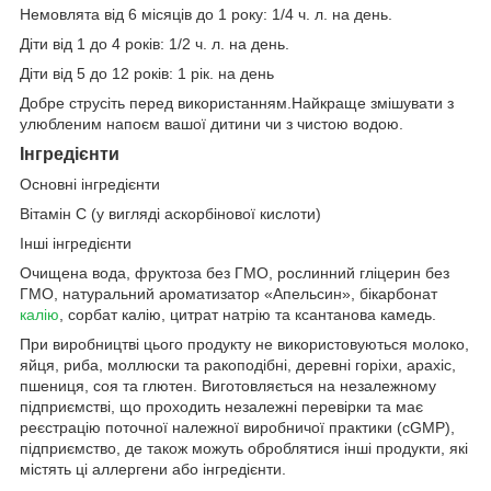
Немовлята від 6 місяців до 1 року: 1/4 ч. л. на день.
Діти від 1 до 4 років: 1/2 ч. л. на день.
Діти від 5 до 12 років: 1 рік. на день
Добре струсіть перед використанням.Найкраще змішувати з
улюбленим напоєм вашої дитини чи з чистою водою.
Інгредієнти
Основні інгредієнти
Вітамін С (у вигляді аскорбінової кислоти)
Інші інгредієнти
Очищена вода, фруктоза без ГМО, рослинний гліцерин без
ГМО, натуральний ароматизатор «Апельсин», бікарбонат
калію
, сорбат калію, цитрат натрію та ксантанова камедь.
При виробництві цього продукту не використовуються молоко,
яйця, риба, моллюски та ракоподібні, деревні горіхи, арахіс,
пшениця, соя та глютен. Виготовляється на незалежному
підприємстві, що проходить незалежні перевірки та має
реєстрацію поточної належної виробничої практики (cGMP),
підприємство, де також можуть оброблятися інші продукти, які
містять ці аллергени або інгредієнти.