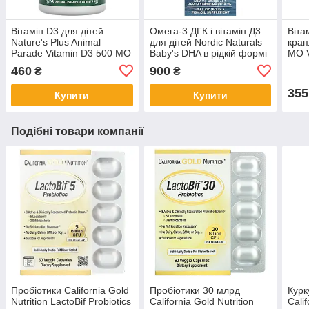
Вітамін D3 для дітей
Омега-3 ДГК і вітамін Д3
Віта
Nature's Plus Animal
для дітей Nordic Naturals
крап
Parade Vitamin D3 500 МО
Baby's DHA в рідкій формі
МО V
для здоров'я кісток 90
60 мл
Chil
460
900
₴
₴
жувальних таблеток
355
Купити
Купити
Подібні товари компанії
Пробіотики California Gold
Пробіотики 30 млрд
Курк
Nutrition LactoBif Probiotics
California Gold Nutrition
Calif