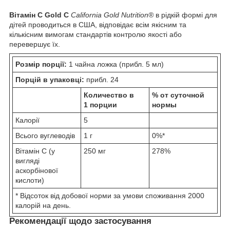
Вітамін C Gold C
California Gold Nutrition®
в рідкій формі для
дітей проводиться в США, відповідає всім якісним та
кількісним вимогам стандартів контролю якості або
перевершує їх.
Розмір порції:
1 чайна ложка (прибл. 5 мл)
Порцій в упаковці:
прибл. 24
Количество в
% от суточной
1 порции
нормы
Калорії
5
Всього вуглеводів
1 г
0%*
Вітамін С (у
250 мг
278%
вигляді
аскорбінової
кислоти)
* Відсоток від добової норми за умови споживання 2000
калорій на день.
Рекомендації щодо застосування