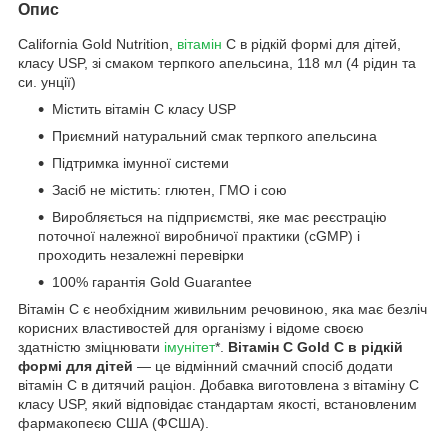
Опис
California Gold Nutrition,
вітамін
C в рідкій формі для дітей,
класу USP, зі смаком терпкого апельсина, 118 мл (4 рідин та
си. унції)
Містить вітамін C класу USP
Приємний натуральний смак терпкого апельсина
Підтримка імунної системи
Засіб не містить: глютен, ГМО і сою
Виробляється на підприємстві, яке має реєстрацію
поточної належної виробничої практики (cGMP) і
проходить незалежні перевірки
100% гарантія Gold Guarantee
Вітамін С є необхідним живильним речовиною, яка має безліч
корисних властивостей для організму і відоме своєю
здатністю зміцнювати
імунітет
*.
Вітамін C Gold C в рідкій
формі для дітей
— це відмінний смачний спосіб додати
вітамін C в дитячий раціон. Добавка виготовлена з вітаміну C
класу USP, який відповідає стандартам якості, встановленим
фармакопеєю США (ФСША).