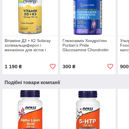
Вітаміни Д3 + К2 Solaray
Глюкозамін Хондроїтин
Ульт
холекальциферол і
Puritan's Pride
Food
менахінон для кісток і
Glucosamine Chondroitin
капс
суглобів 120 капсул
Complex хондропротектор
для суглобів та зв'язок 60
капсул
1 190
300
900
₴
₴
Подібні товари компанії