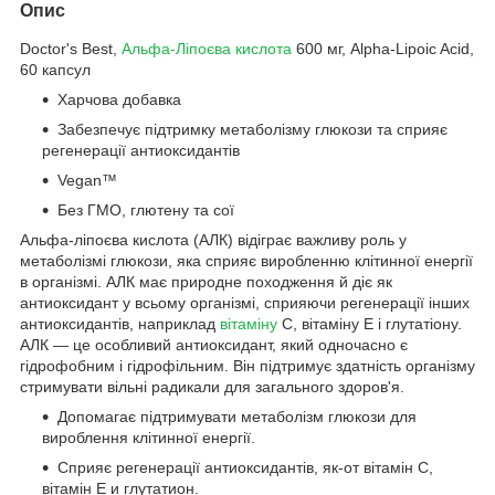
Опис
Doctor's Best,
Альфа-Ліпоєва кислота
600 мг, Alpha-Lipoic Acid,
60 капсул
Харчова добавка
Забезпечує підтримку метаболізму глюкози та сприяє
регенерації антиоксидантів
Vegan™
Без ГМО, глютену та сої
Альфа-ліпоєва кислота (АЛК) відіграє важливу роль у
метаболізмі глюкози, яка сприяє виробленню клітинної енергії
в організмі. АЛК має природне походження й діє як
антиоксидант у всьому організмі, сприяючи регенерації інших
антиоксидантів, наприклад
вітаміну
C, вітаміну E і глутатіону.
АЛК — це особливий антиоксидант, який одночасно є
гідрофобним і гідрофільним. Він підтримує здатність організму
стримувати вільні радикали для загального здоров'я.
Допомагає підтримувати метаболізм глюкози для
вироблення клітинної енергії.
Сприяє регенерації антиоксидантів, як-от вітамін C,
вітамін E и глутатион.