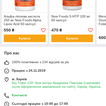
Aльфа-ліпoєвa кислoта
Now Foods 5-НТР 100 мг
Мети
250 мг Now Foods Alpha
60 капсул
Docto
Lipoic Acid 60 капсул
Fola
фола
550
470
₴
₴
капс
600
Купити
Купити
Про нас
100% позитивних з 234 відгуків за рік
Працює з 24.11.2019
м. Харків
БЦ "Офіс 120" біля метро Академіка Павлова (самовивіз
після оформлення замовлення на сайті), Харків, Україна
Контакти
Сьогодні працює з 10:00 до 17:00