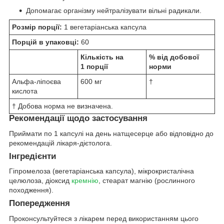
Допомагає організму нейтралізувати вільні радикали.
Розмір порції:
1 вегетаріанська капсула
Порцій в упаковці:
60
Кількість на
% від добової
1 порції
норми
Альфа-ліпоєва
600 мг
†
кислота
† Добова норма не визначена.
Рекомендації щодо застосування
Приймати по 1 капсулі на день натщесерце або відповідно до
рекомендацій лікаря-дієтолога.
Інгредієнти
Гіпромелоза (вегетаріанська капсула), мікрокристалічна
целюлоза, діоксид
кремнію
, стеарат магнію (рослинного
походження).
Попередження
Проконсультуйтеся з лікарем перед використанням цього