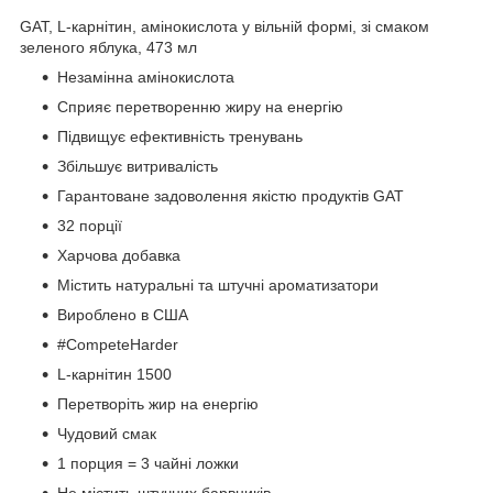
GAT, L-карнітин, амінокислота у вільній формі, зі смаком
зеленого яблука, 473 мл
Незамінна амінокислота
Сприяє перетворенню жиру на енергію
Підвищує ефективність тренувань
Збільшує витривалість
Гарантоване задоволення якістю продуктів GAT
32 порції
Харчова добавка
Містить натуральні та штучні ароматизатори
Вироблено в США
#CompeteHarder
L-карнітин 1500
Перетворіть жир на енергію
Чудовий смак
1 порция = 3 чайні ложки
Не містить штучних барвників