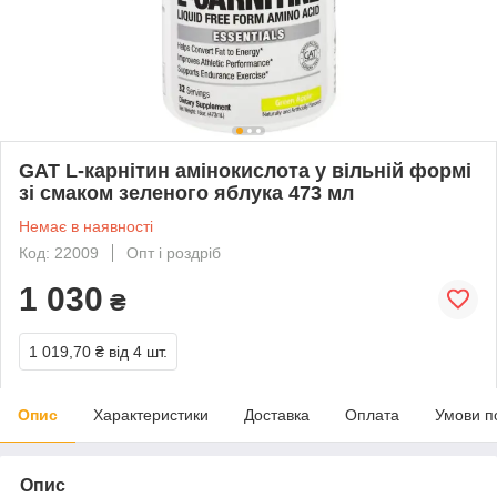
GAT L-карнітин амінокислота у вільній формі
зі смаком зеленого яблука 473 мл
Немає в наявності
Код: 22009
Опт і роздріб
1 030
₴
1 019,70 ₴
від 4 шт.
Опис
Характеристики
Доставка
Оплата
Умови п
Опис