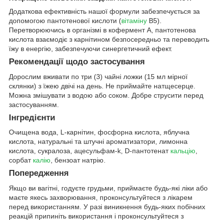
Додаткова ефективність нашої формули забезпечується за
допомогою пантотенової кислоти (
вітаміну
B5).
Перетворюючись в організмі в кофермент А, пантотенова
кислота взаємодіє з карнітином безпосередньо та переводить
їжу в енергію, забезпечуючи синергетичний ефект.
Рекомендації щодо застосування
Дорослим вживати по три (3) чайні ложки (15 мл мірної
склянки) з їжею двічі на день. Не приймайте натщесерце.
Можна змішувати з водою або соком. Добре струсити перед
застосуванням.
Інгредієнти
Очищена вода, L-карнітин, фосфорна кислота, яблучна
кислота, натуральні та штучні ароматизатори, лимонна
кислота, сукралоза, ацесульфам-k, D-пантотенат
кальцію
,
сорбат
калію
, бензоат натрію.
Попередження
Якщо ви вагітні, годуєте грудьми, приймаєте будь-які ліки або
маєте якесь захворювання, проконсультуйтеся з лікарем
перед використанням. У разі виникнення будь-яких побічних
реакцій припиніть використання і проконсультуйтеся з