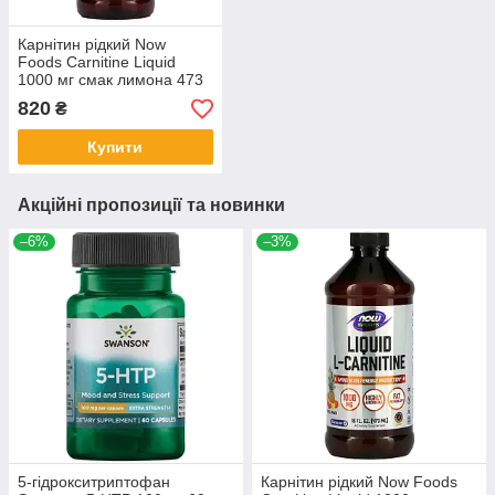
Карнітин рідкий Now
Foods Carnitine Liquid
1000 мг смак лимона 473
мл
820
₴
Купити
Акційні пропозиції та новинки
–6%
–3%
5-гідрокситриптофан
Карнітин рідкий Now Foods