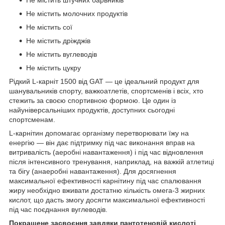
Не містить молочних продуктів
Не містить сої
Не містить дріжджів
Не містить вуглеводів
Не містить цукру
Рідкий L-карніт 1500 від GAT — це ідеальний продукт для
шанувальників спорту, важкоатлетів, спортсменів і всіх, хто
стежить за своєю спортивною формою. Це один із
найуніверсальніших продуктів, доступних сьогодні
спортсменам.
L-карнітин допомагає організму перетворювати їжу на
енергію — він дає підтримку під час виконання вправ на
витривалість (аеробні навантаження) і під час відновлення
після інтенсивного тренування, наприклад, на важкій атлетиці
та бігу (анаеробні навантаження). Для досягнення
максимальної ефективності карнітину під час спалювання
жиру необхідно вживати достатню кількість омега-3 жирних
кислот, що дасть змогу досягти максимальної ефективності
під час поєднання вуглеводів.
Покращене засвоєння завдяки пантотеновій кислоті