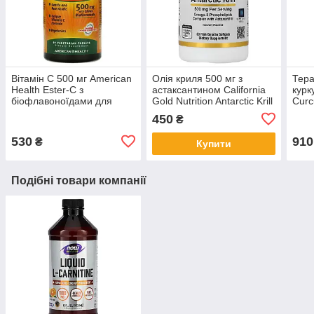
Вiтамiн C 500 мг American
Олія криля 500 мг з
Тера
Health Ester-C з
астаксантином California
курк
біофлавоноїдами для
Gold Nutrition Antarctic Krill
Curc
імунітету 90
Oil 30 капсул
Curc
450
₴
вегетаріанських таблеток
60 к
530
910
₴
Купити
Подібні товари компанії