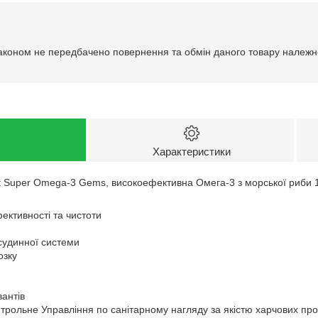
аконом не передбачено повернення та обмін даного товару належно
Характеристики
ht Super Omega-3 Gems, високоефективна Омега-3 з морської риби 1
фективності та чистоти
судинної системи
озку
антів
трольне Управління по санітарному нагляду за якістю харчових пр