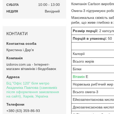
Компанія Carlson виробля
10:00
13:00
СУБОТА
Омега-3 підтримуює робот
Вихідний
НЕДІЛЯ
Максимальна свіжість заб
риби, що живе глибоко в 
Розмір порції:
2 капсул
КОНТАКТИ
Порцій в упаковці:
50
Кристина і Дар'я
Калорії
Всього жирів
izdorov.com.ua - Інтернет-
магазин вітамінів і біодобавок
Білки
Вітамін
E
БЦ "Офіс 120" біля метро
Норвезька риб'ячий жир
Академіка Павлова (самовивіз
після оформлення замовлення
Всього омега-3
на сайті), Харків, Україна
Ейкозапентаєнова кисло
Докозагексаєнова кисло
+380 (63) 359-86-93