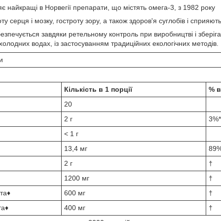
є найкращі в Норвегії препарати, що містять омега-3, з 1982 року
у серця і мозку, гостроту зору, а також здоров'я суглобів і сприяю
езпечується завдяки ретельному контроль при виробництві і зберіга
холодних водах, із застосуванням традиційних екологічних методів.
и
Кількість в 1 порції
% в
20
2 г
3%*
< 1 г
13,4 мг
89
2 г
†
1200 мг
†
та♦
600 мг
†
та♦
400 мг
†