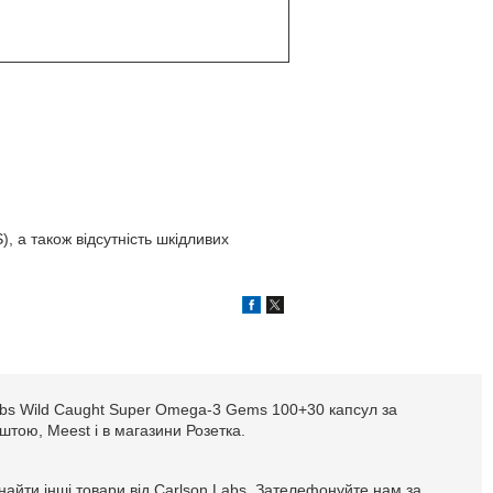
, а також відсутність шкідливих
Labs Wild Caught Super Omega-3 Gems 100+30 капсул за
оштою, Meest і в магазини Розетка.
айти інші товари від Carlson Labs. Зателефонуйте нам за