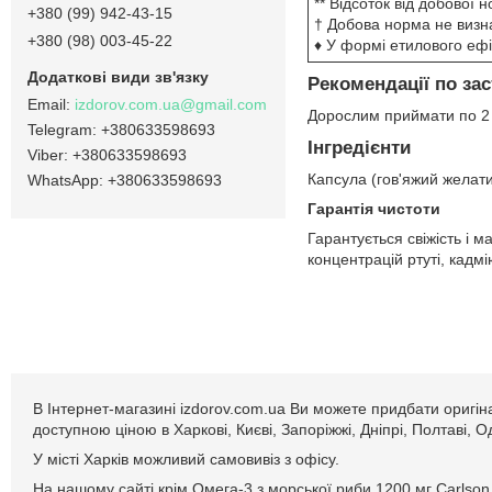
** Відсоток від добової
+380 (99) 942-43-15
† Добова норма не визн
+380 (98) 003-45-22
♦ У формі етилового ефі
Рекомендації по за
izdorov.com.ua@gmail.com
Дорослим приймати по 2 к
+380633598693
Інгредієнти
+380633598693
Капсула (гов'яжий желати
+380633598693
Гарантія чистоти
Гарантується свіжість і 
концентрацій ртуті, кадм
В Інтернет-магазині izdorov.com.ua Ви можете придбати оригі
доступною ціною в Харкові, Києві, Запоріжжі, Дніпрі, Полтаві, 
У місті Харків можливий самовивіз з офісу.
На нашому сайті крім Омега-3 з морської риби 1200 мг Carlso