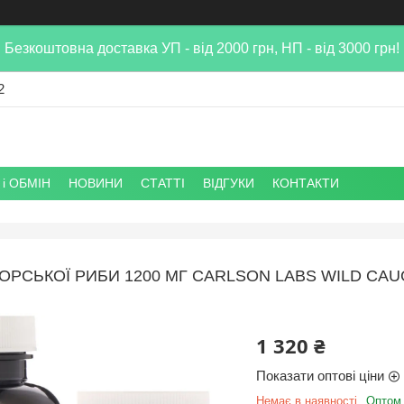
Безкоштовна доставка УП - від 2000 грн, НП - від 3000 грн!
2
і ОБМІН
НОВИНИ
СТАТТІ
ВІДГУКИ
КОНТАКТИ
МОРСЬКОЇ РИБИ 1200 МГ CARLSON LABS WILD CA
1 320 ₴
Показати оптові ціни
Немає в наявності
Оптом 