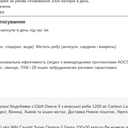
 норми за умови споживання 2000 калорій в день.
ачена.
ру.
стосуванню
апсули в день під час їжі.
н, гліцерин, вода). Містить рибу (анчоуси, сардини і макрель).
максимальна ефективність (згідно з міжнародними протоколами AOCS)
ію, свинцю, ПХБ і 28 інших забруднюючих речовин гарантовані.
нальні біодобавки з США Омега-3 з морської риби 1200 мг Carlson 
Одесі, Вінниці, Львові та інших містах. Доставка Новою поштою, Укрп
n Labs Wild Caught Super Omega-3 Gems 100+30 капсул Ви можете зн