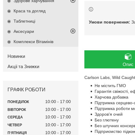
Здорове харчування
Краса та догляд
Таблетниці
З
Аксесуари
Комплекси Вітамінів
Новинки
Опис
Акціі та Знижки
Carlson Labs, Wild Caug
Не містить ГМО
ГРАФІК РОБОТИ
Гарантія свіжості, е
Харчова добавка
10:00
17:00
ПОНЕДІЛОК
Підтримка серцево-
Підтримка роботи м
10:00
17:00
ВІВТОРОК
Здоров'я очей
10:00
17:00
СЕРЕДА
Без глютену
10:00
17:00
ЧЕТВЕР
Без штучних консерв
Підприємство підкон
10:00
17:00
ПʼЯТНИЦЯ