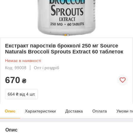
Екстракт паростків брокколі 250 мг Source
Naturals Broccoli Sprouts Extract 60 таблеток
Немає в наявності
Код: 99008
Опт і роздріб
670
₴
664 ₴
від 4 шт.
Опис
Характеристики
Доставка
Оплата
Умови п
Опис