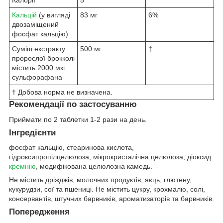
Кальцій
(у вигляді
83 мг
6%
двозаміщений
фосфат кальцію)
Суміш екстракту
500 мг
†
пророслої брокколі
містить 2000 мкг
сульфорафана
† Добова норма не визначена.
Рекомендації по застосуванню
Приймати по 2 таблетки 1-2 рази на день.
Інгредієнти
фосфат кальцію, стеаринова кислота,
гідроксипропілцелюлоза, мікрокристалічна целюлоза, діоксид
кремнію
, модифікована целюлозна камедь.
Не містить дріжджів, молочних продуктів, яєць, глютену,
кукурудзи, сої та пшениці. Не містить цукру, крохмалю, солі,
консервантів, штучних барвників, ароматизаторів та барвників.
Попередження