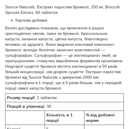
Source Naturals, Екстракт паростків брокколі, 250 мг, Broccoli
Sprouts Extract, 60 таблеток
Харчова добавка
Безліч досліджень показали, що включення в раціон
хрестоцвітних овочів, таких як брокколі, брюссельська
капуста, качанна капуста, цвітна капуста, благотворно
впливає на здоров'я. Вчені виділили ключовий компонент
брокколі, володіє безліччю захисних властивостей —
сульфорафан. Сульфорафан — це изотиоцианат, який, за
припущеннями, стимулює вироблення ферментів організмом.
Недозрілі суцвіття брокколі містять изотиоцианат в 50 разів
більшій концентрації, ніж дозріле суцвіття. Екстракт паростків
брокколі від Source Naturals є джерелом 2000 мкг
сульфорафана в 1 порції, що в 5 разів більше, ніж у середній
порції свіжої капусти брокколі.
Розмір порції:
2 таблетки
Порцій в упаковці:
30
Кількість в 1
% від добової
порції
норми
Калорії
5