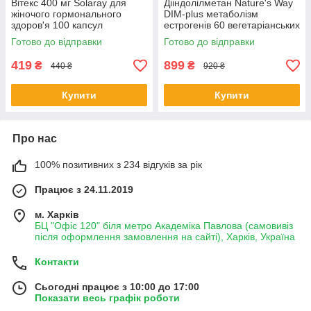
Вітекс 400 мг Solaray для
Дііндолілметан Nature's Way
жіночого гормонального
DIM-plus метаболізм
здоров'я 100 капсул
естрогенів 60 вегетаріанських
капсул
Готово до відправки
Готово до відправки
419
899
₴
₴
440 ₴
920 ₴
Купити
Купити
Про нас
100% позитивних з 234 відгуків за рік
Працює з 24.11.2019
м. Харків
БЦ "Офіс 120" біля метро Академіка Павлова (самовивіз
після оформлення замовлення на сайті), Харків, Україна
Контакти
Сьогодні працює з 10:00 до 17:00
Показати весь графік роботи