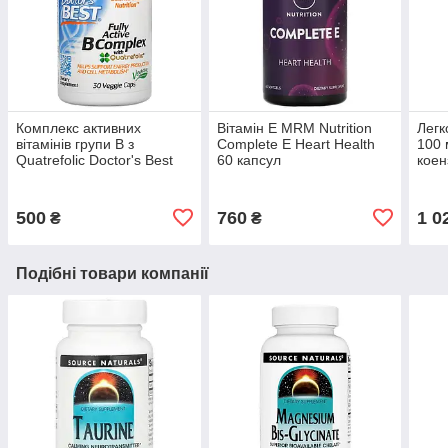
Комплекс активних
Вітамін Е MRM Nutrition
Лег
вітамінів групи B з
Complete E Heart Health
100 
Quatrefolic Doctor's Best
60 капсул
коен
Active B Complex 30
комп
рослинних капсул
росл
500
760
1 0
₴
₴
Подібні товари компанії