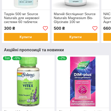
Таурiн 500 мг Source
Магній бісгліцинат Source
NAC 
Naturals для нервової
Naturals Magnesium Bis-
Sour
системи 60 таблеток
Glycinate 100 мг
Ацeт
підвищене засвоєння 60
табл
300
500
660
₴
₴
таблеток
Купити
Купити
Акційні пропозиції та новинки
Топ
–5%
–2%