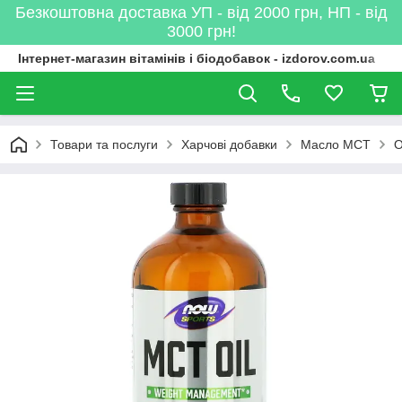
Безкоштовна доставка УП - від 2000 грн, НП - від
3000 грн!
Інтернет-магазин вітамінів і біодобавок - izdorov.com.ua
Товари та послуги
Харчові добавки
Масло MCT
О