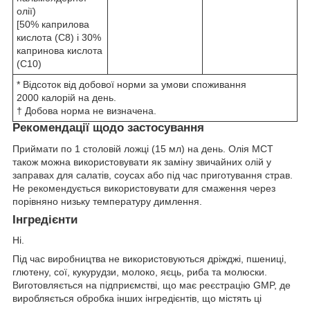
олії)
[50% каприлова
кислота (C8) і 30%
капринова кислота
(C10)
* Відсоток від добової норми за умови споживання
2000 калорій на день.
† Добова норма не визначена.
Рекомендації щодо застосування
Приймати по 1 столовій ложці (15 мл) на день. Олія MCT
також можна використовувати як заміну звичайних олій у
заправах для салатів, соусах або під час приготування страв.
Не рекомендується використовувати для смаження через
порівняно низьку температуру димлення.
Інгредієнти
Ні.
Під час виробництва не використовуються дріжджі, пшениці,
глютену, сої, кукурудзи, молоко, яєць, риба та молюски.
Виготовляється на підприємстві, що має реєстрацію GMP, де
виробляється обробка інших інгредієнтів, що містять ці