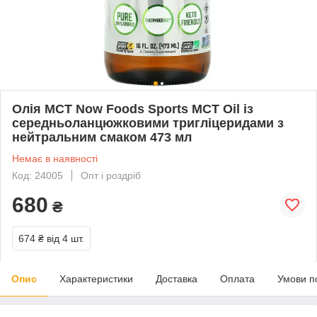
Олія МСТ Now Foods Sports MCT Oil із
середньоланцюжковими тригліцеридами з
нейтральним смаком 473 мл
Немає в наявності
Код: 24005
Опт і роздріб
680
₴
674 ₴
від 4 шт.
Опис
Характеристики
Доставка
Оплата
Умови п