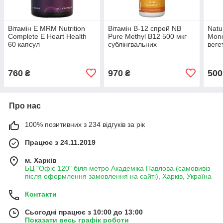
Вітамін Е MRM Nutrition
Вітамін B-12 спрей NB
Natu
Complete E Heart Health
Pure Methyl B12 500 мкг
Mono
60 капсул
сублінгвальних
веге
метилкобаламін 30 мл
760
970
500
₴
₴
Про нас
100% позитивних з 234 відгуків за рік
Працює з 24.11.2019
м. Харків
БЦ "Офіс 120" біля метро Академіка Павлова (самовивіз
після оформлення замовлення на сайті), Харків, Україна
Контакти
Сьогодні працює з 10:00 до 13:00
Показати весь графік роботи