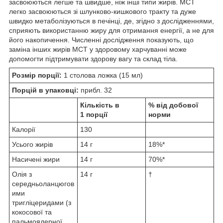
засвоюються легше та швидше, ніж інші типи жирів. МСТ
легко засвоюються зі шлунково-кишкового тракту та дуже
швидко метаболізуються в печінці, де, згідно з дослідженнями,
сприяють використанню жиру для отримання енергії, а не для
його накопичення. Численні дослідження показують, що
заміна інших жирів MCT у здоровому харчуванні може
допомогти підтримувати здорову вагу та склад тіла.
Розмір порції:
1 столова ложка (15 мл)
Порцій в упаковці:
прибл. 32
Кількість в
% від добової
1 порції
норми
Калорії
130
Усього жирів
14 г
18%*
Насичені жири
14 г
70%*
Олія з
14 г
†
середньоланцюгов
ими
тригліцеридами (з
кокосової та
пальмоядерної