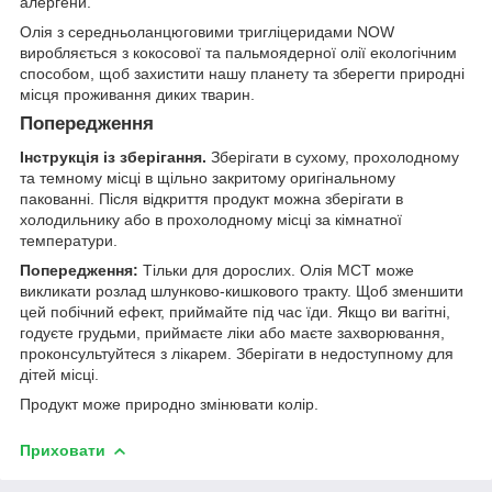
алергени.
Олія з середньоланцюговими тригліцеридами NOW
виробляється з кокосової та пальмоядерної олії екологічним
способом, щоб захистити нашу планету та зберегти природні
місця проживання диких тварин.
Попередження
Інструкція із зберігання.
Зберігати в сухому, прохолодному
та темному місці в щільно закритому оригінальному
пакованні. Після відкриття продукт можна зберігати в
холодильнику або в прохолодному місці за кімнатної
температури.
Попередження:
Тільки для дорослих. Олія MCT може
викликати розлад шлунково-кишкового тракту. Щоб зменшити
цей побічний ефект, приймайте під час їди. Якщо ви вагітні,
годуєте грудьми, приймаєте ліки або маєте захворювання,
проконсультуйтеся з лікарем. Зберігати в недоступному для
дітей місці.
Продукт може природно змінювати колір.
Приховати