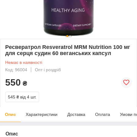
Ресвератрол Resveratrol MRM Nutrition 100 мг
для серця судин 60 веганських капсул
Немає в наявності
Код: 96004
Опт і роздріб
550
₴
545 ₴
від 4 шт.
Опис
Характеристики
Доставка
Оплата
Умови п
Опис