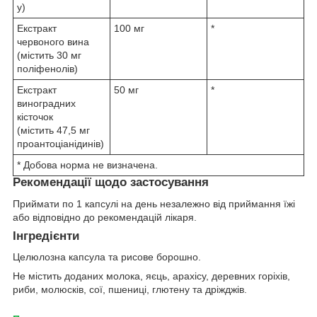
у)
Екстракт
100 мг
*
червоного вина
(містить 30 мг
поліфенолів)
Екстракт
50 мг
*
виноградних
кісточок
(містить 47,5 мг
проантоціанідинів)
* Добова норма не визначена.
Рекомендації щодо застосування
Приймати по 1 капсулі на день незалежно від приймання їжі
або відповідно до рекомендацій лікаря.
Інгредієнти
Целюлозна капсула та рисове борошно.
Не містить доданих молока, яєць, арахісу, деревних горіхів,
риби, молюсків, сої, пшениці, глютену та дріжджів.