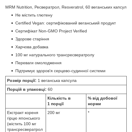
MRM Nutrition, Ресвератрол, Resveratrol, 60 веганських капсул
Не містить глютену
Certified Vegan: сертифікований веганський продукт
Сертифікат Non-GMO Project Verified
Здорове старіння
Харчова добавка
100 мг натурального трансресвератролу
Переваги омолодження
Підтримує здоров'я серцево-судинної системи
Розмір порції:
1 веганська капсула
Порцій в упаковці:
60
Кількість в
% від добової
1 порції
норми
Екстракт кореня
200 мг
*
гірцю японського
(містить 100 мг
трансресвератрол