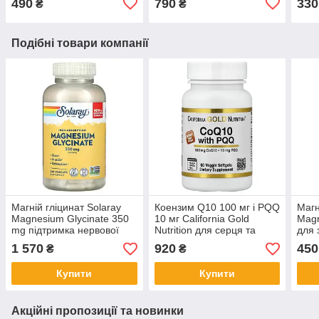
490
790
330
₴
₴
веганських капсул
Подібні товари компанії
Магній гліцинат Solaray
Коензим Q10 100 мг і PQQ
Магн
Magnesium Glycinate 350
10 мг California Gold
Magn
mg підтримка нервової
Nutrition для серця та
для 
системи 240
судин 60 рослинних
суди
1 570
920
450
₴
₴
вегетаріанських капсул
капсул
веге
Купити
Купити
Акційні пропозиції та новинки