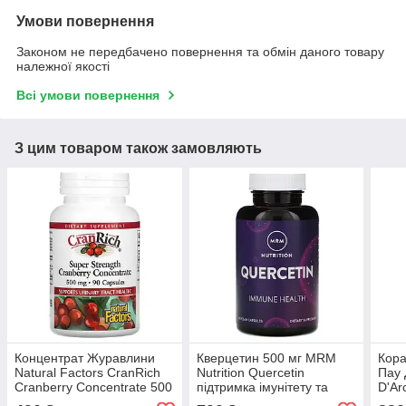
Умови повернення
Законом не передбачено повернення та обмін даного товару
належної якості
Всі умови повернення
З цим товаром також замовляють
Концентрат Журавлини
Кверцетин 500 мг MRM
Кора
Natural Factors CranRich
Nutrition Quercetin
Пау 
Cranberry Concentrate 500
підтримка імунітету та
D'Ar
мг 90 капсул
здоров'я судин 60