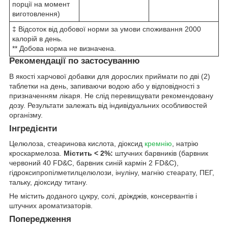
порції на момент
виготовлення)
‡ Відсоток від добової норми за умови споживання 2000
калорій в день.
** Добова норма не визначена.
Рекомендації по застосуванню
В якості харчової добавки для дорослих приймати по дві (2)
таблетки на день, запиваючи водою або у відповідності з
призначенням лікаря. Не слід перевищувати рекомендовану
дозу. Результати залежать від індивідуальних особливостей
організму.
Інгредієнти
Целюлоза, стеаринова кислота, діоксид
кремнію
, натрію
кроскармелоза.
Містить < 2%:
штучних барвників (барвник
червоний 40 FD&C, барвник синій кармін 2 FD&C),
гідроксипропілметилцелюлози, інуліну, магнію стеарату, ПЕГ,
тальку, діоксиду титану.
Не містить доданого цукру, солі, дріжджів, консервантів і
штучних ароматизаторів.
Попередження