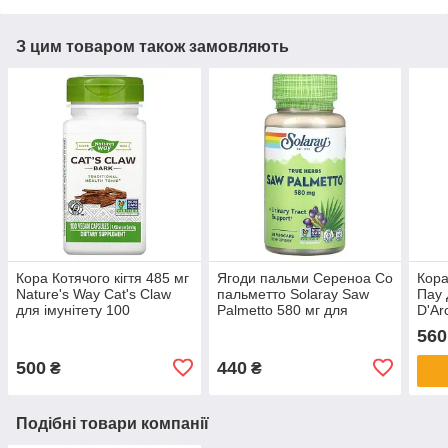
З цим товаром також замовляють
Кора Котячого кігтя 485 мг
Ягоди пальми Сереноа Со
Кора
Nature's Way Cat's Claw
пальметто Solaray Saw
Пау 
для імунітету 100
Palmetto 580 мг для
D'Arc
веганських капсул
чоловічого здоров'я 50
форм
560
вегетаріанських капсул
500
440
₴
₴
Подібні товари компанії