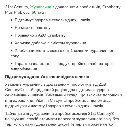
21st Century,
Журавлина
з додаванням пробіотиків, Cranberry
Plus Probiotic, 60 табл
Підтримує здоров'я сечовивідних шляхів
Не містить глютену
Порівняно з AZO Cranberry
Харчова добавка з вмістом журавлини
2 таблетки містять еквівалент 1 склянки журавлинного
соку
Гарантована якість — продукт пройшов лабораторні
випробування
Підтримує здоров'я сечовивідних шляхів
Увімкніть журавлину з додаванням пробіотиків від 21st
Century® в свій щоденний раціон для підтримки здоров'я
сечовивідних шляхів. Унікальний склад, що включає порошок з
ягід журавлини, Vitamin С і суміш пробіотиків, допомагає
підтримувати чистоту і здоров'я сечовивідних шляхів.
Таблетки з ягід журавлини з пробіотиком від 21st Century® —
це зручний спосіб отримати переваги журавлинного соку без
терпкого смаку і додавання цукру! Тепер ви можете легко