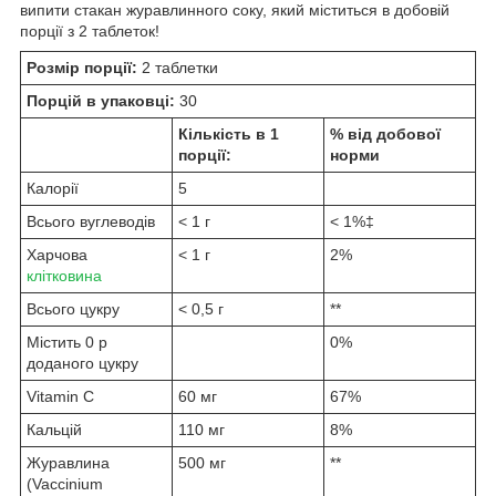
випити стакан журавлинного соку, який міститься в добовій
порції з 2 таблеток!
Розмір порції:
2 таблетки
Порцій в упаковці:
30
Кількість в 1
% від добової
порції:
норми
Калорії
5
Всього вуглеводів
< 1 г
< 1%‡
Харчова
< 1 г
2%
клітковина
Всього цукру
< 0,5 г
**
Містить 0 р
0%
доданого цукру
Vitamin С
60 мг
67%
Кальцій
110 мг
8%
Журавлина
500 мг
**
(Vaccinium