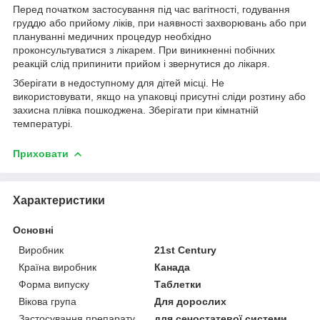
Перед початком застосування під час вагітності, годування
груддю або прийому ліків, при наявності захворювань або при
плануванні медичних процедур необхідно
проконсультуватися з лікарем. При виникненні побічних
реакцій слід припинити прийом і звернутися до лікаря.
Зберігати в недоступному для дітей місці. Не
використовувати, якщо на упаковці присутні сліди розтину або
захисна плівка пошкоджена. Зберігати при кімнатній
температурі.
Приховати
Характеристики
Основні
Виробник
21st Century
Країна виробник
Канада
Форма випуску
Таблетки
Вікова група
Для дорослих
Застосування препарату
для сечостатевої системи