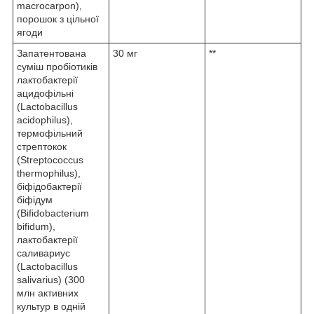
macrocarpon),
порошок з цільної
ягоди
Запатентована
30 мг
**
суміш пробіотиків
лактобактерії
ацидофільні
(Lactobacillus
acidophilus),
термофільний
стрептокок
(Streptococcus
thermophilus),
біфідобактерії
біфідум
(Bifidobacterium
bifidum),
лактобактерії
саливариус
(Lactobacillus
salivarius) (300
млн активних
культур в одній