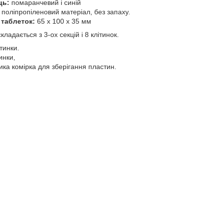
ць:
помаранчевий і синій
поліпропіленовий матеріал, без запаху.
 таблеток:
65 х 100 х 35 мм
ладається з 3-ох секцій і 8 клітинок.
тинки.
инки,
лика комірка для зберігання пластин.