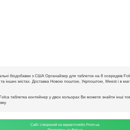
альні біодобавки з США Органайзер для таблеток на 8 осередків Fol
ові та інших містах. Доставка Новою поштою, Укрпоштою, Meest і в ма
 Folca таблетка контейнер у двох кольорах Ви можете знайти інші 
вку.
Сайт створений на маркетплейсі
Prom.ua
Продавець на Bigl.ua