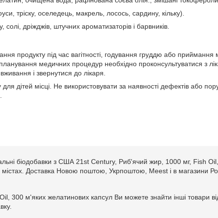
уси, тріску, оселедець, макрель, лосось, сардину, кільку).
, солі, дріжджів, штучних ароматизаторів і барвників.
ння продукту під час вагітності, годування груддю або приймання 
 планування медичних процедур необхідно проконсультуватися з лік
вживання і звернутися до лікаря.
 для дітей місці. Не використовувати за наявності дефектів або пор
.
льні біодобавки з США 21st Century, Риб'ячий жир, 1000 мг, Fish Oi
нших містах. Доставка Новою поштою, Укрпоштою, Meest і в магазини Ро
h Oil, 300 м'яких желатинових капсул Ви можете знайти інші товари
вку.