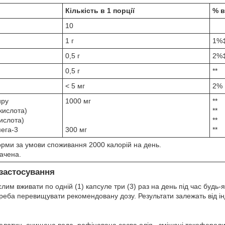
Кількість в 1 порції
% в
10
1 г
1%
0,5 г
2%
0,5 г
**
< 5 мг
2%
иру
1000 мг
**
кислота)
**
ислота)
**
мега-3
300 мг
**
норми за умови споживання 2000 калорій на день.
ачена.
застосування
лим вживати по одній (1) капсуле три (3) раз на день під час будь-
реба перевищувати рекомендовану дозу. Результати залежать від ін
елатин, очищена вода, рафінована соєва олія., змішані токофероли