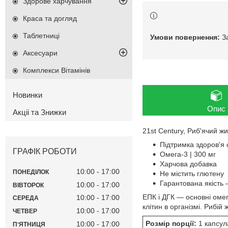
Здорове харчування
Краса та догляд
Таблетниці
З
Аксесуари
Комплекси Вітамінів
Новинки
Опис
Акціі та Знижки
21st Century, Риб'ячий жи
Підтримка здоров'я
ГРАФІК РОБОТИ
Омега-3 | 300 мг
Харчова добавка
10:00
17:00
ПОНЕДІЛОК
Не містить глютену
Гарантована якість
10:00
17:00
ВІВТОРОК
ЕПК і ДГК — основні оме
10:00
17:00
СЕРЕДА
клітин в організмі. Рибі
10:00
17:00
ЧЕТВЕР
Розмір порції:
1 капсул
10:00
17:00
ПʼЯТНИЦЯ