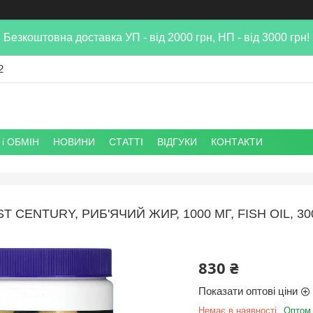
Безкоштовна доставка УП - від 2000 грн, НП - від 3000 грн!
2
і ОБМІН
НОВИНИ
СТАТТІ
ВІДГУКИ
КОНТАКТИ
ST CENTURY, РИБ'ЯЧИЙ ЖИР, 1000 МГ, FISH OIL,
830 ₴
Показати оптові ціни
Немає в наявності
Оптом 