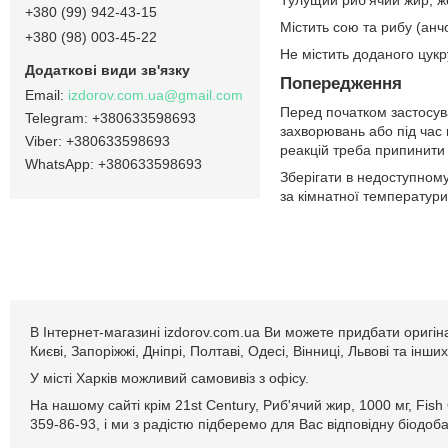
+380 (99) 942-43-15
Містить сою та рибу (анчо
+380 (98) 003-45-22
Не містить доданого цукру
Попередження
izdorov.com.ua@gmail.com
Перед початком застосува
+380633598693
захворювань або під час
+380633598693
реакцій треба припинити 
+380633598693
Зберігати в недоступному
за кімнатної температури
В Інтернет-магазині izdorov.com.ua Ви можете придбати оригіна
Києві, Запоріжжі, Дніпрі, Полтаві, Одесі, Вінниці, Львові та і
У місті Харків можливий самовивіз з офісу.
На нашому сайті крім 21st Century, Риб'ячий жир, 1000 мг, Fis
359-86-93, і ми з радістю підберемо для Вас відповідну біодоба