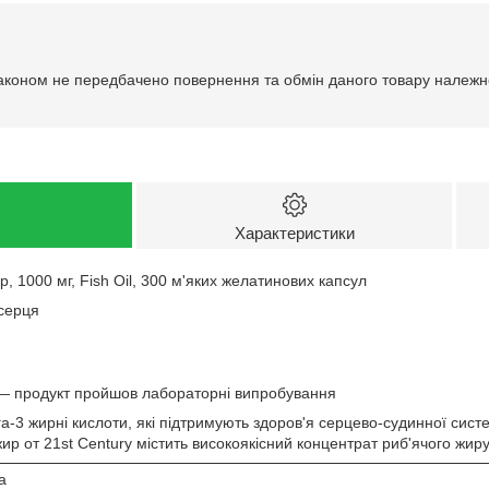
аконом не передбачено повернення та обмін даного товару належно
Характеристики
р, 1000 мг, Fish Oil, 300 м'яких желатинових капсул
 серця
 — продукт пройшов лабораторні випробування
га-3 жирні кислоти, які підтримують здоров'я серцево-судинної си
й жир от 21st Century містить високоякісний концентрат риб'ячого жи
а