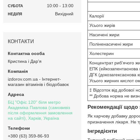
10:00
13:00
СУБОТА
Вихідний
НЕДІЛЯ
Калорії
Усього жирів
Насичені жири
КОНТАКТИ
Поліненасичені жири
Холестерин
Кристина і Дар'я
Концентрат риб'ячого ж
ЕПК (ейкозапентаєнова 
ДГК (докозагексаєнова к
izdorov.com.ua - Інтернет-
Усього жирних кислот о
магазин вітамінів і біодобавок
‡ Відсоток від добової 
** Добова норма не визн
БЦ "Офіс 120" біля метро
Рекомендації щодо 
Академіка Павлова (самовивіз
після оформлення замовлення
Як харчову добавку дорос
на сайті), Харків, Україна
призначення лікаря. Не т
Інгредієнти
+380 (63) 359-86-93
Тулущий риб'ячий жир, ж