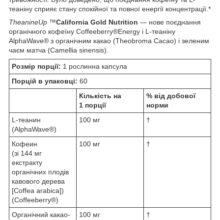
теаніну сприяє стану спокійної та повної енергії концентрації.*
TheanineUp ™
California Gold Nutrition
— нове поєднання
органічного кофеїну Coffeeberry®Energy і L-теаніну
AlphaWave® з органічним какао (Theobroma Cacao) і зеленим
чаєм матча (Camellia sinensis).
Розмір порції:
1 рослинна капсула
Порцій в упаковці:
60
Кількість на
% від добової
1 порції
норми
L-теанин
100 мг
†
(AlphaWave®)
Кофеин
100 мг
†
(зі 144 мг
екстракту
органічних плодів
кавового дерева
[Coffea arabica])
(Coffeeberry®)
Органічний какао-
100 мг
†