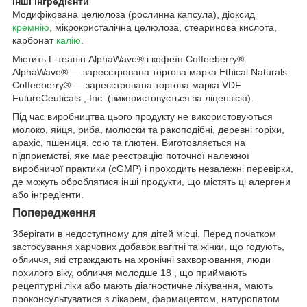
Інші інгредієнти
Модифікована целюлоза (рослинна капсула), діоксид
кремнію
, мікрокристалічна целюлоза, стеаринова кислота,
карбонат
калію
.
Містить L-теанін AlphaWave® і кофеїн Coffeeberry®.
AlphaWave® — зареєстрована торгова марка Ethical Naturals.
Coffeeberry® — зареєстрована торгова марка VDF
FutureCeuticals., Inc. (використовується за ліцензією).
Під час виробництва цього продукту не використовуються
молоко, яйця, риба, молюски та ракоподібні, деревні горіхи,
арахіс, пшениця, сою та глютен. Виготовляється на
підприємстві, яке має реєстрацію поточної належної
виробничої практики (cGMP) і проходить незалежні перевірки,
де можуть оброблятися інші продукти, що містять ці алергени
або інгредієнти.
Попередження
Зберігати в недоступному для дітей місці. Перед початком
застосування харчових добавок вагітні та жінки, що годують,
обличчя, які страждають на хронічні захворювання, люди
похилого віку, обличчя молодше 18 , що приймають
рецептурні ліки або мають діагностичне лікування, мають
проконсультуватися з лікарем, фармацевтом, натуропатом