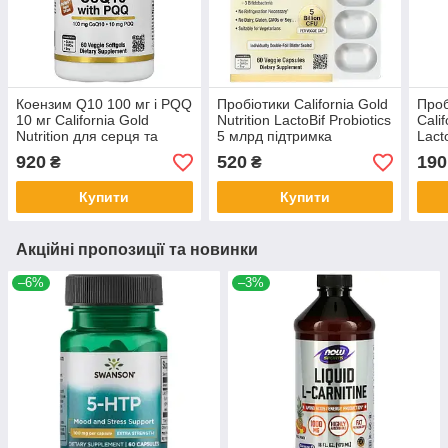
Коензим Q10 100 мг і PQQ
Пробіотики California Gold
Проб
10 мг California Gold
Nutrition LactoBif Probiotics
Calif
Nutrition для серця та
5 млрд підтримка
Lact
судин 60 рослинних
травлення 60 капсул
плас
920
520
190
₴
₴
капсул
Купити
Купити
Акційні пропозиції та новинки
–6%
–3%