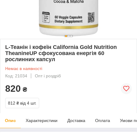
L-Теанін і кофеїн California Gold Nutrition
TheanineUP сфокусована енергія 60
рослинних капсул
Немає в наявності
Код: 21034
Опт і роздріб
820
₴
812 ₴
від 4 шт.
Опис
Характеристики
Доставка
Оплата
Умови п