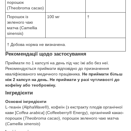
порошок
(Theobroma cacao)
Порошок із
100 мг
†
зеленого чаю
матча (Camellia
sinensis)
† Добова норма не визначена.
Рекомендації щодо застосування
Приймати по 1 капсулі на день під час їжі або без неї.
Рекомендується приймати відповідно до призначення
кваліфікованого медичного працівника.
Не приймати більш
ніж 2 капсул на день. Не приймати у разі чутливості до
кофеїну або теоброміну.
Інгредієнти
Основні інгредієнти
L-теанін (AlphaWave®), кофеїн (з екстракту плодів органічної
кави [
Coffea arabica
] (Coffeeberry® Energy), органічний какао-
порошок (
Theobroma cacao
), порошок зеленого чаю матча
(
Camellia sinensis
)