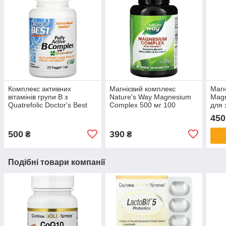
Комплекс активних
Магнієвий комплекс
Магн
вітамінів групи B з
Nature's Way Magnesium
Magn
Quatrefolic Doctor's Best
Complex 500 мг 100
для 
Active B Complex 30
капсул
суди
450
рослинних капсул
веге
500
390
₴
₴
Подібні товари компанії