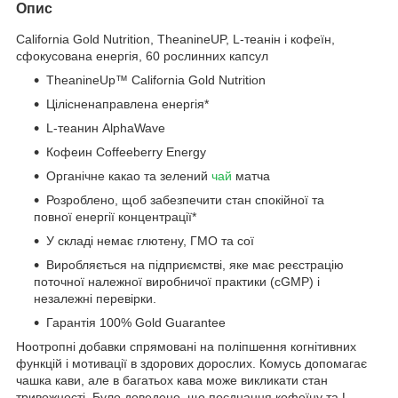
Опис
California Gold Nutrition, TheanineUP, L-теанін і кофеїн,
сфокусована енергія, 60 рослинних капсул
TheanineUp™ California Gold Nutrition
Цілісненаправлена енергія*
L-теанин AlphaWave
Кофеин Coffeeberry Energy
Органічне какао та зелений
чай
матча
Розроблено, щоб забезпечити стан спокійної та
повної енергії концентрації*
У складі немає глютену, ГМО та сої
Виробляється на підприємстві, яке має реєстрацію
поточної належної виробничої практики (cGMP) і
незалежні перевірки.
Гарантія 100% Gold Guarantee
Ноотропні добавки спрямовані на поліпшення когнітивних
функцій і мотивації в здорових дорослих. Комусь допомагає
чашка кави, але в багатьох кава може викликати стан
тривожності. Було доведено, що поєднання кофеїну та L-