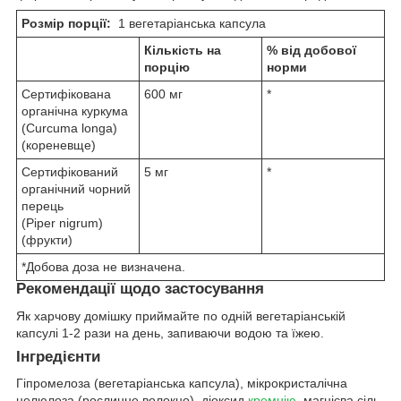
Розмір порції:
1 вегетаріанська капсула
Кількість на
% від добової
порцію
норми
Сертифікована
600 мг
*
органічна куркума
(Curcuma longa)
(кореневще)
Сертифікований
5 мг
*
органічний чорний
перець
(Piper nigrum)
(фрукти)
*Добова доза не визначена.
Рекомендації щодо застосування
Як харчову домішку приймайте по одній вегетаріанській
капсулі 1-2 рази на день, запиваючи водою та їжею.
Інгредієнти
Гіпромелоза (вегетаріанська капсула), мікрокристалічна
целюлоза (рослинне волокно), діоксид
кремнію
, магнієва сіль