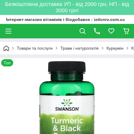
Безкоштовна доставка УП - від 2000 грн, НП - від
3000 грн!
Інтернет-магазин вітамінів і біодобавок - izdorov.com.ua
Товари та послуги
Трави і натуропатія
Куркумін
К
Топ