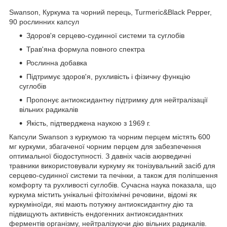
Swanson, Куркума та чорний перець, Turmeric&Black Pepper,
90 рослинних капсул
Здоров'я серцево-судинної системи та суглобів
Трав'яна формула повного спектра
Рослинна добавка
Підтримує здоров'я, рухливість і фізичну функцію
суглобів
Пропонує антиоксидантну підтримку для нейтралізації
вільних радикалів
Якість, підтверджена наукою з 1969 г.
Капсули Swanson з куркумою та чорним перцем містять 600
мг куркуми, збагаченої чорним перцем для забезпечення
оптимальної біодоступності. З давніх часів аюрведичні
травники використовували куркуму як тонізувальний засіб для
серцево-судинної системи та печінки, а також для поліпшення
комфорту та рухливості суглобів. Сучасна наука показала, що
куркума містить унікальні фітохімічні речовини, відомі як
куркуміноїди, які мають потужну антиоксидантну дію та
підвищують активність ендогенних антиоксидантних
ферментів організму, нейтралізуючи дію вільних радикалів.