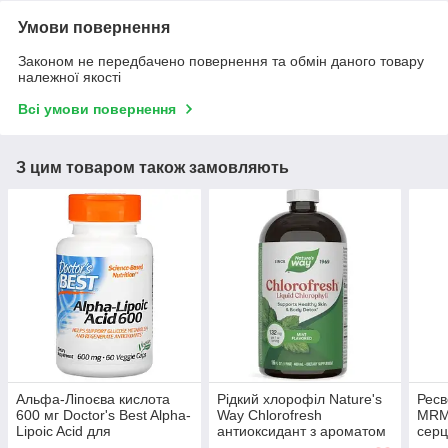
Умови повернення
Законом не передбачено повернення та обмін даного товару
належної якості
Всі умови повернення
З цим товаром також замовляють
Альфа-Ліпоєва кислота
Рідкий хлорофіл Nature's
Ресв
600 мг Doctor's Best Alpha-
Way Chlorofresh
MRM 
Lipoic Acid для
антиоксидант з ароматом
серц
метаболізму глюкози 60
м'яти 480 мл
капс