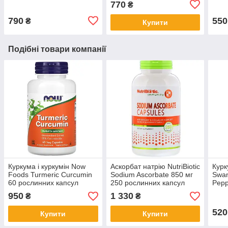
770
₴
капсул
790
550
₴
Купити
Подібні товари компанії
Куркума і куркумін Now
Аскорбат натрію NutriBiotic
Курк
Foods Turmeric Curcumin
Sodium Ascorbate 850 мг
Swan
60 рослинних капсул
250 рослинних капсул
Pepp
сугл
950
1 330
₴
₴
капс
520
Купити
Купити