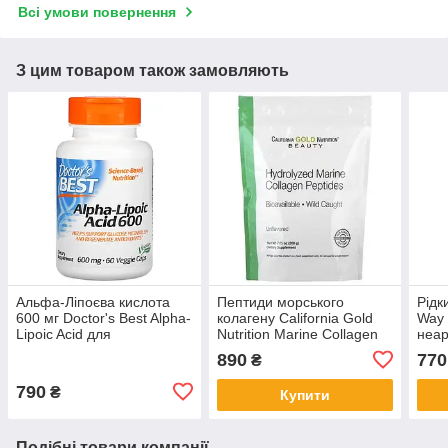
Всі умови повернення
З цим товаром також замовляють
Альфа-Ліпоєва кислота
Пептиди морського
Рідк
600 мг Doctor's Best Alpha-
колагену California Gold
Way 
Lipoic Acid для
Nutrition Marine Collagen
неар
метаболізму глюкози 60
Peptides без добавок 200 г
підт
890
770
₴
капсул
дето
790
₴
Купити
Подібні товари компанії