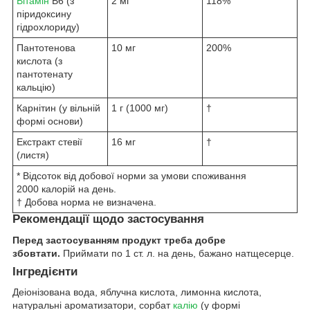
Вітамін
B6 (з
2 мг
118%
піридоксину
гідрохлориду)
Пантотенова
10 мг
200%
кислота (з
пантотенату
кальцію)
Карнітин (у вільній
1 г (1000 мг)
†
формі основи)
Екстракт стевії
16 мг
†
(листя)
* Відсоток від добової норми за умови споживання
2000 калорій на день.
† Добова норма не визначена.
Рекомендації щодо застосування
Перед застосуванням продукт треба добре
збовтати.
Приймати по 1 ст. л. на день, бажано натщесерце.
Інгредієнти
Деіонізована вода, яблучна кислота, лимонна кислота,
натуральні ароматизатори, сорбат
калію
(у формі