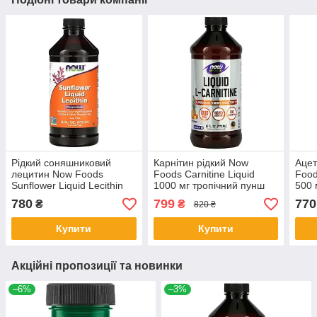
Рідкий соняшниковий
Карнітин рідкий Now
Ацет
лецитин Now Foods
Foods Carnitine Liquid
Food
Sunflower Liquid Lecithin
1000 мг тропічний пунш
500 
473 мл
473 мл
схуд
780
799
770
₴
₴
820 ₴
капс
Купити
Купити
Акційні пропозиції та новинки
–6%
–3%