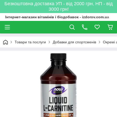
Безкоштовна доставка УП - від 2000 грн, НП - від
3000 грн!
Інтернет-магазин вітамінів і біодобавок - izdorov.com.ua
Товари та послуги
Добавки для спортсменів
Окремі 