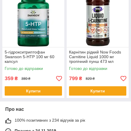
5-гідрокситриптофан
Карнітин рідкий Now Foods
Swanson 5-НТР 100 мг 60
Carnitine Liquid 1000 мг
капсул
тропічний пунш 473 мл
Готово до відправки
Готово до відправки
359
799
₴
₴
380 ₴
820 ₴
Купити
Купити
Про нас
100% позитивних з 234 відгуків за рік
Працює з 24.11.2019