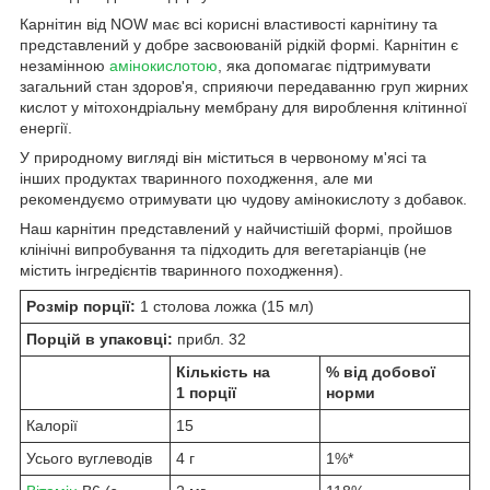
Карнітин від NOW має всі корисні властивості карнітину та
представлений у добре засвоюваній рідкій формі. Карнітин є
незамінною
амінокислотою
, яка допомагає підтримувати
загальний стан здоров'я, сприяючи передаванню груп жирних
кислот у мітохондріальну мембрану для вироблення клітинної
енергії.
У природному вигляді він міститься в червоному м'ясі та
інших продуктах тваринного походження, але ми
рекомендуємо отримувати цю чудову амінокислоту з добавок.
Наш карнітин представлений у найчистішій формі, пройшов
клінічні випробування та підходить для вегетаріанців (не
містить інгредієнтів тваринного походження).
Розмір порції:
1 столова ложка (15 мл)
Порцій в упаковці:
прибл. 32
Кількість на
% від добової
1 порції
норми
Калорії
15
Усього вуглеводів
4 г
1%*