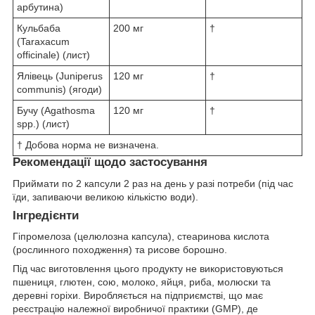
арбутина)
Кульбаба
200 мг
†
(Taraxacum
officinale) (лист)
Ялівець (Juniperus
120 мг
†
communis) (ягоди)
Бучу (Agathosma
120 мг
†
spp.) (лист)
† Добова норма не визначена.
Рекомендації щодо застосування
Приймати по 2 капсули 2 раз на день у разі потреби (під час
їди, запиваючи великою кількістю води).
Інгредієнти
Гіпромелоза (целюлозна капсула), стеаринова кислота
(рослинного походження) та рисове борошно.
Під час виготовлення цього продукту не використовуються
пшениця, глютен, сою, молоко, яйця, риба, молюски та
деревні горіхи. Виробляється на підприємстві, що має
реєстрацію належної виробничої практики (GMP), де