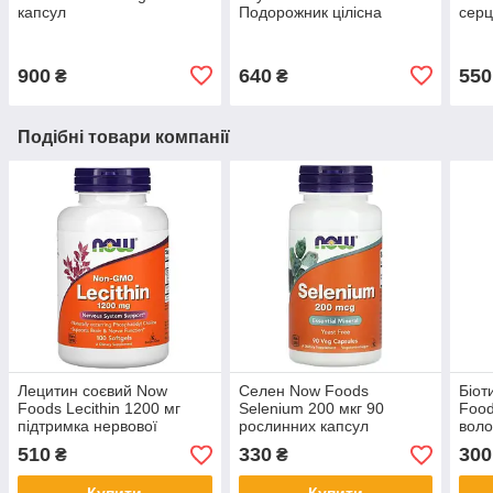
капсул
Подорожник цілісна
серц
лушпиння насіння 340 г
капс
900
640
550
₴
₴
Подібні товари компанії
Лецитин соєвий Now
Селен Now Foods
Біот
Foods Lecithin 1200 мг
Selenium 200 мкг 90
Food
підтримка нервової
рослинних капсул
воло
системи та мозку 100
капс
510
330
300
₴
₴
м'яких капсул