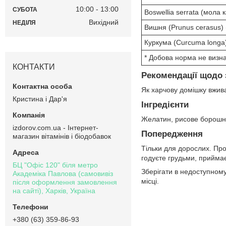
10:00
13:00
СУБОТА
Boswellia serrata (мола 
Вихідний
НЕДІЛЯ
Вишня (Prunus cerasus) 
Куркума (Curcuma longa
* Добова норма не визн
КОНТАКТИ
Рекомендації щодо 
Як харчову домішку вжива
Кристина і Дар'я
Інгредієнти
Желатин, рисове борошн
izdorov.com.ua - Інтернет-
Попередження
магазин вітамінів і біодобавок
Тільки для дорослих. Про
годуєте грудьми, приймає
БЦ "Офіс 120" біля метро
Зберігати в недоступному
Академіка Павлова (самовивіз
місці.
після оформлення замовлення
на сайті), Харків, Україна
+380 (63) 359-86-93