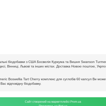
альні біодобавки з США Босвелія Куркума та Вишня Swanson Turmeric
Одесі, Вінниці, Львові та інших містах. Доставка Новою поштою, Укрп
ric Boswellia Tart Cherry комплекс для суглобів 60 капсул Ви мож
Вас відповідну біодобавку.
Сайт створений на маркетплейсі
Prom.ua
Продавець на Bigl.ua