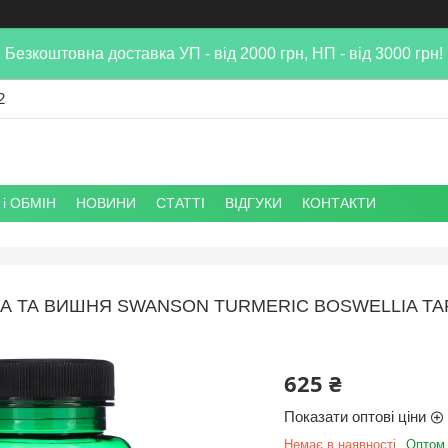
Безкоштовна доставка УП - від 2000 грн, НП - від 3000 грн!
2
і ОБМІН
НОВИНИ
СТАТТІ
ВІДГУКИ
КОНТАКТИ
А ТА ВИШНЯ SWANSON TURMERIC BOSWELLIA TAR
625 ₴
Показати оптові ціни
Немає в наявності
Оптом 