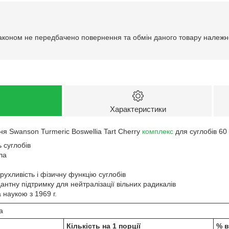
аконом не передбачено повернення та обмін даного товару належно
Характеристики
я Swanson Turmeric Boswellia Tart Cherry
комплекс
для суглобів 60
ь суглобів
ла
рухливість і фізичну функцію суглобів
нтну підтримку для нейтралізації вільних радикалів
 наукою з 1969 г.
а
Кількість на 1 порції
% в