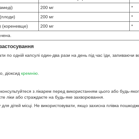
камеді)
200 мг
*
(плоди)
200 мг
*
) (кореневще)
200 мг
*
ачена.
застосування
ти по одній капсулі один-два рази на день під час їди, запиваючи 
о, діоксид
кремнію
.
консультуйтеся з лікарем перед використанням цього або будь-якого 
те ліки або страждаєте на будь-яке захворювання.
 для дітей місці. Не використовувати, якщо захисна плівка пошкод