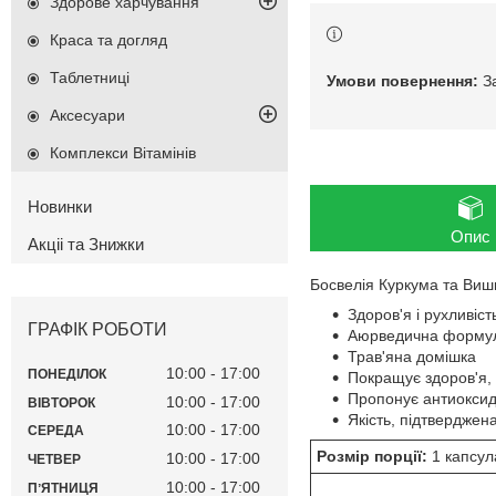
Здорове харчування
Краса та догляд
Таблетниці
З
Аксесуари
Комплекси Вітамінів
Новинки
Опис
Акціі та Знижки
Босвелія Куркума та Вишн
Здоров'я і рухливіст
ГРАФІК РОБОТИ
Аюрведична форму
Трав'яна домішка
10:00
17:00
ПОНЕДІЛОК
Покращує здоров'я, 
Пропонує антиоксида
10:00
17:00
ВІВТОРОК
Якість, підтверджена
10:00
17:00
СЕРЕДА
Розмір порції:
1 капсул
10:00
17:00
ЧЕТВЕР
10:00
17:00
ПʼЯТНИЦЯ