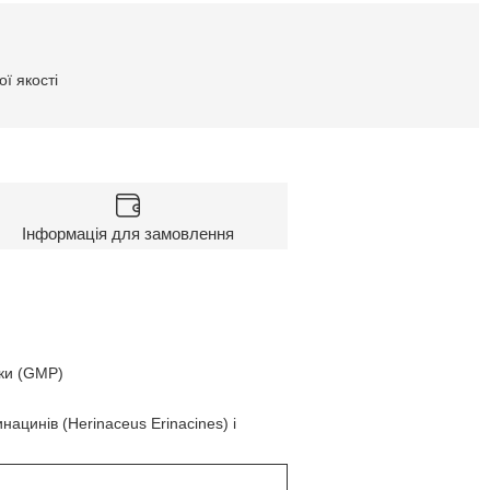
ї якості
Інформація для замовлення
ики (GMP)
ацинів (Herinaceus Erinacines) і