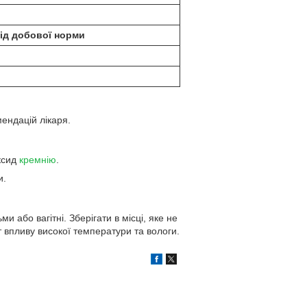
ід добової норми
мендацій лікаря.
ксид
кремнію
.
и.
и або вагітні. Зберігати в місці, яке не
т впливу високої температури та вологи.