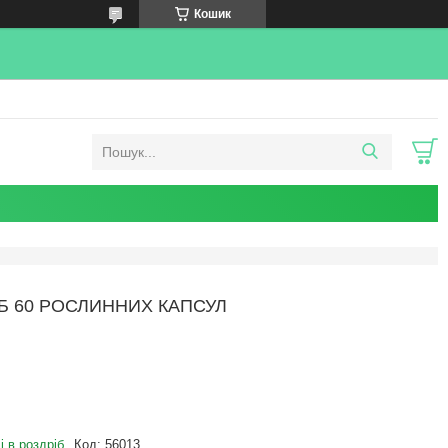
Кошик
ИБ 60 РОСЛИННИХ КАПСУЛ
і в роздріб
Код:
56013