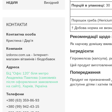
Вихідний
НЕДІЛЯ
Порцій в упаковці:
30
Порошок гриба (Hericium
КОНТАКТИ
† Добова норма не визн
Рекомендації щодо 
Кристина і Дар'я
Як харчову домішку вжива
Інгредієнти
izdorov.com.ua - Інтернет-
Гіпромелоза (капсула), р
магазин вітамінів і біодобавок
Цей продукт виготовлени
Попередження
БЦ "Офіс 120" біля метро
Академіка Павлова (самовивіз
Продукт не призначений дл
після оформлення замовлення
доступне дітям і хатнім 
на сайті), Харків, Україна
+380 (63) 359-86-93
+380 (99) 942-43-15