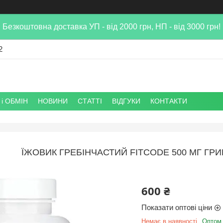
Безкоштовна доставка УП - від 2000 грн, НП - від 3000 грн!
2
і ОБМІН
НОВИНИ
СТАТТІ
ВІДГУКИ
КОНТАКТИ
ЇЖОВИК ГРЕБІНЧАСТИЙ FITCODE 500 МГ ГР
600 ₴
Показати оптові ціни
Немає в наявності
Оптом 