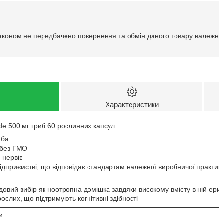
аконом не передбачено повернення та обмін даного товару належно
Характеристики
ode 500 мг гриб 60 рослинних капсул
иба
/без ГМО
 нервів
ідприємстві, що відповідає стандартам належної виробничої практ
довий вибір як ноотропна домішка завдяки високому вмісту в ній ерин
рослих, що підтримують когнітивні здібності
и