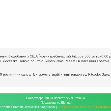
льні біодобавки з США Їжовик гребінчастий Fitcode 500 мг гриб 60 
стах. Доставка Новою поштою, Укрпоштою, Meest і в магазини Розетка.
 60 рослинних капсул Ви можете знайти інші товари від Fitcode. Зат
Сайт створений на маркетплейсі
Prom.ua
Продавець на Bigl.ua
izdorov.com.ua - Інтернет-магазин вітамінів і біодобавок |
Поскаржитися на контент
|
Політика 