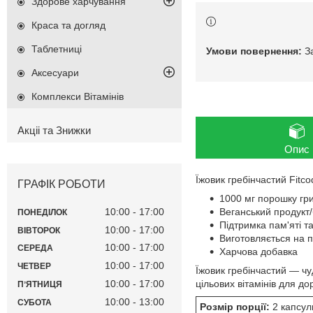
Здорове харчування
Краса та догляд
Таблетниці
З
Аксесуари
Комплекси Вітамінів
Акціі та Знижки
Опис
Їжовик гребінчастий Fitc
ГРАФІК РОБОТИ
1000 мг порошку гр
Веганський продукт
10:00
17:00
ПОНЕДІЛОК
Підтримка пам'яті та
10:00
17:00
ВІВТОРОК
Виготовляється на п
10:00
17:00
СЕРЕДА
Харчова добавка
10:00
17:00
ЧЕТВЕР
Їжовик гребінчастий — чу
цільових вітамінів для до
10:00
17:00
ПʼЯТНИЦЯ
10:00
13:00
СУБОТА
Розмір порції:
2 капсул