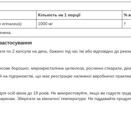
Кількість на 1 порції
% в
 erinaceus)
1000 мг
†
ачена.
застосування
ти по 2 капсули на день, бажано під час їжі або відповідно до реко
исове борошно, мікрокристалічна целюлоза, рослинні стеарати, діо
й на підприємстві, що має реєстрацію належної виробничої практик
я осіб віком до 18 років. Не використовуйте, якщо ви годуєте грудьм
тваринам. Зберігати за кімнатної температури. Не піддавайте продук