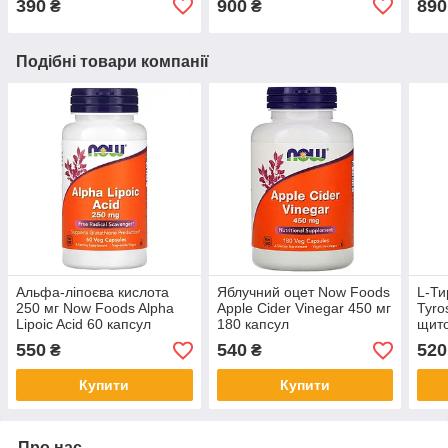
390
900
890
₴
₴
Подібні товари компанії
Aльфа-ліпoєвa кислoта
Яблучний оцет Now Foods
L-Ти
250 мг Now Foods Alpha
Apple Cider Vinegar 450 мг
Tyro
Lipoic Acid 60 капсул
180 капсул
щито
капс
550
540
520
₴
₴
Купити
Купити
Про нас