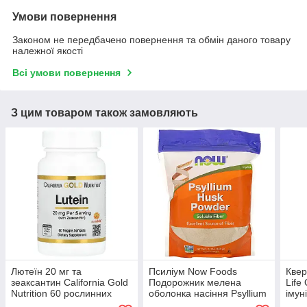
Умови повернення
Законом не передбачено повернення та обмін даного товару
належної якості
Всі умови повернення
З цим товаром також замовляють
Лютеїн 20 мг та
Псиліум Now Foods
Квер
зеаксантин California Gold
Подорожник мелена
Life
Nutrition 60 рослинних
оболонка насіння Psyllium
імун
капсул
Husk Powder 680 г
капс