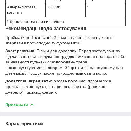
Альфа-ліпоєва
250 мг
*
кислота
* Добова норма не визначена.
Рекомендації щодо застосування
Приймати по 1 капсулі 1-2 рази на день. Після відкриття
зберігати в прохолодному сухому місці.
Застереження:
Тільки для дорослих. Перед застосуванням
під час вагітності, годування груддю, вживання препаратів або
за наявності будь-яких захворювань треба
проконсультуватися з лікарем. Зберігати в недоступному для
дітей місці. Продукт може природно змінювати колір.
Додаткові інгредієнти:
рисове борошно, гідромелоза
(целюлозна капсула), стеаринова кислoта (рослинне
джерело) і діоксид кремнію.
Приховати
Характеристики