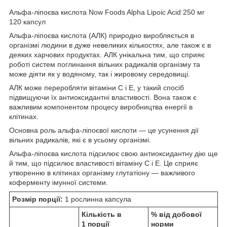
Альфа-ліпоєва кислота Now Foods Alpha Lipoic Acid 250 мг
120 капсул
Альфа-ліпоєва кислота (АЛК) природно виробляється в
організмі людини в дуже невеликих кількостях, але також є в
деяких харчових продуктах. АЛК унікальна тим, що сприяє
роботі систем поглинання вільних радикалів організму та
може діяти як у водяному, так і жировому середовищі.
АЛК може переробляти вiтамiни C і E, у такий спосіб
підвищуючи їх антиоксидантні властивості. Вона також є
важливим компонентом процесу виробництва енергії в
клітинах.
Основна роль альфа-ліпоєвої кислоти — це усунення дії
вільних радикалів, які є в усьому організмі.
Альфа-ліпоєва кислота підсилює свою антиоксидантну дію ще
й тим, що підсилює властивості вiтамiну C і E. Це сприяє
утворенню в клітинах організму глутатіону — важливого
коферменту імунної системи.
Розмір порції:
1 рослинна капсула
Кількість в
% від добової
1 порції
норми