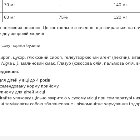
70 мг
-
140 мг
60 мг
75%
120 мг
 поживних речовин. Це контрольне значення, що спирається на нау
ідну здоровій людині.
 г соку чорної бузини
ироп, цукор, глюкозний сироп, гелеутворюючий агент (пектин), віт
Nigra L.),
малиновий смак, Глазур (кокосова олія, пальмова олія, ві
редження:
 дітей у віці до 4 років
комендовану норму прийому
упному для дітей місці
рігайте упаковку щільно закритою у сухому місці при температурі ни
ні замінювати собою збалансоване і різноманітне харчування і здо