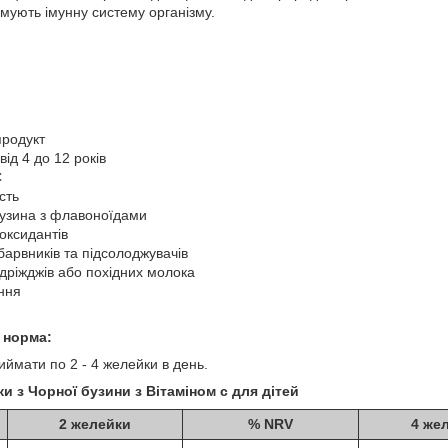
имують імунну систему організму.
продукт
від 4 до 12 років
С
сть
узина з флавоноїдами
оксидантів
барвників та підсолоджувачів
 дріжджів або похідних молока
ння
 норма:
риймати по 2 - 4 желейки в день.
 з Чорної бузини з Вітаміном с для дітей
2 желейки
% NRV
4 же