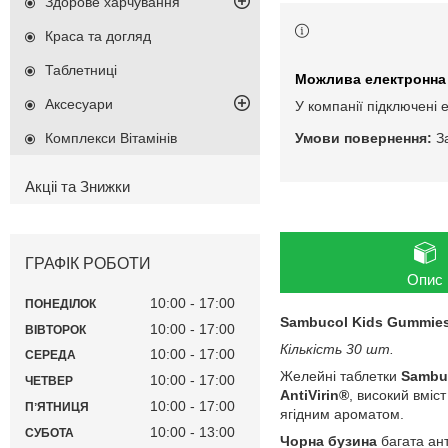
Здорове харчування
Краса та догляд
Таблетниці
Аксесуари
У компанії підключені 
Комплекси Вітамінів
З
Акціі та Знижки
ГРАФІК РОБОТИ
Опис
10:00
17:00
ПОНЕДІЛОК
Sambucol Kids Gummies 
10:00
17:00
ВІВТОРОК
Кількість 30 шт.
10:00
17:00
СЕРЕДА
Желейні таблетки
Sambu
10:00
17:00
ЧЕТВЕР
AntiVirin®
, високий вміс
10:00
17:00
ПʼЯТНИЦЯ
ягідним ароматом.
10:00
13:00
СУБОТА
Чорна бузина
багата ант