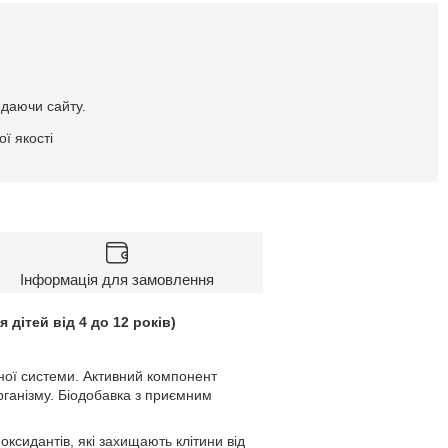
идаючи сайту.
ї якості
Інформація для замовлення
дітей від 4 до 12 років)
нної системи. Активний компонент
організму. Біодобавка з приємним
ксидантів, які захищають клітини від