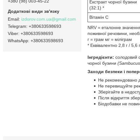
+380 (98) 003-45-22
Екстракт чорної бузини
(32:1) *
Вітамін С
izdorov.com.ua@gmail.com
+380633598693
NRV = еталонне значення
+380633598693
поживної речовини, необх
г = грам мг = міліграм
+380633598693
* Еквівалентно 2,8 г / 5,6
Інгредієнти:
солодовий с
чорної бузини
(Sambucus 
Заходи безпеки і попе
Не рекомендовано для
Не перевищуйте ре
Зберігайте в недост
Після відкриття збе
Біодобавки не повин