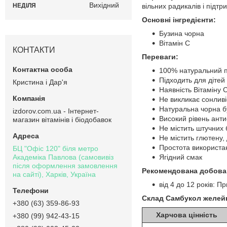
Вихідний
НЕДІЛЯ
вільних радикалів і підтр
Основні інгредієнти:
Бузина чорна
Вітамін С
КОНТАКТИ
Переваги:
100% натуральний 
Підходить для дітей 
Кристина і Дар'я
Наявність Вітаміну 
Не викликає сонливі
Натуральна чорна б
izdorov.com.ua - Інтернет-
Високий рівень анти
магазин вітамінів і біодобавок
Не містить штучних 
Не містить глютену,
Простота використа
БЦ "Офіс 120" біля метро
Академіка Павлова (самовивіз
Ягідний смак
після оформлення замовлення
Рекомендована добова
на сайті), Харків, Україна
від 4 до 12 років: П
Склад Самбукол желейки
+380 (63) 359-86-93
Харчова цінність
+380 (99) 942-43-15