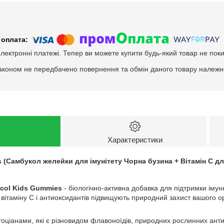
електронні платежі. Тепер ви можете купити будь-який товар не пок
аконом не передбачено повернення та обмін даного товару належно
Характеристики
(Самбукол желейки для імунітету Чорна бузина + Вітамін С для 
col Kids Gummies
- біологічно-активна добавка для підтримки іму
т вітаміну С і антиоксидантів підвищують природний захист вашого 
оціанами, які є різновидом флавоноїдів, природних рослинних антио