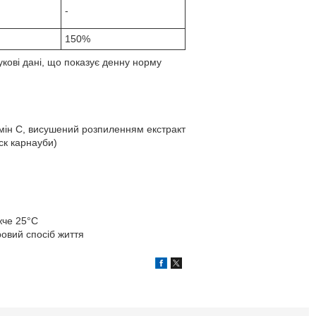
-
150%
кові дані, що показує денну норму
амін С, висушений розпиленням екстракт
ск карнауби)
жче 25°C
ровий спосіб життя