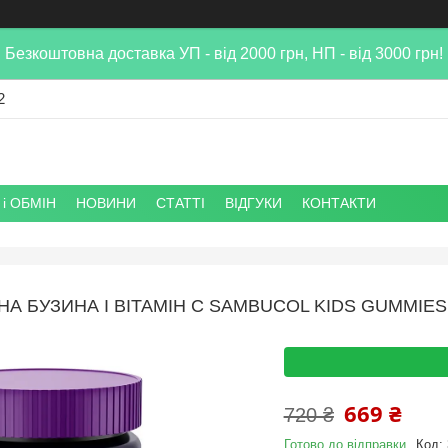
Безкоштовна доставка УП - від 2000 грн, НП - від 3000 грн!
2
і ОБМІН
НОВИНИ
СТАТТІ
ВІДГУКИ
КОНТАКТИ
НА БУЗИНА І ВІТАМІН С SAMBUCOL KIDS GUMMIES 
669 ₴
720 ₴
Готово до відправки
Код: