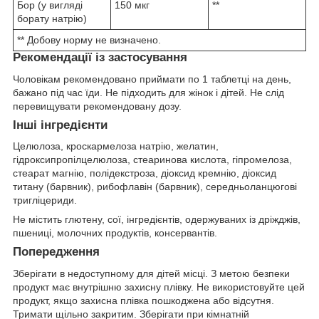
Бор (у вигляді
150 мкг
**
борату натрію)
** Добову норму не визначено.
Рекомендації із застосування
Чоловікам рекомендовано приймати по 1 таблетці на день,
бажано під час їди. Не підходить для жінок і дітей. Не слід
перевищувати рекомендовану дозу.
Інші інгредієнти
Целюлоза, кроскармелоза натрію, желатин,
гідроксипропілцелюлоза, стеаринова кислота, гіпромелоза,
стеарат магнію, полідекстроза, діоксид кремнію, діоксид
титану (барвник), рибофлавін (барвник), cередньоланцюгові
тригліцериди.
Не містить глютену, сої, інгредієнтів, одержуваних із дріжджів,
пшениці, молочних продуктів, консервантів.
Попередження
Зберігати в недоступному для дітей місці. З метою безпеки
продукт має внутрішню захисну плівку. Не використовуйте цей
продукт, якщо захисна плівка пошкоджена або відсутня.
Тримати щільно закритим. Зберігати при кімнатній