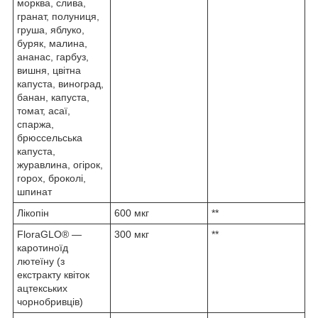
морква, слива,
гранат, полуниця,
груша, яблуко,
буряк, малина,
ананас, гарбуз,
вишня, цвітна
капуста, виноград,
банан, капуста,
томат, асаї,
спаржа,
брюссельська
капуста,
журавлина, огірок,
горох, броколі,
шпинат
Лікопін
600 мкг
**
FloraGLO
®
—
300 мкг
**
каротиноїд
лютеїну (з
екстракту квіток
ацтекських
чорнобривців)