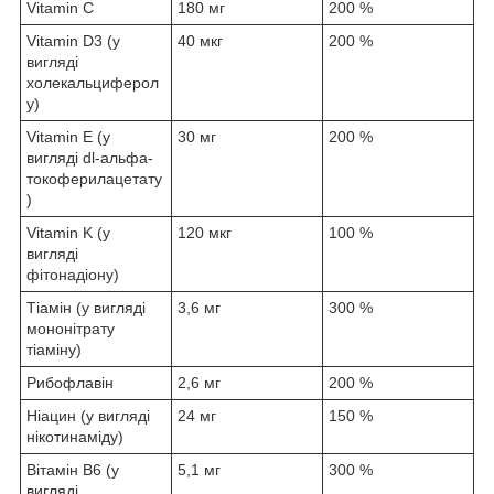
Vitamin C
180 мг
200 %
Vitamin D3 (у
40 мкг
200 %
вигляді
холекальциферол
у)
Vitamin E (у
30 мг
200 %
вигляді dl-альфа-
токоферилацетату
)
Vitamin K (у
120 мкг
100 %
вигляді
фітонадіону)
Тіамін (у вигляді
3,6 мг
300 %
мононітрату
тіаміну)
Рибофлавін
2,6 мг
200 %
Ніацин (у вигляді
24 мг
150 %
нікотинаміду)
Вітамін B6 (у
5,1 мг
300 %
вигляді