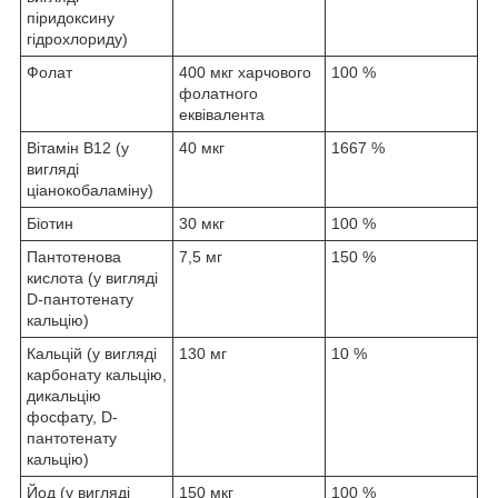
піридоксину
гідрохлориду)
Фолат
400 мкг харчового
100 %
фолатного
еквівалента
Вітамін B12 (у
40 мкг
1667 %
вигляді
ціанокобаламіну)
Біотин
30 мкг
100 %
Пантотенова
7,5 мг
150 %
кислота (у вигляді
D-пантотенату
кальцію)
Кальцій (у вигляді
130 мг
10 %
карбонату кальцію,
дикальцію
фосфату, D-
пантотенату
кальцію)
Йод (у вигляді
150 мкг
100 %