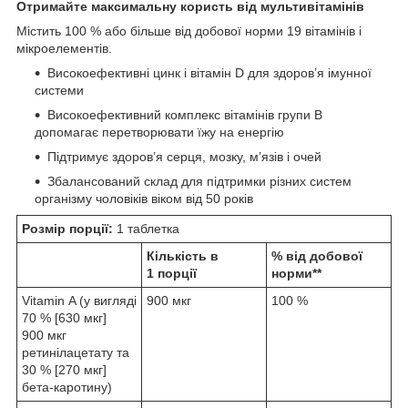
Отримайте максимальну користь від мультивітамінів
Містить 100 % або більше від добової норми 19 вітамінів і
мікроелементів.
Високоефективні цинк і вітамін D для здоров’я імунної
системи
Високоефективний комплекс вітамінів групи B
допомагає перетворювати їжу на енергію
Підтримує здоров’я серця, мозку, м’язів і очей
Збалансований склад для підтримки різних систем
організму чоловіків віком від 50 років
Розмір порції:
1 таблетка
Кількість в
% від добової
1 порції
норми**
Vitamin A (у вигляді
900 мкг
100 %
70 % [630 мкг]
900 мкг
ретинілацетату та
30 % [270 мкг]
бета-каротину)