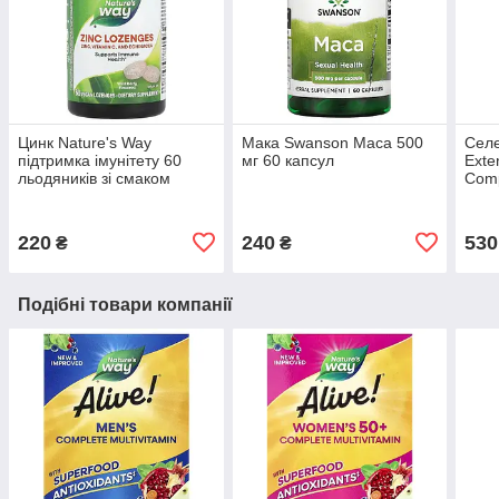
Цинк Nature's Way
Мака Swanson Maca 500
Селе
підтримка імунітету 60
мг 60 капсул
Exte
льодяників зі смаком
Comp
лісової ягоди
веге
220
240
530
₴
₴
Подібні товари компанії