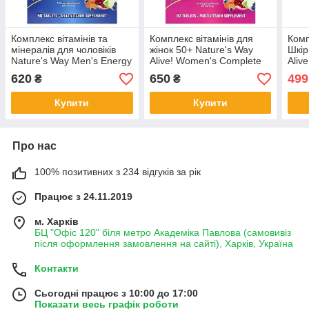
Комплекс вітамінів та
Комплекс вітамінів для
Комп
мінералів для чоловіків
жінок 50+ Nature's Way
Шкір
Nature's Way Men's Energy
Alive! Women's Complete
Alive
Multivitamin Alive! 50
Multivitamin 50 таблеток
прем
620
650
499
₴
₴
таблеток
мар
Купити
Купити
Про нас
100% позитивних з 234 відгуків за рік
Працює з 24.11.2019
м. Харків
БЦ "Офіс 120" біля метро Академіка Павлова (самовивіз
після оформлення замовлення на сайті), Харків, Україна
Контакти
Сьогодні працює з 10:00 до 17:00
Показати весь графік роботи