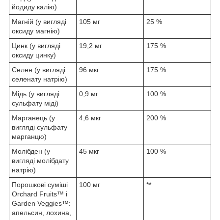
йодиду калію)
Магній (у вигляді
105 мг
25 %
оксиду магнію)
Цинк (у вигляді
19,2 мг
175 %
оксиду цинку)
Селен (у вигляді
96 мкг
175 %
селенату натрію)
Мідь (у вигляді
0,9 мг
100 %
сульфату міді)
Марганець (у
4,6 мкг
200 %
вигляді сульфату
марганцю)
Молібден (у
45 мкг
100 %
вигляді молібдату
натрію)
Порошкові суміші
100 мг
**
Orchard Fruits™ і
Garden Veggies™:
апельсин, лохина,