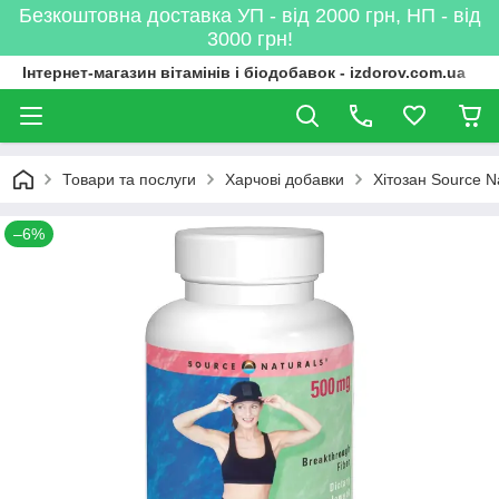
Безкоштовна доставка УП - від 2000 грн, НП - від
3000 грн!
Інтернет-магазин вітамінів і біодобавок - izdorov.com.ua
Товари та послуги
Харчові добавки
Хітозан Source N
–6%