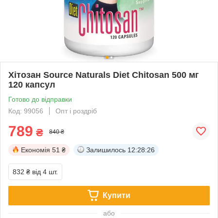
Хітозан Source Naturals Diet Chitosan 500 мг
120 капсул
Готово до відправки
Код: 99056
Опт і роздріб
789
₴
840 ₴
Економія
51 ₴
Залишилось
12:28:25
832 ₴
від 4 шт.
Купити
або