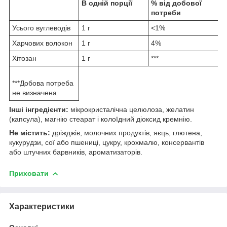
В одній порції
% від добової
потреби
Усього вуглеводів
1 г
<1%
Харчових волокон
1 г
4%
Хітозан
1 г
***
***Добова потреба
не визначена
Інші інгредієнти:
мікрокристалічна целюлоза, желатин
(капсула), магнію стеарат і колоїдний діоксид кремнію.
Не містить:
дріжджів, молочних продуктів, яєць, глютена,
кукурудзи, сої або пшениці, цукру, крохмалю, консервантів
або штучних барвників, ароматизаторів.
Приховати
Характеристики