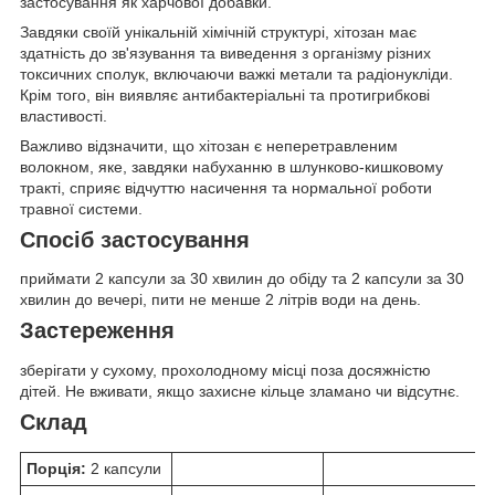
застосування як харчової добавки.
Завдяки своїй унікальній хімічній структурі, хітозан має
здатність до зв'язування та виведення з організму різних
токсичних сполук, включаючи важкі метали та радіонукліди.
Крім того, він виявляє антибактеріальні та протигрибкові
властивості.
Важливо відзначити, що хітозан є неперетравленим
волокном, яке, завдяки набуханню в шлунково-кишковому
тракті, сприяє відчуттю насичення та нормальної роботи
травної системи.
Спосіб застосування
приймати 2 капсули за 30 хвилин до обіду та 2 капсули за 30
хвилин до вечері, пити не менше 2 літрів води на день.
Застереження
зберігати у сухому, прохолодному місці поза досяжністю
дітей. Не вживати, якщо захисне кільце зламано чи відсутнє.
Склад
Порція:
2 капсули