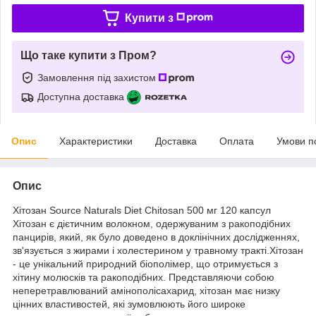
Купити з
Що таке купити з Пром?
Замовлення під захистом
Доступна доставка
Опис
Характеристики
Доставка
Оплата
Умови п
Опис
Хітозан Source Naturals Diet Chitosan 500 мг 120 капсул
Хітозан є дієтичним волокном, одержуваним з ракоподібних
панцирів, який, як було доведено в доклінічних дослідженнях,
зв'язується з жирами і холестерином у травному тракті.Хітозан
- це унікальний природний біополімер, що отримується з
хітину молюсків та ракоподібних. Представляючи собою
неперетравлюваний амінополісахарид, хітозан має низку
цінних властивостей, які зумовлюють його широке