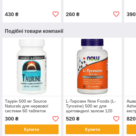
капсул
50 в
430
260
390
₴
₴
Подібні товари компанії
Таурiн 500 мг Source
L-Тирозин Now Foods (L-
Ашв
Naturals для нервової
Tyrosine) 500 мг для
Ashw
системи 60 таблеток
щитовидної залози 120
екст
капсул
300
520
820
₴
₴
Купити
Купити