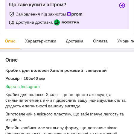
Що таке купити з Пром?
Замовлення під захистом
Доступна доставка
Опис
Характеристики
Доставка
Оплата
Умови п
Опис
Крабик для волосся Хвиля рожевий глянцевий
Розмір - 105х40 мм
Відео в Instagram
Крабик для волосся Хвиля – це не просто аксесуар, а
стильний елемент, який підкреслить вашу індивідуальність та
додасть елегантності вашому вигляду.
Виготовлений з якісного пластику, що забезпечує легкість та
міцність.
Дизайн крабика має хвильову форму, що дозволяє ніжно
фіксувати волосся, створюючи природний та естетичний