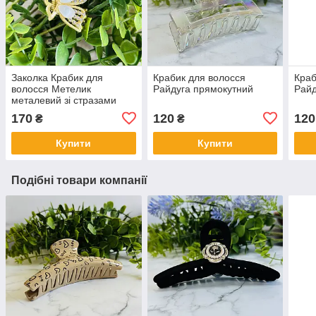
Заколка Крабик для
Крабик для волосся
Краб
волосся Метелик
Райдуга прямокутний
Райд
металевий зі стразами
45х30 мм
170
120
120
₴
₴
Купити
Купити
Подібні товари компанії