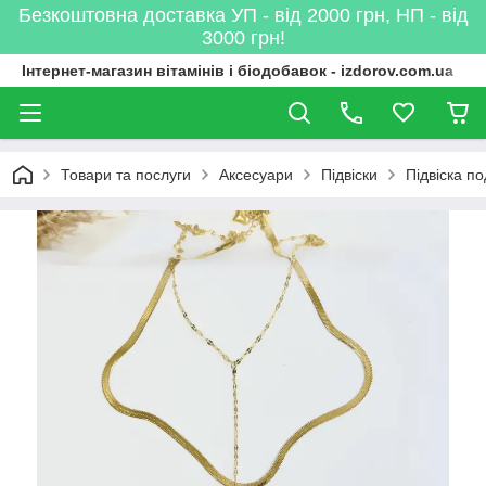
Безкоштовна доставка УП - від 2000 грн, НП - від
3000 грн!
Інтернет-магазин вітамінів і біодобавок - izdorov.com.ua
Товари та послуги
Аксесуари
Підвіски
Підвіска п