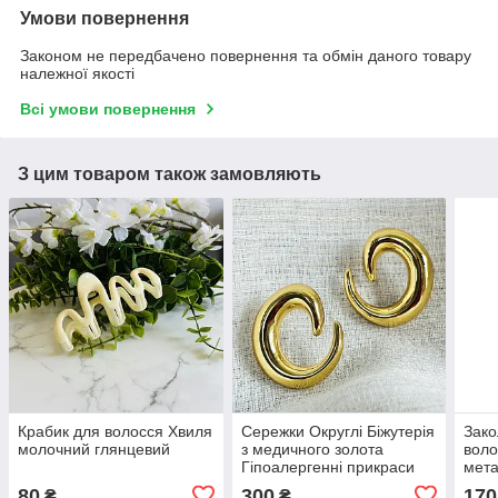
Умови повернення
Законом не передбачено повернення та обмін даного товару
належної якості
Всі умови повернення
З цим товаром також замовляють
Крабик для волосся Хвиля
Сережки Округлі Біжутерія
Зако
молочний глянцевий
з медичного золота
воло
Гіпоалергенні прикраси
мета
45х
80
300
170
₴
₴