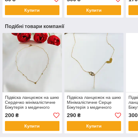
Купити
Купити
Подібні товари компанії
Підвіска ланцюжок на шию
Підвіска ланцюжок на шию
Підв
Сердечко мінімалістичне
Мінімалістичне Серце
лан
Біжутерія з медичного
Біжутерія з медичного
Біжу
золота Гіпоалергенні
золота Гіпоалергенні
золо
200
290
300
₴
₴
прикраси
прикраси
прик
Купити
Купити