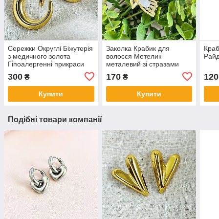
Сережки Округлі Біжутерія
Заколка Крабик для
Краб
з медичного золота
волосся Метелик
Райд
Гіпоалергенні прикраси
металевий зі стразами
45х30 мм
300
170
120
₴
₴
Купити
Купити
Подібні товари компанії