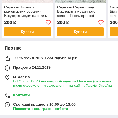
Сережки Кільця з
Сережки Серце гладкі
Сере
маленькими серцями
Біжутерія з медичного
Біжу
Біжутерія медична сталь
золота Гіпоалергенні
золо
Гіпоалергенні прикраси
прикраси
прик
200
300
200
₴
₴
Купити
Купити
Про нас
100% позитивних з 234 відгуків за рік
Працює з 24.11.2019
м. Харків
БЦ "Офіс 120" біля метро Академіка Павлова (самовивіз
після оформлення замовлення на сайті), Харків, Україна
Контакти
Сьогодні працює з 10:00 до 13:00
Показати весь графік роботи