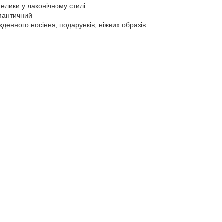
елики у лаконічному стилі
мантичний
денного носіння, подарунків, ніжних образів