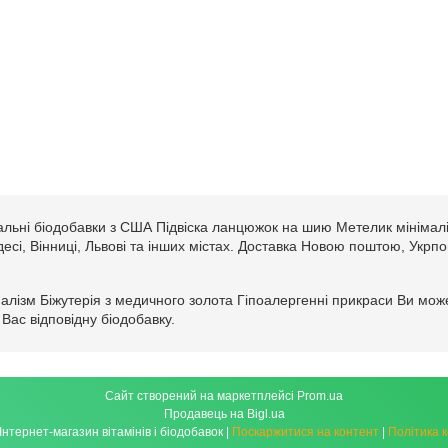
альні біодобавки з США Підвіска ланцюжок на шию Метелик мінімалі
Одесі, Вінниці, Львові та інших містах. Доставка Новою поштою, Укрп
алізм Біжутерія з медичного золота Гіпоалергенні прикраси Ви може
Вас відповідну біодобавку.
Сайт створений на маркетплейсі
Prom.ua
Продавець на Bigl.ua
izdorov.com.ua - Інтернет-магазин вітамінів і біодобавок |
Поскаржитися на контент
|
Політика 