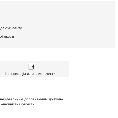
идаючи сайту.
ї якості
Інформація для замовлення
тане ідеальним доповненням до будь-
іночність і легкість.