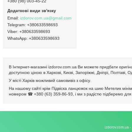
+380 (98) 003-45-22
izdorov.com.ua@gmail.com
+380633598693
+380633598693
+380633598693
В Інтернет-магазині izdorov.com.ua Ви можете придбати оригін
доступною ціною в Харкові, Києві, Запоріжжі, Дніпрі, Полтаві, 
У місті Харків можливий самовивіз з офісу.
На нашому сайті крім Підвіска ланцюжок на шию Метелик мінім
номером ☎ +380 (63) 359-86-93, і ми з радістю підберемо для 