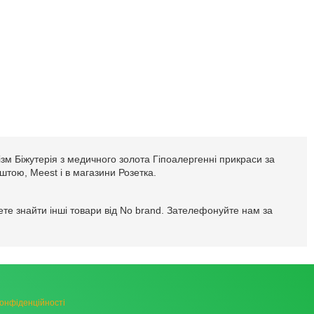
зм Біжутерія з медичного золота Гіпоалергенні прикраси за
оштою, Meest і в магазини Розетка.
те знайти інші товари від No brand. Зателефонуйте нам за
конфіденційності