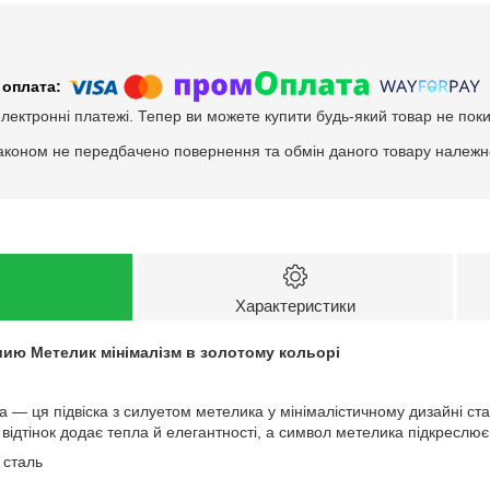
електронні платежі. Тепер ви можете купити будь-який товар не пок
аконом не передбачено повернення та обмін даного товару належно
Характеристики
шию Метелик мінімалізм в золотому кольорі
на — ця підвіска з силуетом метелика у мінімалістичному дизайні с
відтінок додає тепла й елегантності, а символ метелика підкреслює ж
 сталь