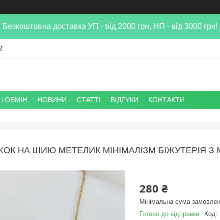
Безкоштовна доставка УП - від 2000 грн, НП - від 3000 грн!
2
і ОБМІН
НОВИНИ
СТАТТІ
ВІДГУКИ
КОНТАКТИ
ЖОК НА ШИЮ МЕТЕЛИК МІНІМАЛІЗМ БІЖУТЕРІЯ З
280 ₴
Мінімальна сума замовлен
Готово до відправки
Код: