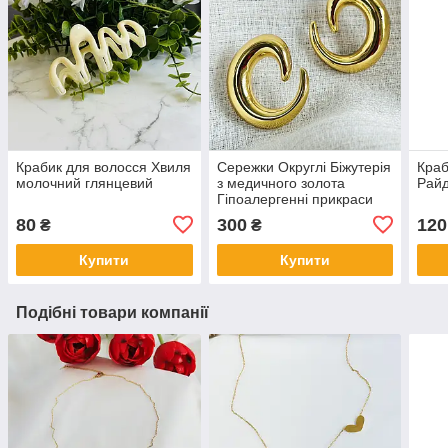
Крабик для волосся Хвиля
Сережки Округлі Біжутерія
Краб
молочний глянцевий
з медичного золота
Райд
Гіпоалергенні прикраси
80
300
120
₴
₴
Купити
Купити
Подібні товари компанії