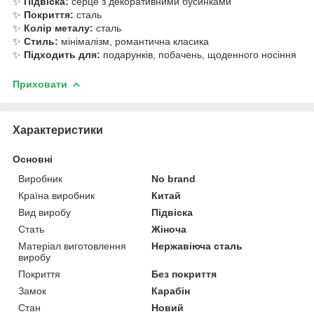
✨
Підвіска:
серце з декоративними бусинками
✨
Покриття:
сталь
✨
Колір металу:
сталь
✨
Стиль:
мінімалізм, романтична класика
✨
Підходить для:
подарунків, побачень, щоденного носіння
Приховати
Характеристики
Основні
Виробник
No brand
Країна виробник
Китай
Вид виробу
Підвіска
Стать
Жіноча
Матеріал виготовлення
Нержавіюча сталь
виробу
Покриття
Без покриття
Замок
Карабін
Стан
Новий