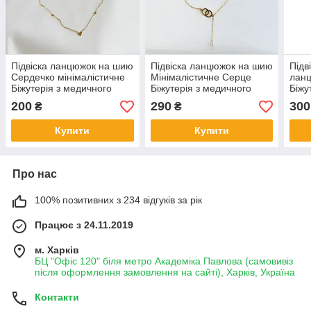
Підвіска ланцюжок на шию
Підвіска ланцюжок на шию
Підв
Сердечко мінімалістичне
Мінімалістичне Серце
лан
Біжутерія з медичного
Біжутерія з медичного
Біжу
золота Гіпоалергенні
золота Гіпоалергенні
золо
200
290
300
₴
₴
прикраси
прикраси
прик
Купити
Купити
Про нас
100% позитивних з 234 відгуків за рік
Працює з 24.11.2019
м. Харків
БЦ "Офіс 120" біля метро Академіка Павлова (самовивіз
після оформлення замовлення на сайті), Харків, Україна
Контакти