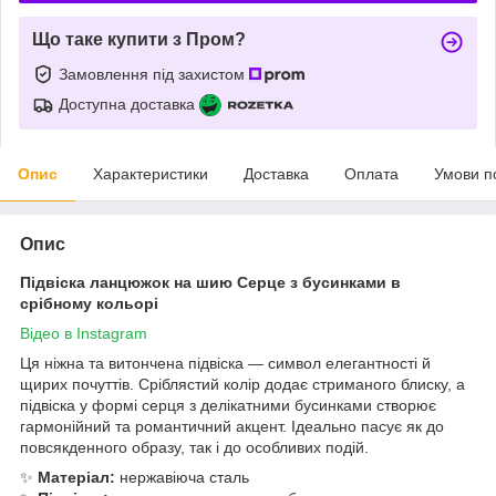
Що таке купити з Пром?
Замовлення під захистом
Доступна доставка
Опис
Характеристики
Доставка
Оплата
Умови п
Опис
Підвіска ланцюжок на шию Серце з бусинками в
срібному кольорі
Відео в Instagram
Ця ніжна та витончена підвіска — символ елегантності й
щирих почуттів. Сріблястий колір додає стриманого блиску, а
підвіска у формі серця з делікатними бусинками створює
гармонійний та романтичний акцент. Ідеально пасує як до
повсякденного образу, так і до особливих подій.
✨
Матеріал:
нержавіюча сталь