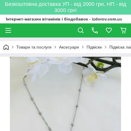
Безкоштовна доставка УП - від 2000 грн, НП - від
3000 грн!
Інтернет-магазин вітамінів і біодобавок - izdorov.com.ua
Товари та послуги
Аксесуари
Підвіски
Підвіска л