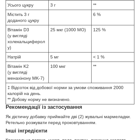
Усього цукру
3 г
**
Містить 3 г
6 %
доданого цукру
Вітамін D3
25 мкг (1000 МО)
125 %
(у вигляді
холекальциферол
у)
Натрій
5 мг
< 1 %
Вітамін K2
100 мкг
**
(у вигляді
менахінону MK-7)
‡ Відсоток від добової норми за умови споживання 2000
калорій на день.
** Добову норму не визначено.
Рекомендації із застосування
Як дієтичну добавку приймайте дві (2) жувальні мармеладки.
Ретельно розжувати перед проковтуванням.
Інші інгредієнти