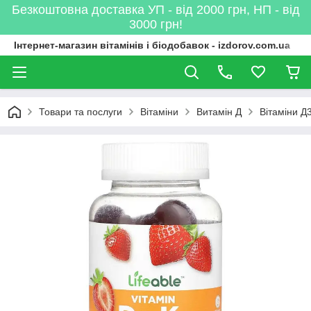
Безкоштовна доставка УП - від 2000 грн, НП - від
3000 грн!
Інтернет-магазин вітамінів і біодобавок - izdorov.com.ua
Товари та послуги
Вітаміни
Витамін Д
Вітаміни Д