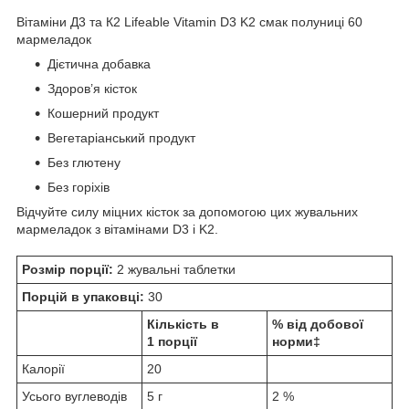
Вітаміни Д3 та К2 Lifeable Vitamin D3 K2 смак полуниці 60
мармеладок
Дієтична добавка
Здоров’я кісток
Кошерний продукт
Вегетаріанський продукт
Без глютену
Без горіхів
Відчуйте силу міцних кісток за допомогою цих жувальних
мармеладок з вітамінами D3 і K2.
Розмір порції:
2 жувальні таблетки
Порцій в упаковці:
30
Кількість в
% від добової
1 порції
норми‡
Калорії
20
Усього вуглеводів
5 г
2 %