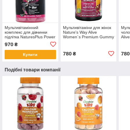
Мультивітамінний
Мультивітаміни для жінок
Муль
комплекс для дівчинки
Nature's Way Alive
чоло
підлітка NaturesPlus Power
Women`s Premium Gummy
Aliv
Teen 60 таблеток зі
Multivitamin 75 жувальних
Gumm
970
₴
смаком ягід без цукру
мармеладок
жув
780
780
₴
Купити
Подібні товари компанії