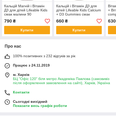
Кальцій Магній і Вітамін
Кальцій і Вітамін Д3 для
Віта
Д3 для дітей Lifeable Kids
дітей Lifeable Kids Calcium
+ Вi
смак малини 90
+ D3 Gummies смак
comp
мармеладок
фруктів 60 мармеладок
Gumm
790
660
630
₴
₴
60 
Купити
Купити
Про нас
100% позитивних з 232 відгуків за рік
Працює з 24.11.2019
м. Харків
БЦ "Офіс 120" біля метро Академіка Павлова (самовивіз
після оформлення замовлення на сайті), Харків, Україна
Контакти
Сьогодні вихідний
Показати весь графік роботи