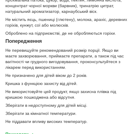
Крохмальна патока, цукор, вода, пектин, лимонна кислота,
концентрат чорної моркви (барвник), тринатрію цитрат,
натуральний ароматизатор, карнаубський віск.
Не містить яєць, пшениці (глютену), молока, арахіс, деревних
горіхів, кунжут, сої або молюсків.
Оброблено на підприємстві, де не обробляються горіхи.
Попередження
Не перевищуйте рекомендований розмір порції. Якщо ви
маєте захворювання, приймаєте препарати, а також під час
вагітності чи грудного вигодовування, проконсультуйтеся з
лікарем перед використанням.
Не призначено для дітей віком до 2 років.
Кришка з функцією захисту від дітей.
Не використовуйте цей продукт, якщо захисна плівка під
кришкою пошкоджена або відсутня.
Зберігати в недоступному для дітей місці.
Зберігати за кімнатної температури.
Не піддавати впливу високих температур.