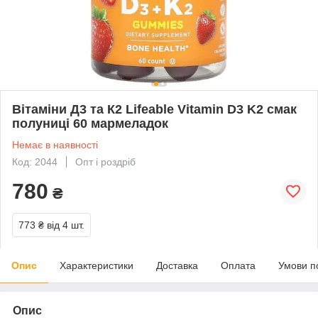
Вітаміни Д3 та К2 Lifeable Vitamin D3 K2 смак
полуниці 60 мармеладок
Немає в наявності
Код: 2044
Опт і роздріб
780
₴
773 ₴
від 4 шт.
Опис
Характеристики
Доставка
Оплата
Умови п
Опис