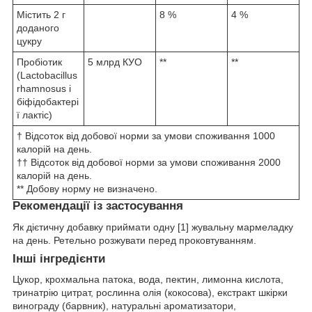
Містить 2 г
8 %
4 %
доданого
цукру
Пробіотик
5 млрд КУО
**
**
(Lactobacillus
rhamnosus і
біфідобактері
ї лактіс)
† Відсоток від добової норми за умови споживання 1000
калорій на день.
†† Відсоток від добової норми за умови споживання 2000
калорій на день.
** Добову норму не визначено.
Рекомендації із застосування
Як дієтичну добавку приймати одну [1] жувальну мармеладку
на день. Ретельно розжувати перед проковтуванням.
Інші інгредієнти
Цукор, крохмальна патока, вода, пектин, лимонна кислота,
тринатрію цитрат, рослинна олія (кокосова), екстракт шкірки
винограду (барвник), натуральні ароматизатори,