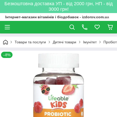
Безкоштовна доставка УП - від 2000 грн, НП - від
3000 грн!
Інтернет-магазин вітамінів і біодобавок - izdorov.com.ua
Товари та послуги
Дитячі товари
Імунітет
Пробіот
–8%