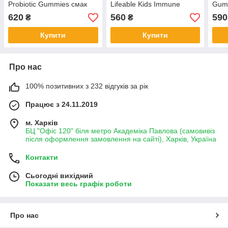
Probiotic Gummies смак
Lifeable Kids Immune
Gumm
ягід 60 мармеладок
Support Gummies смак
мар
620
560
590
₴
₴
ягід 60 мармеладок
Купити
Купити
Про нас
100% позитивних з 232 відгуків за рік
Працює з 24.11.2019
м. Харків
БЦ "Офіс 120" біля метро Академіка Павлова (самовивіз
після оформлення замовлення на сайті), Харків, Україна
Контакти
Сьогодні вихідний
Показати весь графік роботи
Про нас