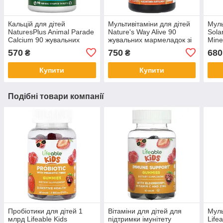
Кальцій для дітей
Мультивітаміни для дітей
Муль
NaturesPlus Animal Parade
Nature's Way Alive 90
Sola
Calcium 90 жувальних
жувальних мармеладок зі
Mine
таблеток у формі тварин
смаком фруктів
табл
570
750
680
₴
₴
Купити
Купити
Подібні товари компанії
Пробіотики для дітей 1
Вітаміни для дітей для
Муль
млрд Lifeable Kids
підтримки імунітету
Life