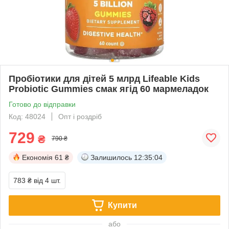
Пробіотики для дітей 5 млрд Lifeable Kids
Probiotic Gummies смак ягід 60 мармеладок
Готово до відправки
Код: 48024
Опт і роздріб
729
₴
790 ₴
Економія
61 ₴
Залишилось
12:35:04
783 ₴
від 4 шт.
Купити
або