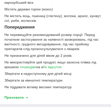
карнаубський віск.
Містить деревні горіхи (кокос).
Не містить яєць, пшениці (глютену), молока, арахіс, кунжут,
сої, риби, молюсків.
Попередження
Не перевищуйте рекомендований розмір порції. Перед
початком застосування за наявності захворювань, під час
вагітності, грудного вигодовування, під час прийому
препаратів слід проконсультуватися з лікарем.
Не призначено для дітей віком до 2 років.
Не використовуйте цей продукт, якщо захисна плівка під
кришкою
пошкодже
на а
бо відсутня
.
Зберігати в недоступному для дітей місці.
Зберігати за кімнатної температури.
Не піддавати впливу високих температур.
Приховати