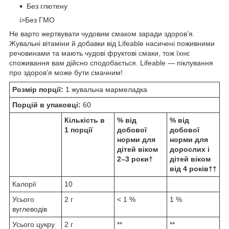
Без глютену
i>Без ГМО
Не варто жертвувати чудовим смаком заради здоров’я.
Жувальні вітаміни й добавки від Lifeable насичені поживними
речовинами та мають чудові фруктові смаки, тож їхнє
споживання вам дійсно сподобається. Lifeable — піклування
про здоров’я може бути смачним!
Розмір порції:
1 жувальна мармеладка
Порцій в упаковці:
60
Кількість в
% від
% від
1 порції
добової
добової
норми для
норми для
дітей віком
дорослих і
2–3 роки†
дітей віком
від 4 років††
Калорії
10
Усього
2 г
< 1 %
1 %
вуглеводів
Усього цукру
2 г
**
**