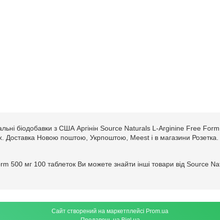
льні біодобавки з США Аргінін Source Naturals L-Arginine Free Form
стах. Доставка Новою поштою, Укрпоштою, Meest і в магазини Розетка.
 Form 500 мг 100 таблеток Ви можете знайти інші товари від Source 
Сайт створений на маркетплейсі
Prom.ua
Продавець на Bigl.ua