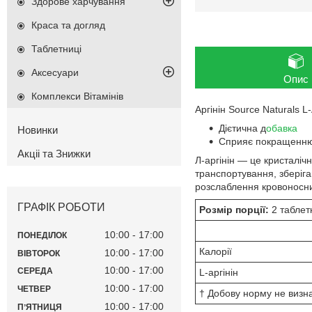
Здорове харчування
Краса та догляд
Таблетниці
Аксесуари
Опис
Комплекси Вітамінів
Аргінін Source Naturals L
Дієтична д
обавка
Новинки
Сприяє покращенню
Акціі та Знижки
Л-аргінін — це кристаліч
транспортування, зберіга
розслаблення кровоносни
ГРАФІК РОБОТИ
Розмір порції:
2 таблет
10:00
17:00
ПОНЕДІЛОК
Калорії
10:00
17:00
ВІВТОРОК
10:00
17:00
СЕРЕДА
L-аргінін
10:00
17:00
ЧЕТВЕР
† Добову норму не визн
10:00
17:00
ПʼЯТНИЦЯ