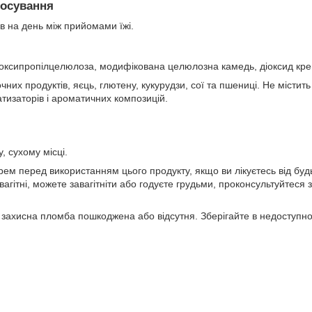
тосування
зів на день між прийомами їжі.
роксипропілцелюлоза, модифікована целюлозна камедь, діоксид кр
чних продуктів, яєць, глютену, кукурудзи, сої та пшениці. Не містит
тизаторів і ароматичних композицій.
, сухому місці.
рем перед використанням цього продукту, якщо ви лікуєтесь від буд
вагітні, можете завагітніти або годуєте грудьми, проконсультуйтеся
захисна пломба пошкоджена або відсутня. Зберігайте в недоступном