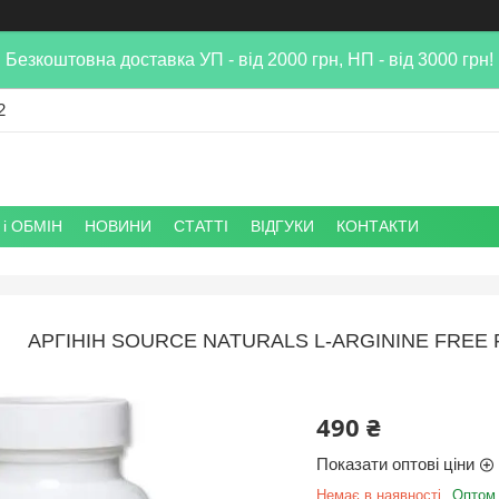
Безкоштовна доставка УП - від 2000 грн, НП - від 3000 грн!
2
і ОБМІН
НОВИНИ
СТАТТІ
ВІДГУКИ
КОНТАКТИ
АРГІНІН SOURCE NATURALS L-ARGININE FREE 
490 ₴
Показати оптові ціни
Немає в наявності
Оптом 