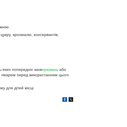
емнію.
ь цукру, крохмалю, консервантів,
ь-яких попередніх захв
орювань
або
 з лікарем перед використанням цього
у для дітей місці.