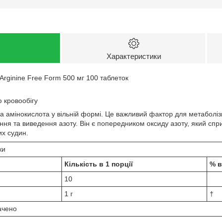
Характеристики
-Arginine Free Form 500 мг 100 таблеток
 кровообігу
на амінокислота у вільній формі. Це важливий фактор для метаболіз
ння та виведення азоту. Він є попередником оксиду азоту, який спр
х судин.
ки
Кількість в 1 порції
% в
10
1 г
†
ачено