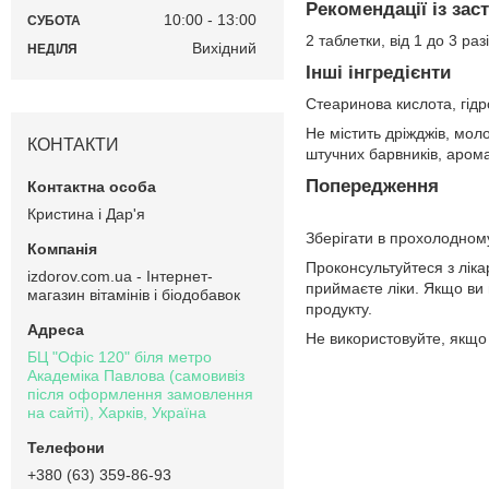
Рекомендації із зас
10:00
13:00
СУБОТА
2 таблетки, від 1 до 3 ра
Вихідний
НЕДІЛЯ
Інші інгредієнти
Стеаринова кислoта, гід
Не містить дріжджів, моло
КОНТАКТИ
штучних барвників, арома
Попередження
Кристина і Дар'я
Зберігати в прохолодному
Проконсультуйтеся з ліка
izdorov.com.ua - Інтернет-
приймаєте ліки. Якщо ви 
магазин вітамінів і біодобавок
продукту.
Не використовуйте, якщо 
БЦ "Офіс 120" біля метро
Академіка Павлова (самовивіз
після оформлення замовлення
на сайті), Харків, Україна
+380 (63) 359-86-93