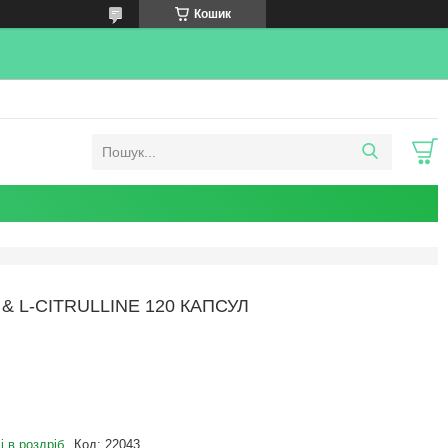
Кошик
 & L-CITRULLINE 120 КАПСУЛ
і в роздріб
Код:
22043