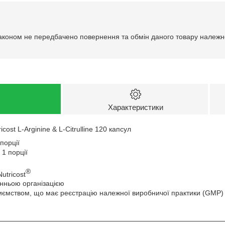
аконом не передбачено повернення та обмін даного товару належно
Характеристики
icost L-Arginine & L-Citrulline 120 капсул
 порції
 1 порції
®
utricost
нньою організацією
иємством, що має реєстрацію належної виробничої практики (GMP)