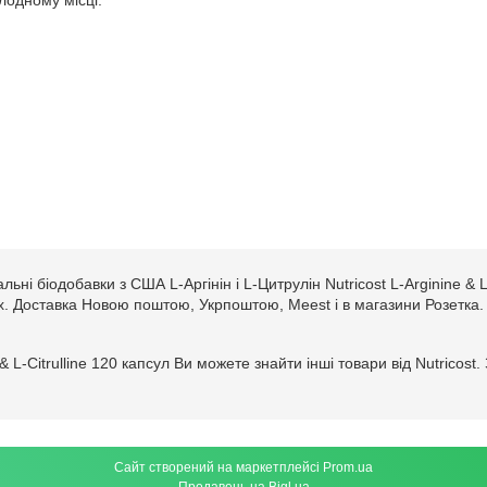
лодному місці.
ні біодобавки з США L-Аргінін і L-Цитрулін Nutricost L-Arginine & L-
стах. Доставка Новою поштою, Укрпоштою, Meest і в магазини Розетка.
e & L-Citrulline 120 капсул Ви можете знайти інші товари від Nutric
Сайт створений на маркетплейсі
Prom.ua
Продавець на Bigl.ua