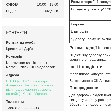
Розмір порції:
1 капсул
10:00
13:00
СУБОТА
Порцій в упаковці:
120
Вихідний
НЕДІЛЯ
L-аргінін
L-цитрулін
КОНТАКТИ
* Добову норму не визна
Рекомендації із зас
Кристина і Дар'я
Як дієтичну добавку прий
медичного працівника.
izdorov.com.ua - Інтернет-
Інші інгредієнти
магазин вітамінів і біодобавок
Желатинова капсула, стеа
Виготовлено в США з викор
БЦ "Офіс 120" біля метро
Академіка Павлова (самовивіз
Попередження
після оформлення замовлення
на сайті), Харків, Україна
Для здорових людей віком
вигодовування, у разі п
Зберігати в недоступному
+380 (63) 359-86-93