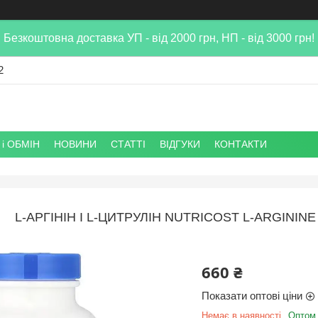
Безкоштовна доставка УП - від 2000 грн, НП - від 3000 грн!
2
і ОБМІН
НОВИНИ
СТАТТІ
ВІДГУКИ
КОНТАКТИ
L-АРГІНІН І L-ЦИТРУЛІН NUTRICOST L-ARGININE
660 ₴
Показати оптові ціни
Немає в наявності
Оптом 