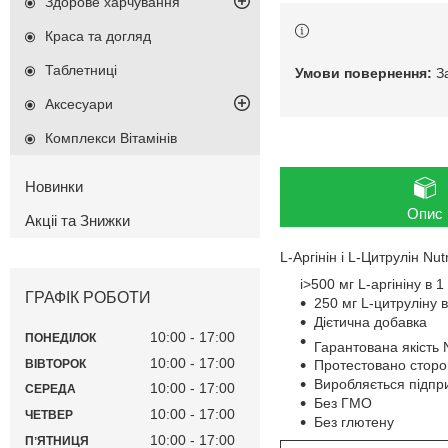
Здорове харчування
Краса та догляд
Таблетниці
З
Аксесуари
Комплекси Вітамінів
Новинки
Опис
Акціі та Знижки
L-Аргінін і L-Цитрулін Nutr
i>500 мг L-аргініну в 1
ГРАФІК РОБОТИ
250 мг L-цитруліну в
Дієтична добавка
10:00
17:00
ПОНЕДІЛОК
Гарантована якість N
10:00
17:00
ВІВТОРОК
Протестовано сторо
Виробляється підпр
10:00
17:00
СЕРЕДА
Без ГМО
10:00
17:00
ЧЕТВЕР
Без глютену
10:00
17:00
ПʼЯТНИЦЯ