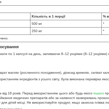
а
Кількість в 1 порції
% в
500 мг
*
250 мг
*
чено.
тосування
мати по 1 капсулі на день, запиваючи 8–12 унціями (8–12 унціями) 
рат магнію (рослинного походження), діоксид кремнію, силікат кал
истанням інгредієнтів з усього світу, була виконана перевірка якост
 від 18 років. Перед використанням цього або будь-якого
іншого
про
риймання медичних препаратів або за наявності захворювань проко
 для дітей місці. Не використовуйте продукт, якщо захисна плівка п