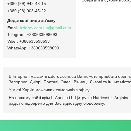
Зберігати в сухому прохо
+380 (99) 942-43-15
+380 (98) 003-45-22
izdorov.com.ua@gmail.com
+380633598693
+380633598693
+380633598693
В Інтернет-магазині izdorov.com.ua Ви можете придбати оригіналь
Запоріжжі, Дніпрі, Полтаві, Одесі, Вінниці, Львові та інших мі
У місті Харків можливий самовивіз з офісу.
На нашому сайті крім L-Аргінін і L-Цитрулін Nutricost L-Arginin
радістю підберемо для Вас відповідну біодобавку.