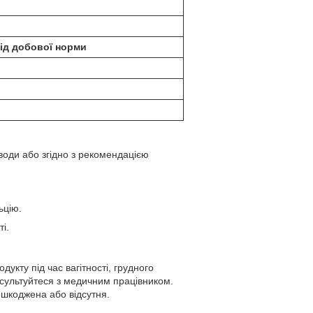
ід добової норми
води або згідно з рекомендацією
ьцію.
і.
дукту під час вагітності, грудного
нсультуйтеся з медичним працівником.
ошкоджена або відсутня.