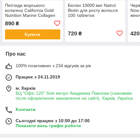
Пептиди морського
Біотин 10000 мкг Natrol
Черв
колагену California Gold
Biotin для росту волосся
Now 
Nutrition Marine Collagen
100 таблеток
жіно
Peptides без добавок 200 г
горм
890
₴
100 
720
420
₴
Купити
Про нас
100% позитивних з 234 відгуків за рік
Працює з 24.11.2019
м. Харків
БЦ "Офіс 120" біля метро Академіка Павлова (самовивіз
після оформлення замовлення на сайті), Харків, Україна
Контакти
Сьогодні працює з 10:00 до 17:00
Показати весь графік роботи