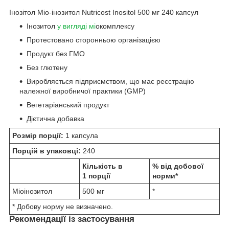
Інозітол Міо-інозитол Nutricost Inositol 500 мг 240 капсул
Інозитол
у вигляді мі
окомплексу
Протестовано сторонньою організацією
Продукт без ГМО
Без глютену
Виробляється підприємством, що має реєстрацію
належної виробничої практики (GMP)
Вегетаріанський продукт
Дієтична добавка
Розмір порції:
1 капсула
Порцій в упаковці:
240
Кількість в
% від добової
1 порції
норми*
Міоінозитол
500 мг
*
* Добову норму не визначено.
Рекомендації із застосування