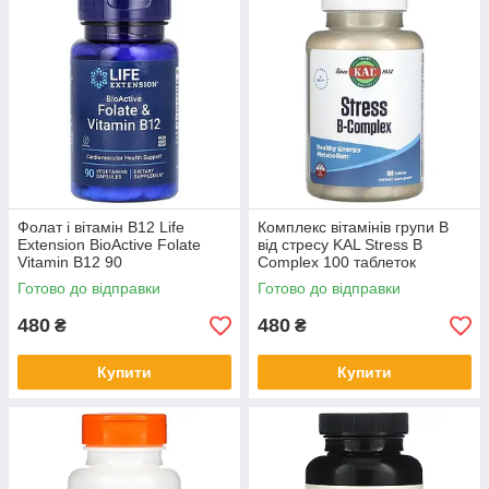
Фолат і вітамін B12 Life
Комплекс вітамінів групи B
Extension BioActive Folate
від стресу KAL Stress B
Vitamin B12 90
Complex 100 таблеток
вегетаріанських капсул
Готово до відправки
Готово до відправки
480
480
₴
₴
Купити
Купити