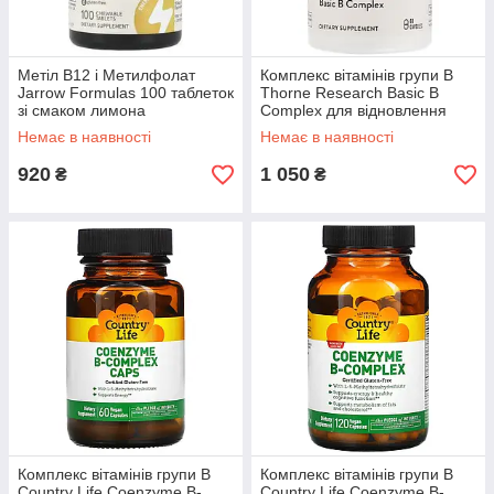
Метіл B12 і Метилфолат
Комплекс вітамінів групи B
Jarrow Formulas 100 таблеток
Thorne Research Basic B
зі смаком лимона
Complex для відновлення
енергії 60 капсул
Немає в наявності
Немає в наявності
920
1 050
₴
₴
Комплекс вітамінів групи B
Комплекс вітамінів групи B
Country Life Coenzyme B-
Country Life Coenzyme B-