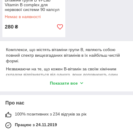
Вітаміни групи В VPLab
Vitamin B complex для
нервової системи 90 капсул
Немає в наявності
280
₴
Комплекси, що містять вітаміни групи B, являють собою
повний спектр вищезгаданих вітамінів в їх найбільш чистій
формі.
Незважаючи на те, що кожен В-вітамін за своїм хімічним
складом відрізняється від одного, вони доповнюють один
одного в різних біохімічних функціях у всьому організмі. Їхня
Показати все
спільна дія дозволяє ефективно засвоювати білки, жири та
вуглеводи, що сприяє підвищенню рівня вироблення енергії в
організмі. Вони підтримують здоров'я нервової та серцево-
Про нас
судинної систем, беруть участь в утворенні червоних
кров'яних тілець, підвищують настрій, а також вкрай важливі
для краси шкіри та волосся.
100% позитивних з 234 відгуків за рік
Вітаміни групи В належать до числа водорозчинних
Працює з 24.11.2019
біологічно активних речовин і не запасаються в організмі