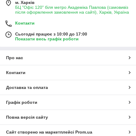
людини (за винятком
вітаміну B12
), тому вони повинні
м. Харків
надходити до нас в їжу щодня.
БЦ "Офіс 120" біля метро Академіка Павлова (самовивіз
після оформлення замовлення на сайті), Харків, Україна
Однак раціон сучасної людини досить бідний та
одноманітний, і отримати добову норму всього спектру B-
Контакти
вітамінів протягом дня видається мало можливим.
Курсовый прийом B-комплексів 2-3 рази в рік дозволить не
Сьогодні працює з 10:00 до 17:00
Показати весь графік роботи
допустити грубих дефіцитів вітамінів групи B, однак
різноманітний і здоровий раціон харчування ніхто не відміняв
:)
Про нас
Контакти
Доставка та оплата
Графік роботи
Повна версія сайту
Сайт створено на маркетплейсі
Prom.ua