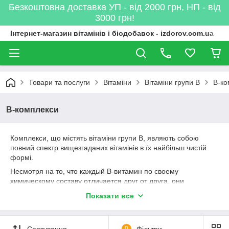
Безкоштовна доставка УП - від 2000 грн, НП - від
3000 грн!
Інтернет-магазин вітамінів і біодобавок - izdorov.com.ua
Товари та послуги
Вітаміни
Вітаміни групи B
B-ко
B-комплекси
Комплекси, що містять вітаміни групи B, являють собою
повний спектр вищезгаданих вітамінів в їх найбільш чистій
формі.
Несмотря на то, что каждый В-витамин по своему
химическому составу отличается друг от друга, они
дополняют друг друга в различных биохимических функциях
Показати все
во всем организме. Их совместная работа позволяет
эффективно усваивать белки, жиры и углеводы, что
способствует повышению уровня выработки энергии в
Сортування
0
Фільтри