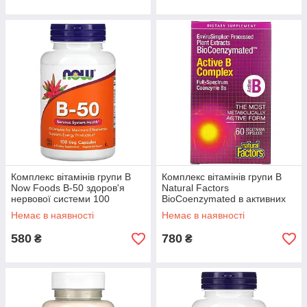
Комплекс вітамінів групи B
Комплекс вітамінів групи B
Now Foods В-50 здоров'я
Natural Factors
нервової системи 100
BioCoenzymated в активних
рослинних капсул
формах 60 вегетаріанських
Немає в наявності
Немає в наявності
капсул
580
780
₴
₴