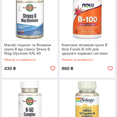
Магній гліцинат та Вітаміни
Комплекс вітамінів групи B
групи B від стресу Stress B
Now Foods B-100 для
Mag Glycinate KAL 60
здоров'я нервової системи
вегетаріанських капсул
100 рослинних капсул
Немає в наявності
Немає в наявності
430
860
₴
₴