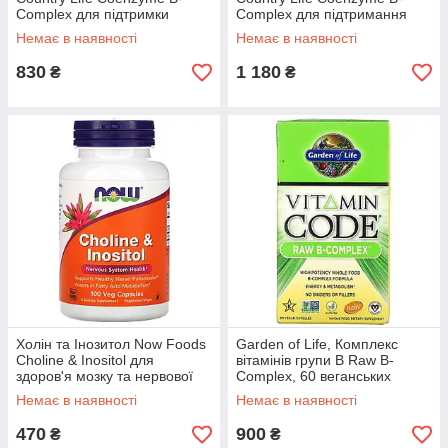
Complex для підтримки
Complex для підтримання
енергії 60 веганських капсул
енергії 120 веганських капсул
Немає в наявності
Немає в наявності
830
1 180
₴
₴
Холін та Інозитол Now Foods
Garden of Life, Комплекс
Choline & Inositol для
вітамінів групи B Raw B-
здоров'я мозку та нервової
Complex, 60 веганських
системи 100 рослинних
капсул
Немає в наявності
Немає в наявності
капсул
470
900
₴
₴