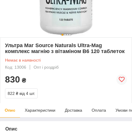
Ультра Маг Source Naturals Ultra-Mag
комплекс магнію з вітаміном В6 120 таблеток
Немає в наявності
Код: 13006
Опт і роздріб
830
₴
822 ₴
від 4 шт.
Опис
Характеристики
Доставка
Оплата
Умови п
Опис