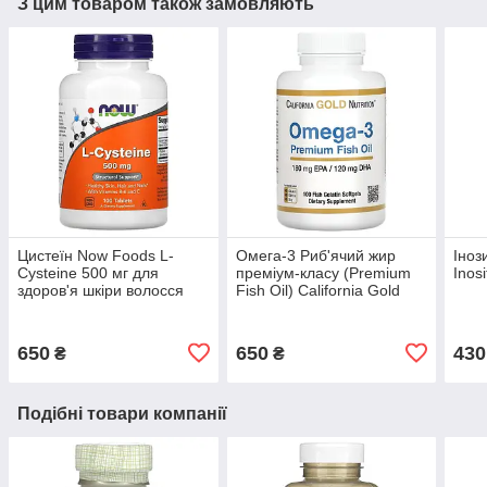
З цим товаром також замовляють
Цистеїн Now Foods L-
Омега-3 Pиб'ячий жиp
Іноз
Cysteine ​​500 мг для
преміум-класу (Premium
Inos
здоров'я шкіри волосся
Fish Oil) California Gold
нігтів 100 таблеток
Nutrition 100 капсул
650
650
430
₴
₴
Подібні товари компанії