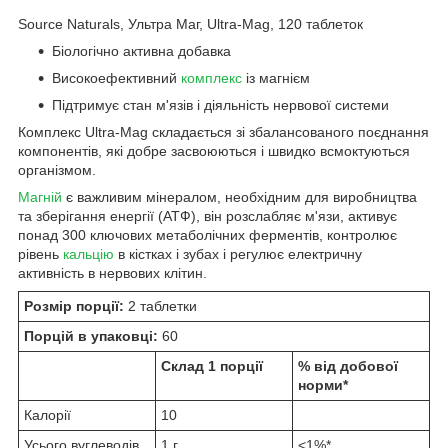
Source Naturals, Ультра Маг, Ultra-Mag, 120 таблеток
Біологічно активна добавка
Високоефективний
комплекс
із магнієм
Підтримує стан м'язів і діяльність нервової системи
Комплекс Ultra-Mag складається зі збалансованого поєднання
компонентів, які добре засвоюються і швидко всмоктуються
організмом.
Магній
є важливим мінералом, необхідним для виробництва
та зберігання енергії (АТФ), він розслабляє м'язи, активує
понад 300 ключових метаболічних ферментів, контролює
рівень
кальцію
в кістках і зубах і регулює електричну
активність в нервових клітин.
Розмір порції:
2 таблетки
Порцій в упаковці:
60
Склад 1 порції
% від добової
норми*
Калорії
10
Усього вуглеводів
1 г
<1%*