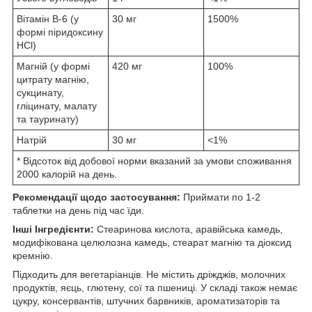
Вітамін B-6 (у
30 мг
1500%
формі піридоксину
HCl)
Магній (у формі
420 мг
100%
цитрату магнію,
сукцинату,
гліцинату, малату
та тауринату)
Натрій
30 мг
<1%
* Відсоток від добової норми вказаний за умови споживання
2000 калорій на день.
Рекомендації щодо застосування:
Приймати по 1-2
таблетки на день під час їди.
Інші Інгредієнти:
Стеаринова кислота, аравійська камедь,
модифікована целюлозна камедь, стеарат магнію та діоксид
кремнію.
Підходить для вегетаріанців. Не містить дріжджів, молочних
продуктів, яєць, глютену, сої та пшениці. У складі також немає
цукру, консервантів, штучних барвників, ароматизаторів та