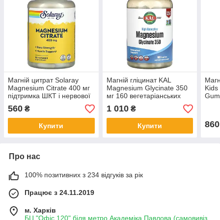
Магній цитрат Solaray
Магній гліцинат KAL
Магн
Magnesium Citrate 400 мг
Magnesium Glycinate 350
Kids
підтримка ШКТ і нервової
мг 160 вегетаріанських
Gumm
системи 90
капсул
мар
560
1 010
₴
₴
вегетаріанських капсул
860
Купити
Купити
Про нас
100% позитивних з 234 відгуків за рік
Працює з 24.11.2019
м. Харків
БЦ "Офіс 120" біля метро Академіка Павлова (самовивіз