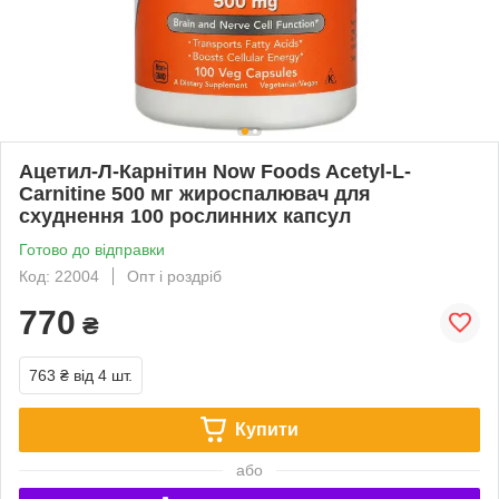
Ацетил-Л-Карнітин Now Foods Acetyl-L-
Carnitine 500 мг жироспалювач для
схуднення 100 рослинних капсул
Готово до відправки
Код: 22004
Опт і роздріб
770
₴
763 ₴
від 4 шт.
Купити
або