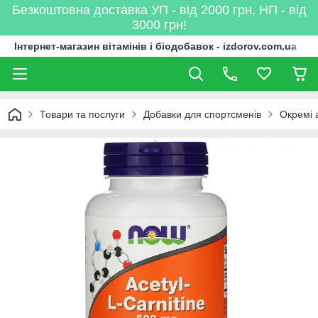
Безкоштовна доставка УП - від 2000 грн, НП - від
3000 грн!
Інтернет-магазин вітамінів і біодобавок - izdorov.com.ua
Товари та послуги
Добавки для спортсменів
Окремі 