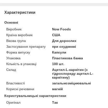
Характеристики
Основні
Виробник
Now Foods
Країна виробник
США
Вікова група
Для дорослих
Застосування препарату
при схудненні
Форма випуску
Капсули
Упаковка
Пластикова банка
Кількість в упаковці
100 шт.
Склад
Ацетил-L-карнітин (з
гідрохлориду ацетил-L-
карнітину)
Властивості
загальнозміцнювальні
Корисні речовини
магній
Користувальницькі характеристики
Оригінал
Так