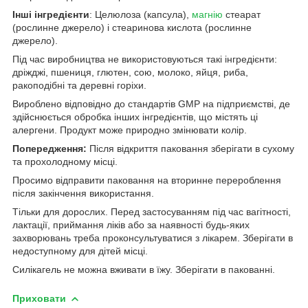
Інші інгредієнти
: Целюлоза (капсула),
магнію
стеарат
(рослинне джерело) і стеаринова кислота (рослинне
джерело).
Під час виробництва не використовуються такі інгредієнти:
дріжджі, пшениця, глютен, сою, молоко, яйця, риба,
ракоподібні та деревні горіхи.
Вироблено відповідно до стандартів GMP на підприємстві, де
здійснюється обробка інших інгредієнтів, що містять ці
алергени. Продукт може природно змінювати колір.
Попередження:
Після відкриття паковання зберігати в сухому
та прохолодному місці.
Просимо відправити паковання на вторинне перероблення
після закінчення використання.
Тільки для дорослих. Перед застосуванням під час вагітності,
лактації, приймання ліків або за наявності будь-яких
захворювань треба проконсультуватися з лікарем. Зберігати в
недоступному для дітей місці.
Силікагель не можна вживати в їжу. Зберігати в пакованні.
Приховати