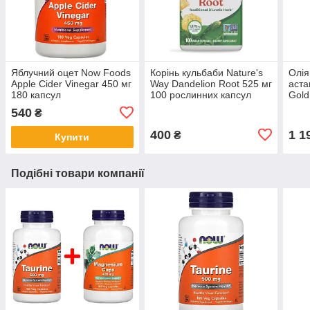
Яблучний оцет Now Foods
Корінь кульбаби Nature's
Олія
Apple Cider Vinegar 450 мг
Way Dandelion Root 525 мг
аста
180 капсул
100 рослинних капсул
Gold 
Oil 
540
₴
400
1 1
₴
Купити
Подібні товари компанії