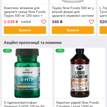
Комплекc вітамінів для
Таурін Now Foods 500 мг у
L-Ти
здоров'я серця Now Foods
​​вільній формі для
Tyro
Таурін 500 мг 100 капс +
здоров'я нервової системи
щито
Магній 400 мг 180 капс
100 капсул
капс
1 039
340
520
₴
₴
1 070 ₴
Купити
Купити
Акційні пропозиції та новинки
–6%
–3%
5-гідрокситриптофан
Карнітин рідкий Now Foods
Swanson 5-НТР 100 мг 60
Carnitine Liquid 1000 мг