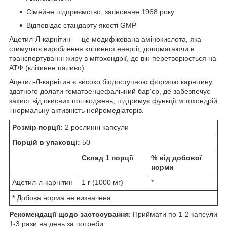
Сімейне підприємство, засноване 1968 року
Відповідає стандарту якості GMP
Ацетил-Л-карнітин — це модифікована амінокислота, яка
стимулює вироблення клітинної енергії, допомагаючи в
транспортуванні жиру в мітохондрії, де він перетворюється на
АТФ (клітинне паливо).
Ацетил-Л-карнітин є високо біодоступною формою карнітину,
здатного долати гематоенцефалічний бар'єр, де забезпечує
захист від окисних пошкоджень, підтримує функції мітохондрій
і нормальну активність нейромедіаторів.
Розмір порції:
2 рослинні капсули
Порцій в упаковці:
50
Склад 1 порції
% від добової
норми
Ацетил-л-карнітин
1 г (1000 мг)
*
* Добова норма не визначена.
Рекомендації щодо застосування
: Приймати по 1-2 капсули
1-3 рази на день за потреби.