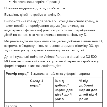
Не викликає алергічної реакції
Поживна підтримка для здоров'я кісток.
Більшість дітей потребує вітаміну D.
Використання крему для засмаги і сонцезахисного крему, а
також постійне перебування вдома (наприклад, за
відеоіграми і фільмами) різко скоротили час перебування
дітей на сонце, з-за чого виникає нестача вітаміну D.
Ми рекомендуємо приймати спеціальні добавки з вітаміном D,
зокрема, з біодоступність активною формою вітаміну D3, для
здорового росту і гарного самопочуття ваших дітей.
Дитячі жувальні таблетки Animal Parade з вітаміном D3 500
МО мають приємний смак натуральної черемхи і зроблені у
формі тварин, яких так люблять діти.
Розмір порції:
1 жувальна таблетка у формі тварини
Склад 1
% від
% від
порції
добової
добової
норми для
норми для
дітей до 4
дітей від 4
років
років
Калорії
5