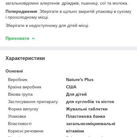
загальновідомих алергенів: дріжджів, пшениці, сої та молока.
Попередження
: Зберігати в щільно закритій упаковці в сухому
і прохолодному місці.
Зберігати в недоступному для дітей місці.
Приховати
Характеристики
Основні
Виробник
Nature's Plus
Країна виробник
США
Вікова група
Для дітей
Застосування препарату
для суглобів та кісток
Форма випуску
Жувальні таблетки
Упаковка
Пластикова банка
Властивості
загальнозміцнювальні
Корисні речовини
вітаміни