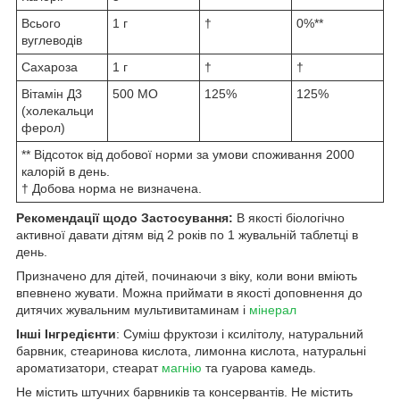
Всього
1 г
†
0%**
вуглеводів
Сахароза
1 г
†
†
Вітамін Д3
500 МО
125%
125%
(холекальци
ферол)
** Відсоток від добової норми за умови споживання 2000
калорій в день.
† Добова норма не визначена.
Рекомендації щодо Застосування:
В якості біологічно
активної давати дітям від 2 років по 1 жувальній таблетці в
день.
Призначено для дітей, починаючи з віку, коли вони вміють
впевнено жувати. Можна приймати в якості доповнення до
дитячих жувальним мультивитаминам і
мінерал
Інші Інгредієнти
: Суміш фруктози і ксилітолу, натуральний
барвник, стеаринова кислота, лимонна кислота, натуральні
ароматизатори, стеарат
магнію
та гуарова камедь.
Не містить штучних барвників та консервантів. Не містить