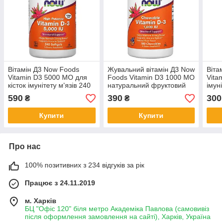
Вітамін Д3 Now Foods
Жувальний вітамін Д3 Now
Віта
Vitamin D3 5000 МО для
Foods Vitamin D3 1000 МО
Vita
кісток імунітету м'язів 240
натуральний фруктовий
імун
капсул
смак 180 таблеток
180 
590
390
300
₴
₴
Купити
Купити
Про нас
100% позитивних з 234 відгуків за рік
Працює з 24.11.2019
м. Харків
БЦ "Офіс 120" біля метро Академіка Павлова (самовивіз
після оформлення замовлення на сайті), Харків, Україна