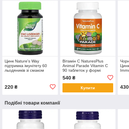
Цинк Nature's Way
Вiтамін C NaturesPlus
Чорн
підтримка імунітету 60
Animal Parade Vitamin C
Цинк
льодяників зі смаком
90 таблеток у формі
Immu
лісової ягоди
тварин зі смаком
540
₴
апельсину
220
430
₴
Купити
Подібні товари компанії