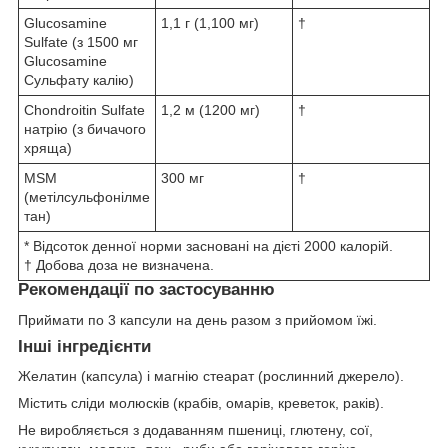
Glucosamine
1,1 г (1,100 мг)
†
Sulfate (з 1500 мг
Glucosamine
Сульфату калію)
Chondroitin Sulfate
1,2 м (1200 мг)
†
натрію (з бичачого
хряща)
MSM
300 мг
†
(метілсульфонілме
тан)
* Відсоток денної норми засновані на дієті 2000 калорій.
† Добова доза не визначена.
Рекомендації по застосуванню
Приймати по 3 капсули на день разом з прийомом їжі.
Інші інгредієнти
Желатин (капсула) і магнію стеарат (рослинний джерело).
Містить сліди молюсків (крабів, омарів, креветок, раків).
Не виробляється з додаванням пшениці, глютену, сої,