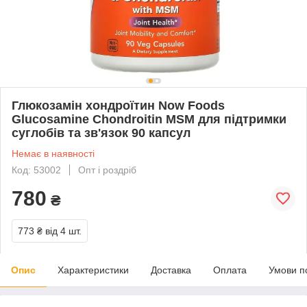
Глюкозамін хондроїтин Now Foods
Glucosamine Chondroitin MSM для підтримки
суглобів та зв'язок 90 капсул
Немає в наявності
Код: 53002
Опт і роздріб
780
₴
773 ₴
від 4 шт.
Опис
Характеристики
Доставка
Оплата
Умови п