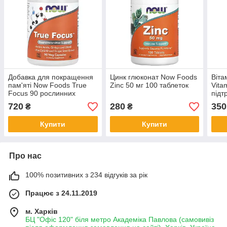
Добавка для покращення
Цинк глюконат Now Foods
Віта
пам'яті Now Foods True
Zinc 50 мг 100 таблеток
Vita
Focus 90 рослинних
підт
капсул
та і
720
280
350
₴
₴
капс
Купити
Купити
Про нас
100% позитивних з 234 відгуків за рік
Працює з 24.11.2019
м. Харків
БЦ "Офіс 120" біля метро Академіка Павлова (самовивіз