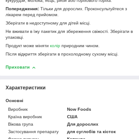
кукурудзи, молока, яєць, риби або горіхового горіха.
Попередження:
Тільки для дорослих. Проконсультуйтеся з
лікарем перед прийомом.
Зберігати в недоступному для дітей місці.
Не вживати в їжу пакетик для збереження свіжості. Зберігати в
упаковці.
Продукт може міняти
колір
природним чином.
Після відкриття зберігати в прохолодному сухому місці.
Приховати
Характеристики
Основні
Виробник
Now Foods
Країна виробник
США
Вікова група
Для дорослих
Застосування препарату
для суглобів та кісток
Форма випуску
Капсули