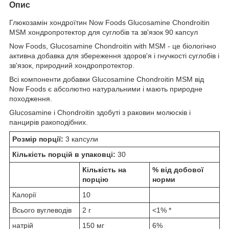
Опис
Глюкозамін хондроїтин Now Foods Glucosamine Chondroitin
MSM хондропротектор для суглобів та зв'язок 90 капсул
Now Foods, Glucosamine Chondroitin with MSM - це біологічно
активна добавка для збереження здоров'я і гнучкості суглобів і
зв'язок, природний хондропротектор.
Всі компоненти добавки Glucosamine Chondroitin MSM від
Now Foods є абсолютно натуральними і мають природне
походження.
Glucosamine і Chondroitin здобуті з раковин молюсків і
панцирів ракоподібних.
Розмір порції:
3 капсули
Кількість порцій в упаковці:
30
Кількість на
% від добової
порцію
норми
Калорії
10
Всього вуглеводів
2 г
<1% *
натрій
150 мг
6%