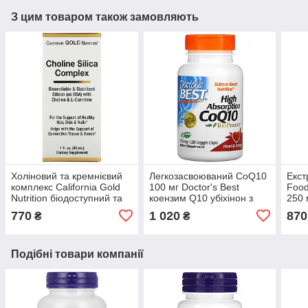
З цим товаром також замовляють
Холіновий та кремнієвий
Легкозасвоюваний CoQ10
Екст
комплекс California Gold
100 мг Doctor's Best
Food
Nutrition біодоступний та
коензим Q10 убіхінон з
250 
стабілізований кремній 30
комплексом BioPerine 120
росл
770
1 020
870
₴
₴
мл
рослинних капсул
Подібні товари компанії