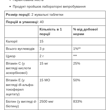
Продукт пройшов лабораторні випробування
Розмір порції:
2 жувальні таблетки
Порцій в упаковці:
40
Кількість в 1
% від добової
порції
норми
Калорії
15
Всього вуглеводів
3 р
1%**
Цукор
2 г
***
Вітамін С (у
15 мг
25%
вигляді кислоти
аскорбінової)
Вітамін E (у
15 МО
50%
вигляді dl-альфа-
токоферил
ацетату)
Біотин (у вигляді d-
2500 мкг
833%
біотину)