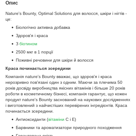
Опис
Nature's Bounty, Optimal Solutions для волосся, шкіри і нігтів -
це:
Біологічно активна добавка
Здоров'я і краса
З
біотином
2500 мкг в 1 порції
Поживні речовини для шкіри й волосся
Краса починається зсередини
Компанія nature's Bounty вважає, що здоров'я і краса
нерозривно пов'язані один з одним. Маючи за плечима 50
років досвіду виробництва якісних вітамінів і більше 20 років
роботи в косметичному бізнесі, компанія гарантує, що кожен
продукт nature's Bounty заснований на наукових дослідженнях
і виготовлений з найчистіших перевірених інгредієнтів. Краса
починається зсередини.
Антиоксиданти (
вітаміни
C і Е)
Барвники та ароматизатори природного походження
Гарантована якість