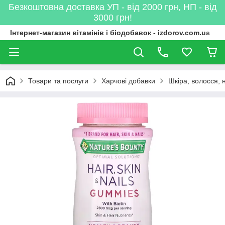
Безкоштовна доставка УП - від 2000 грн, НП - від
3000 грн!
Інтернет-магазин вітамінів і біодобавок - izdorov.com.ua
Товари та послуги
Харчові добавки
Шкіра, волосся, н