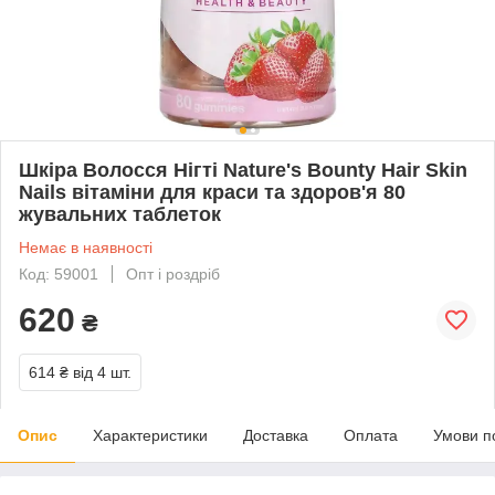
Шкіра Волосся Нігті Nature's Bounty Hair Skin
Nails вітаміни для краси та здоров'я 80
жувальних таблеток
Немає в наявності
Код: 59001
Опт і роздріб
620
₴
614 ₴
від 4 шт.
Опис
Характеристики
Доставка
Оплата
Умови п