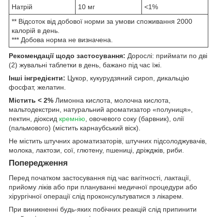
Натрій
10 мг
<1%
** Відсоток від добової норми за умови споживання 2000
калорій в день.
*** Добова норма не визначена.
Рекомендації щодо застосування:
Дорослі: приймати по дві
(2) жувальні таблетки в день, бажано під час їжі.
Інші інгредієнти:
Цукор, кукурудзяний сироп, дикальцію
фосфат, желатин.
Містить < 2%
Лимонна кислота, молочна кислота,
мальтодекстрин, натуральний ароматизатор «полуниця»,
пектин, діоксид
кремнію
, овочевого соку (барвник), олії
(пальмового) (містить карнаубський віск).
Не містить штучних ароматизаторів, штучних підсолоджувачів,
молока, лактози, сої, глютену, пшениці, дріжджів, риби.
Попередження
Перед початком застосування під час вагітності, лактації,
прийому ліків або при плануванні медичної процедури або
хірургічної операції слід проконсультуватися з лікарем.
При виникненні будь-яких побічних реакцій слід припинити