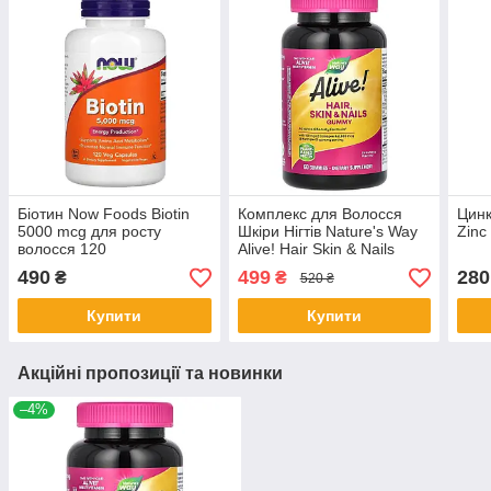
Біотин Now Foods Biotin
Комплекс для Волосся
Цинк
5000 mcg для росту
Шкіри Нігтів Nature's Way
Zinc
волосся 120
Alive! Hair Skin & Nails
вегетаріанських капсул
преміальна якість 60
490
499
280
₴
₴
520 ₴
мармеладок
Купити
Купити
Акційні пропозиції та новинки
–4%