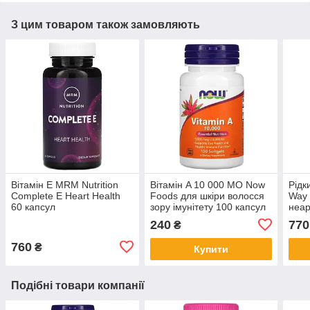
З цим товаром також замовляють
Вітамін Е MRM Nutrition
Вiтамiн A 10 000 МО Now
Рідк
Complete E Heart Health
Foods для шкіри волосся
Way 
60 капсул
зору імунітету 100 капсул
неар
підт
240
770
₴
дето
760
₴
Купити
Подібні товари компанії