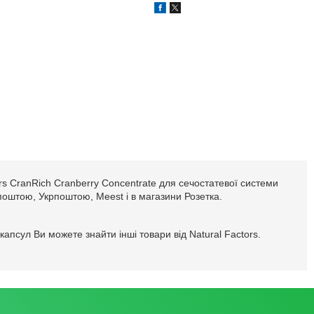
rs CranRich Cranberry Concentrate для сечостатевої системи
ю поштою, Укрпоштою, Meest і в магазини Розетка.
апсул Ви можете знайти інші товари від Natural Factors.