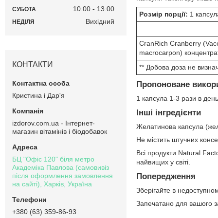
10:00
13:00
СУБОТА
Розмір порції:
1 капсул
Вихідний
НЕДІЛЯ
CranRich Cranberry (Vac
macrocarpon) концентрат
КОНТАКТИ
** Добова доза не визна
Пропоноване викор
Кристина і Дар'я
1 капсула 1-3 рази в ден
Інші інгредієнти
izdorov.com.ua - Інтернет-
Желатинова капсула (жел
магазин вітамінів і біодобавок
Не містить штучних консер
Всі продукти Natural Fac
БЦ "Офіс 120" біля метро
найвищих у світі.
Академіка Павлова (самовивіз
після оформлення замовлення
Попередження
на сайті), Харків, Україна
Зберігайте в недоступному
Запечатано для вашого за
+380 (63) 359-86-93