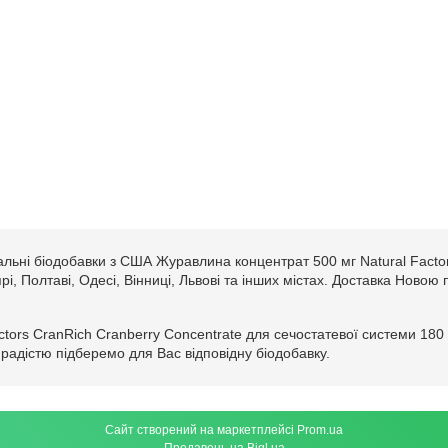
альні біодобавки з США Журавлина концентрат 500 мг Natural Facto
прі, Полтаві, Одесі, Вінниці, Львові та інших містах. Доставка Ново
ors CranRich Cranberry Concentrate для сечостатевої системи 180 к
радістю підберемо для Вас відповідну біодобавку.
Сайт створений на маркетплейсі
Prom.ua
Продавець на Bigl.ua