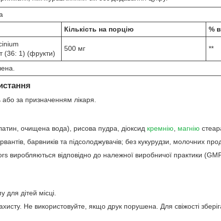
а
Кількість на порцію
% в
cinium
500 мг
**
 (36: 1) (фрукти)
чена.
истання
ь або за призначенням лікаря.
атин, очищена вода), рисова пудра, діоксид
кремнію
,
магнію
стеара
вантів, барвників та підсолоджувачів; без кукурудзи, молочних проду
tors виробляються відповідно до належної виробничої практики (GMP
 для дітей місці.
хисту. Не використовуйте, якщо друк порушена. Для свіжості зберіг