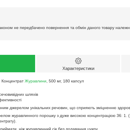
аконом не передбачено повернення та обмін даного товару належно
Характеристики
h, Концентрат
Журавлини
, 500 мг, 180 капсул
сечовивідних шляхів
ефективності
інним джерелом унікальних речовин, що сприяють зміцненню здоров'
елом журавлинного порошку з дуже високою концентрацією 36: 1. (
ентрату).
риймати, ніж журавлинний сік без додавання цукру.