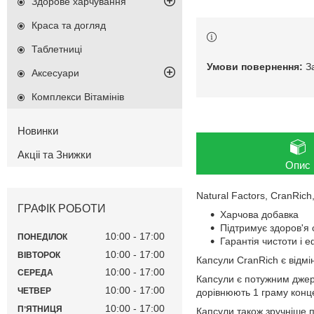
Здорове харчування
Краса та догляд
Таблетниці
З
Аксесуари
Комплекси Вітамінів
Новинки
Акціі та Знижки
Опис
Natural Factors, CranRic
ГРАФІК РОБОТИ
Харчова добавка
Підтримує здоров'я 
10:00
17:00
ПОНЕДІЛОК
Гарантія чистоти і 
10:00
17:00
ВІВТОРОК
Капсули CranRich є відм
10:00
17:00
СЕРЕДА
Капсули є потужним джер
10:00
17:00
ЧЕТВЕР
дорівнюють 1 граму конц
10:00
17:00
ПʼЯТНИЦЯ
Капсули також зручніше п