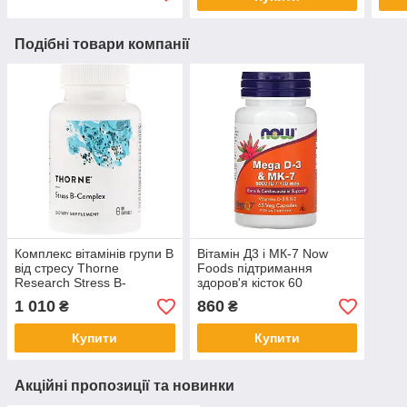
Подібні товари компанії
Комплекс вітамінів групи B
Вітамін Д3 і МК-7 Now
від стресу Thorne
Foods підтримання
Research Stress B-
здоров'я кісток 60
Complex 60 рослинних
рослинних капсул
1 010
860
₴
₴
капсул
Купити
Купити
Акційні пропозиції та новинки