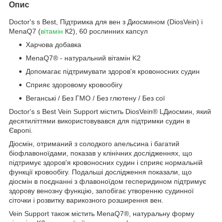
Опис
Doctor's s Best, Підтримка для вен з Диосмином (DiosVein) і
MenaQ7 (
вітамін
К2), 60 рослинних капсул
Харчова добавка
MenaQ7® - натуральний вітамін K2
Допомагає підтримувати здоров'я кровоносних судин
Сприяє здоровому кровообігу
Веганські / Без ГМО / Без глютену / Без сої
Doctor's s Best Vein Support містить DiosVein® LДиосмин, який
десятиліттями використовувався для підтримки судин в
Європі.
Діосмін, отриманий з солодкого апельсина і багатий
біофлавоноїдами, показав у клінічних дослідженнях, що
підтримує здоров'я кровоносних судин і сприяє нормальній
функції кровообігу. Подальші дослідження показали, що
діосмін в поєднанні з флавоноїдом гесперидином підтримує
здорову венозну функцію, запобігає утворенню судинної
сіточки і розвитку варикозного розширення вен.
Vein Support також містить MenaQ7®, натуральну форму