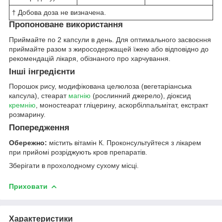
† Добова доза не визначена.
Пропоноване використання
Приймайте по 2 капсули в день. Для оптимального засвоєння
приймайте разом з жиросодержащей їжею або відповідно до
рекомендацій лікаря, обізнаного про харчування.
Інші інгредієнти
Порошок рису, модифікована целюлоза (вегетаріанська
капсула), стеарат
магнію
(рослинний джерело), діоксид
кремнію
, моностеарат гліцерину, аскорбілпальмітат, екстракт
розмарину.
Попередження
Обережно:
містить вітамін К. Проконсультуйтеся з лікарем
при прийомі розріджують кров препаратів.
Зберігати в прохолодному сухому місці.
Приховати
Характеристики