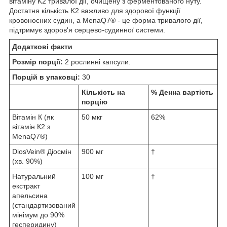
вітаміну K2 тривалої дії, очищену з ферментованого нуту.
Достатня кількість K2 важливо для здорової функції
кровоносних судин, а MenaQ7® - це форма тривалого дії,
підтримує здоров'я серцево-судинної системи.
Додаткові факти
Розмір порції:
2 рослинні капсули.
Порцій в упаковці:
30
Кількість на
% Денна вартість
порцію
Вітамін К (як
50 мкг
62%
вітамін К2 з
MenaQ7®)
DiosVein® Діосмін
900 мг
†
(хв. 90%)
Натуральний
100 мг
†
екстракт
апельсина
(стандартизований
мінімум до 90%
гесперидину)