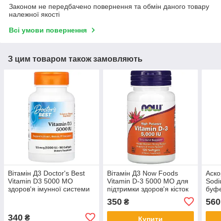
Законом не передбачено повернення та обмін даного товару
належної якості
Всі умови повернення
З цим товаром також замовляють
Вітамін Д3 Doctor's Best
Вітамін Д3 Now Foods
Аско
Vitamin D3 5000 МО
Vitamin D-3 5000 МО для
Sodi
здоров'я імунної системи
підтримки здоров'я кісток
буф
серця та кісток 180 капсул
та імунної системи 120
крис
350
560
₴
капсул
г
340
₴
Купити