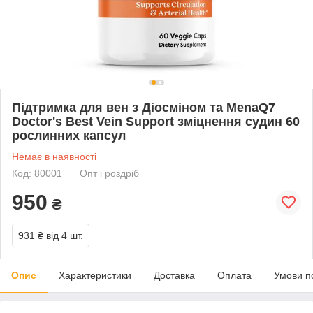
Підтримка для вен з Діосміном та MenaQ7
Doctor's Best Vein Support зміцнення судин 60
рослинних капсул
Немає в наявності
Код: 80001
Опт і роздріб
950
₴
931 ₴
від 4 шт.
Опис
Характеристики
Доставка
Оплата
Умови п