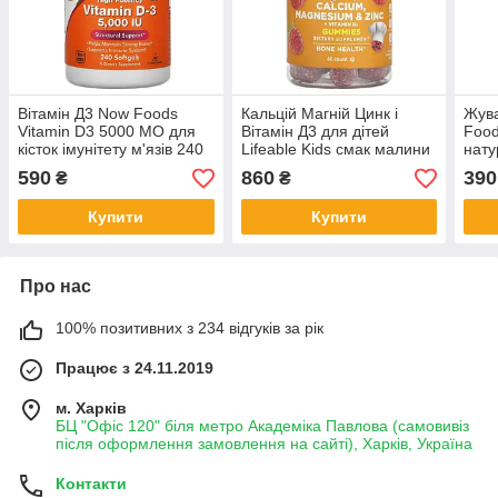
Вітамін Д3 Now Foods
Кальцій Магній Цинк і
Жува
Vitamin D3 5000 МО для
Вітамін Д3 для дітей
Food
кісток імунітету м'язів 240
Lifeable Kids смак малини
нату
капсул
60 мармеладок
смак
590
860
390
₴
₴
Купити
Купити
Про нас
100% позитивних з 234 відгуків за рік
Працює з 24.11.2019
м. Харків
БЦ "Офіс 120" біля метро Академіка Павлова (самовивіз
після оформлення замовлення на сайті), Харків, Україна
Контакти