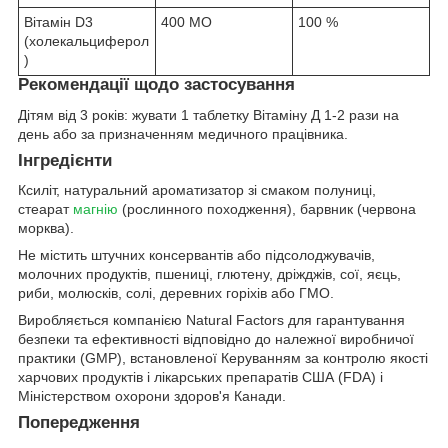
Вітамін D3
400 МО
100 %
(холекальциферол
)
Рекомендації щодо застосування
Дітям від 3 років: жувати 1 таблетку Вітаміну Д 1-2 рази на
день або за призначенням медичного працівника.
Інгредієнти
Ксиліт, натуральний ароматизатор зі смаком полуниці,
стеарат
магнію
(рослинного походження), барвник (червона
морква).
Не містить штучних консервантів або підсолоджувачів,
молочних продуктів, пшениці, глютену, дріжджів, сої, яєць,
риби, молюсків, солі, деревних горіхів або ГМО.
Виробляється компанією Natural Factors для гарантування
безпеки та ефективності відповідно до належної виробничої
практики (GMP), встановленої Керуванням за контролю якості
харчових продуктів і лікарських препаратів США (FDA) і
Міністерством охорони здоров'я Канади.
Попередження