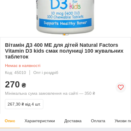
Вітамін Д3 400 МЕ для дітей Natural Factors
Vitamin D3 kids смак полуниці 100 жувальних
таблеток
Немає в наявності
Код: 45010
Опт і роздріб
270
₴
Мінімальна сума замовлення на сайті — 350 ₴
267,30 ₴
від 4 шт.
Опис
Характеристики
Доставка
Оплата
Умови п