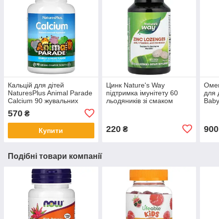
Кальцій для дітей
Цинк Nature's Way
Омег
NaturesPlus Animal Parade
підтримка імунітету 60
для 
Calcium 90 жувальних
льодяників зі смаком
Baby
таблеток у формі тварин
лісової ягоди
60 м
570
₴
220
900
₴
Купити
Подібні товари компанії