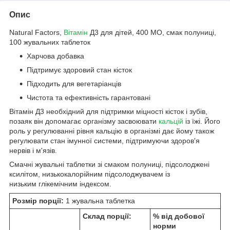
Опис
Natural Factors,
Вітамін
Д3 для дітей, 400 МО, смак полуниці,
100 жувальних таблеток
Харчова добавка
Підтримує здоровий стан кісток
Підходить для вегетаріанців
Чистота та ефективність гарантовані
Вітамін Д3 необхідний для підтримки міцності кісток і зубів,
позаяк він допомагає організму засвоювати
кальцій
із їжі. Його
роль у регулюванні рівня кальцію в організмі дає йому також
регулювати стан імунної системи, підтримуючи здоров'я
нервів і м'язів.
Смачні жувальні таблетки зі смаком полуниці, підсолоджені
ксилітом, низькокалорійним підсолоджувачем із
низьким глікемічним індексом.
Розмір порції:
1 жувальна таблетка
Склад порції:
% від добової
норми