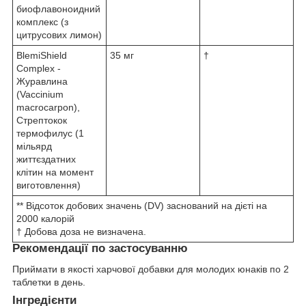
биофлавоноидний
комплекс (з
цитрусових лимон)
BlemiShield
35 мг
†
Complex -
Журавлина
(Vaccinium
macrocarpon),
Стрептокок
термофилус (1
мільярд
життєздатних
клітин на момент
виготовлення)
** Відсоток добових значень (DV) заснований на дієті на
2000 калорій
† Добова доза не визначена.
Рекомендації по застосуванню
Приймати в якості харчової добавки для молодих юнаків по 2
таблетки в день.
Інгредієнти