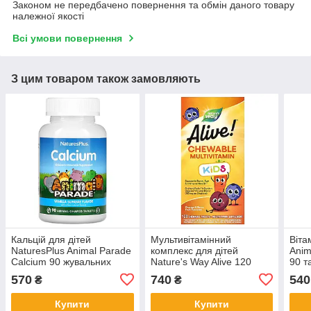
Законом не передбачено повернення та обмін даного товару
належної якості
Всі умови повернення
З цим товаром також замовляють
Кальцій для дітей
Мультивітамінний
Вiта
NaturesPlus Animal Parade
комплекс для дітей
Anim
Calcium 90 жувальних
Nature's Way Alive 120
90 т
таблеток у формі тварин
жувальних таблеток із
твар
570
740
540
₴
₴
фруктовим смаком
апел
Купити
Купити