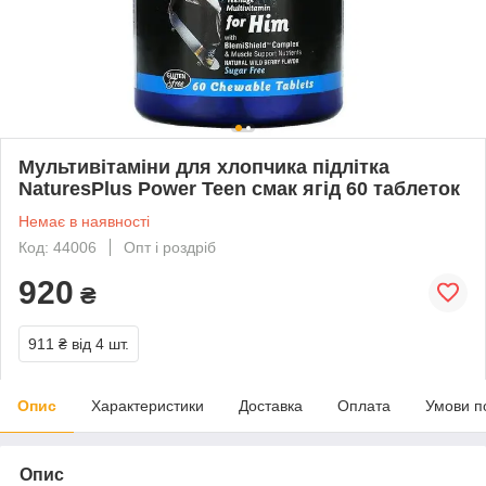
Мультивітаміни для хлопчика підлітка
NaturesPlus Power Teen смак ягід 60 таблеток
Немає в наявності
Код: 44006
Опт і роздріб
920
₴
911 ₴
від 4 шт.
Опис
Характеристики
Доставка
Оплата
Умови п
Опис