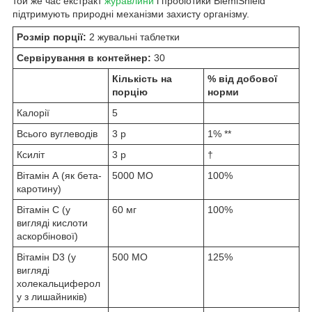
той же час екстракт
журавлини
і пробіотики BlemiShield
підтримують природні механізми захисту організму.
Розмір порції:
2 жувальні таблетки
Сервірування в контейнер:
30
Кількість на
% від добової
порцію
норми
Калорії
5
Всього вуглеводів
3 р
1% **
Ксиліт
3 р
†
Вітамін А (як бета-
5000 МО
100%
каротину)
Вітамін С (у
60 мг
100%
вигляді кислоти
аскорбінової)
Вітамін D3 (у
500 МО
125%
вигляді
холекальциферол
у з лишайників)