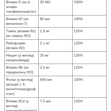
Вітамін Е (як d-
30 МО
100%
альфа-
токоферилацетат)
Вітамін К2 (як
80 мкг
100%
менахінон-7)
Тіамін (вітамін В1)
1,9 мг
125%
(як тіаміну HCl)
Рибофлавін
2,1 мг
125%
(вітамін В2)
Ніацин (у вигляді
25 мг
125%
ниацинамида)
Вітамін В6 (як
2,5 мг
125%
піридоксину HCl)
Фолат (у вигляді
400 мкг
100%
кальцію L-5-
метилтетрагідроф
олат)
Вітамін В12 (у
7,5 мкг
125%
вигляді
метилкобаламина)