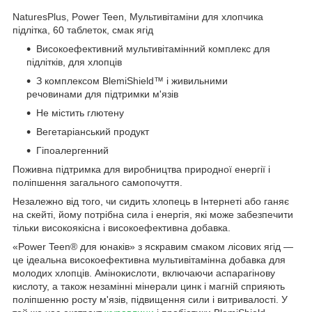
NaturesPlus, Power Teen, Мультивітаміни для хлопчика
підлітка, 60 таблеток, смак ягід
Високоефективний мультивітамінний комплекс для
підлітків, для хлопців
З комплексом BlemiShield™ і живильними
речовинами для підтримки м'язів
Не містить глютену
Вегетаріанський продукт
Гіпоалергенний
Поживна підтримка для виробництва природної енергії і
поліпшення загального самопочуття.
Незалежно від того, чи сидить хлопець в Інтернеті або ганяє
на скейті, йому потрібна сила і енергія, які може забезпечити
тільки високоякісна і високоефективна добавка.
«Power Teen® для юнаків» з яскравим смаком лісових ягід —
це ідеальна високоефективна мультивітамінна добавка для
молодих хлопців. Амінокислоти, включаючи аспарагінову
кислоту, а також незамінні мінерали цинк і магній сприяють
поліпшенню росту м'язів, підвищення сили і витривалості. У