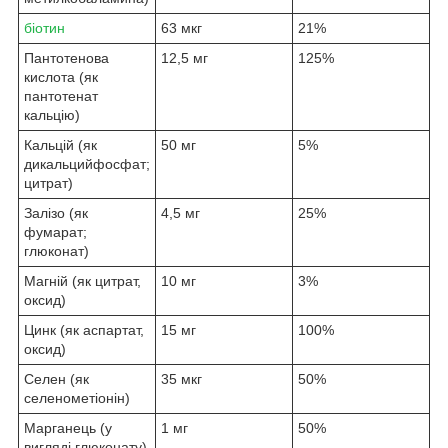
біотин
63 мкг
21%
Пантотенова
12,5 мг
125%
кислота (як
пантотенат
кальцію)
Кальцій (як
50 мг
5%
дикальцийфосфат;
цитрат)
Залізо (як
4,5 мг
25%
фумарат;
глюконат)
Магній (як цитрат,
10 мг
3%
оксид)
Цинк (як аспартат,
15 мг
100%
оксид)
Селен (як
35 мкг
50%
селенометіонін)
Марганець (у
1 мг
50%
вигляді глюконату)