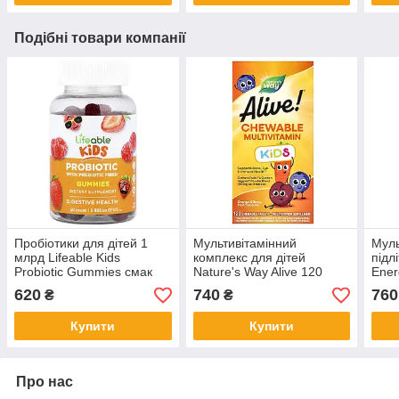
Подібні товари компанії
Пробіотики для дітей 1
Мультивітамінний
Муль
млрд Lifeable Kids
комплекс для дітей
підл
Probiotic Gummies смак
Nature's Way Alive 120
Ener
ягід 60 мармеладок
жувальних таблеток із
пам'
620
740
760
₴
₴
фруктовим смаком
табл
Купити
Купити
Про нас