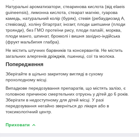
Натуральні ароматизатори, стеаринова кислота (від elaeis
guineensis), лимонна кислота, стеарат магнію, гуарова
камедь, натуральний колір (буряк), стевія (ребаудиозид А,
стевіозид), холіну бітартрат, інозит, плоди шипшини (плоди
троянди), без ГМО протеїни рису, плоди папайї, морква,
плоди манго, шпинат, брокколі і вишня західно-індійська
(фрукт мальбигия глабра).
Не містить штучних барвників та консервантів. Не містить
загальних алергенів дріжджів, пшениці, сої та молока.
Попередження
Зберігайте в щільно закритому вигляді в сухому
прохолодному місці.
Випадкове передозування препаратів, що містять залізо, є
головною причиною смертельних отруєнь у дітей до 6 років.
Зберігати в недоступному для дітей місці. У разі
передозування негайно зверніться до лікаря або в
токсикологічний центр.
Приховати