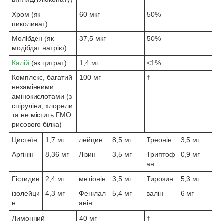
Хром (як
60 мкг
50%
пиколинат)
Молібден (як
37,5 мкг
50%
модібдат натрію)
Калій
(як цитрат)
1,4 мг
<1%
Комплекс, багатий
100 мг
†
незамінними
амінокислотами (з
спіруліни, хлорели
та не містить ГМО
рисового білка)
Цистеїн
1,7 мг
лейцин
8,5 мг
Треонін
3,5 мг
Аргінін
8,36 мг
Лізин
3,5 мг
Триптоф
0,9 мг
ан
Гістидин
2,4 мг
метіонін
3,5 мг
Тирозин
5,3 мг
ізолейци
4,3 мг
Фенілал
5,4 мг
валін
6 мг
н
анін
Лимонний
40 мг
†