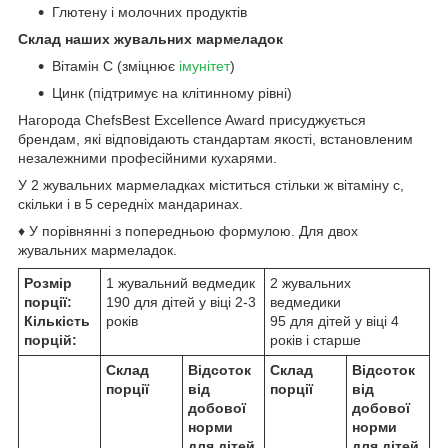
Глютену і молочних продуктів
Склад наших жувальних мармеладок
Вітамін C (зміцнює
імунітет
)
Цинк (підтримує на клітинному рівні)
Нагорода ChefsBest Excellence Award присуджується
брендам, які відповідають стандартам якості, встановленим
незалежними професійними кухарями.
У 2 жувальних мармеладках міститься стільки ж вітаміну с,
скільки і в 5 середніх мандаринах.
♦ У порівнянні з попередньою формулою. Для двох
жувальних мармеладок.
Розмір
1 жувальний ведмедик
2 жувальних
порції:
190 для дітей у віці 2-3
ведмедики
Кількість
років
95 для дітей у віці 4
порцій:
років і старше
Склад
Відсоток
Склад
Відсоток
порції
від
порції
від
добової
добової
норми
норми
для дітей
для дітей