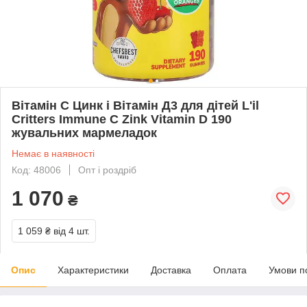
Вітамін С Цинк і Вітамін Д3 для дітей L'il
Critters Immune C Zink Vitamin D 190
жувальних мармеладок
Немає в наявності
Код: 48006
Опт і роздріб
1 070
₴
1 059 ₴
від 4 шт.
Опис
Характеристики
Доставка
Оплата
Умови п