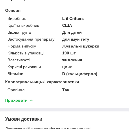
Основні
Виробник
L il Critters
Країна виробник
США
Вікова група
Для дітей
Застосування препарату
для імунітету
Форма випуску
Жувальні цукерки
Кількість в упаковці
190 шт.
Властивості
живлення
Корисні речовини
цинк
Вітаміни
D (кальциферол)
Користувальницькі характеристики
Оригінал
Так
Приховати
Умови доставки
Доставка здійснюється тільки по передоплаті.