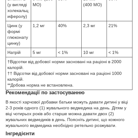
(у вигляді
МО)
(400 МО)
холекальц
иферолу)
Цинк (у
1,2 мг
40%
2,3 мг
21%
формі
глюконату
цинку)
Натрій
5 мг
< 1%
10 мг
< 1%
†Відсотки від добової норми засновані на раціоні в 2000
калорій.
†† Відсотки від добової норми засновані на раціоні 1000
калорій.
**Добова норма не встановлена.
Рекомендації по застосуванню
В якості харчової добавки батьки можуть давати дитині у віці
2-3 років одного (1) жувального ведмедика на день. Дітям у
віці чотирьох років або старше можна давати двох (2)
жувальних ведмедиків в день. Поясніть дитині, що кожного
жувального ведмедика необхідно ретельно розжувати.
Інгредієнти