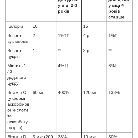
у віці 2-3
у віці 4
років
років і
старше
Калорій
10
15
Всього
2 г
1%††
4 р
1%†
вуглеводів
Всього
1 г
**
3 р
**
цукрів
Містить 1 г
4%††
6%†
/ 3 г
доданого
цукру
Вітамін С
60 мг
400%
120 мг
133%
(у формі
аскорбінов
ої кислоти
та
аскорбату
натрію)
Вітамін D
5 мкг (200
33%
10 мкг
50%