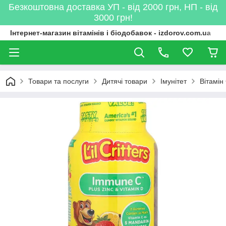
Безкоштовна доставка УП - від 2000 грн, НП - від
3000 грн!
Інтернет-магазин вітамінів і біодобавок - izdorov.com.ua
Товари та послуги
Дитячі товари
Імунітет
Вітамін