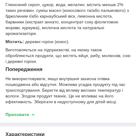
Глюкозний сироп, цукор, вода, желатин; містить менше 2%
таких речовин: суміш масел (кокосового та/або пальмового) з
бджолиним і/або карнаубський віск, лимонна кислота,
барвники (екстракт аннато, концентрат соку фіолетовою
моркви, куркума), молочна кислота та натуральні
ароматизатори.
Містить:
деревні горіхи (кокос).
Виготовляється на підприємстві, на якому також
обробляються продукти, що містять яйця, рибу, молюсків, сою
і деревні горіхи.
Попередження
Не використовувати, якщо внутрішня захисна плівка
пошкоджена або відсутня. Можлива усадка продукту під час
транспортування. Берегти від впливу високих температур і
вологи. Згодом продукт темніє. Це не впливає на його
ефективність. Зберігати в недоступному для дітей місці.
Приховати
Характеристики