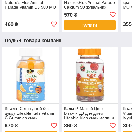
Nature's Plus Animal
NaturesPlus Animal Parade
крап
Parade Vitamin D3 500 МО
Calcium 90 жувальних
МО V
для здоров'я кісток 90
таблеток у формі тварин
Chil
570
₴
жувальних таблеток
460
355
₴
Купити
Подібні товари компанії
Вiтамiн С для дітей без
Кальцій Магній Цинк і
Віта
цукру Lifeable Kids Vitamin
Вітамін Д3 для дітей
Vita
C Gummies смак
Lifeable Kids смак малини
імун
апельсину 60 мармеладок
60 мармеладок
180 
670
860
300
₴
₴